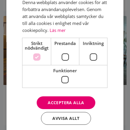
till...
Denna webbplats använder cookies för att
förbättra användarupplevelsen. Genom
att använda vår webbplats samtycker du
till alla cookies i enlighet med vår
cookiepolicy.
Läs mer
Strikt
Prestanda
Inriktning
nödvändigt
Funktioner
STÖDPERSONSUTBILDNINGEN 2026
Ingen ska behöva vara ensam med sin bröstcancer.
ACCEPTERA ALLA
Därför utbildar vi varje år nya stödpersoner som
kan...
AVVISA ALLT