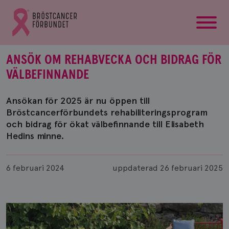
startsida
Gå
till
Bröstcancerförbundets
startsida
ANSÖK OM REHABVECKA OCH BIDRAG FÖR
VÄLBEFINNANDE
Ansökan för 2025 är nu öppen till
Bröstcancerförbundets rehabiliteringsprogram
och bidrag för ökat välbefinnande till Elisabeth
Hedins minne.
Publicerad
6 februari 2024
uppdaterad
26 februari 2025