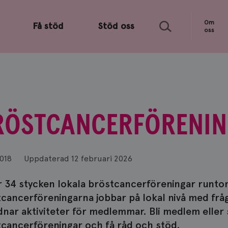
Sök
Om
Få stöd
Stöd oss
oss
RÖSTCANCERFÖRENI
2018
Uppdaterad
12 februari 2026
r 34 stycken lokala bröstcancerföreningar runtom
cancerföreningarna jobbar på lokal nivå med frå
nar aktiviteter för medlemmar. Bli medlem eller
cancerföreningar och få råd och stöd.