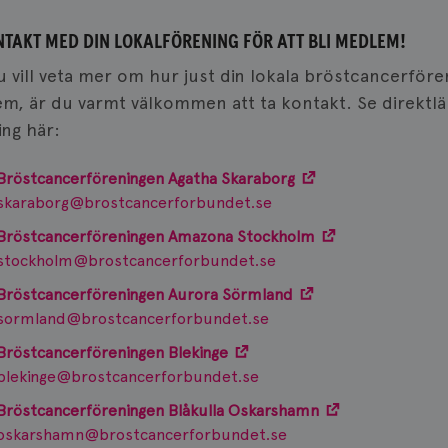
NTAKT MED DIN LOKALFÖRENING FÖR ATT BLI MEDLEM!
 vill veta mer om hur just din lokala bröstcancerfören
m, är du varmt välkommen att ta kontakt. Se direktlän
ing här:
Bröstcancerföreningen Agatha Skaraborg
skaraborg@brostcancerforbundet.se
Bröstcancerföreningen Amazona Stockholm
stockholm@brostcancerforbundet.se
Bröstcancerföreningen Aurora Sörmland
sormland@brostcancerforbundet.se
Bröstcancerföreningen Blekinge
blekinge@brostcancerforbundet.se
Bröstcancerföreningen Blåkulla Oskarshamn
oskarshamn@brostcancerforbundet.se