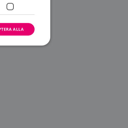
PTERA ALLA
bbplatsen kan inte
ändare.
n är utformad för
av
m-tjänsten för att
 cookie. Det är
banner fungerar