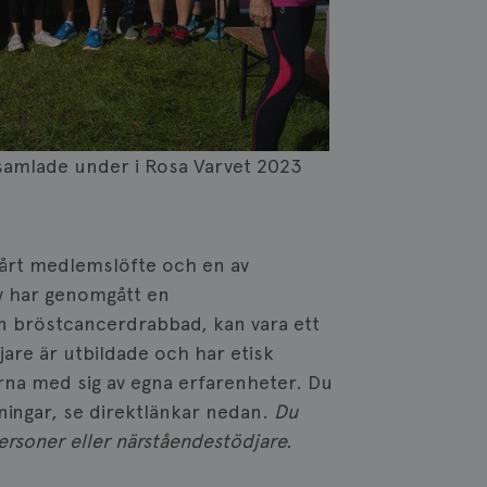
amlade under i Rosa Varvet 2023
vårt medlemslöfte och en av
lv har genomgått en
en bröstcancerdrabbad, kan vara ett
are är utbildade och har etisk
ärna med sig av egna erfarenheter. Du
ingar, se direktlänkar nedan.
Du
rsoner eller närståendestödjare.