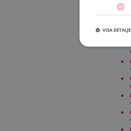
VISA DETALJ
Strikt nödvändiga ka
användas ordentligt 
Namn
sessionid
csrftoken
CookieScriptConse