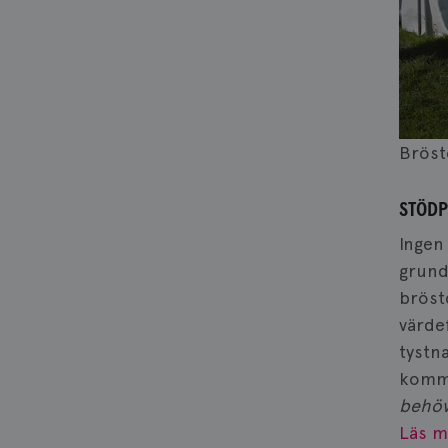
Bröst
STÖD
Ingen
grund
bröst
värde
tystn
komme
behöv
Läs m