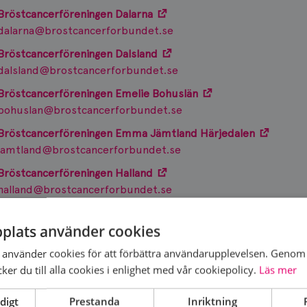
Bröstcancerföreningen Dalarna
dalarna@brostcancerforbundet.se
Bröstcancerföreningen Dalsland
dalsland@brostcancerforbundet.se
Bröstcancerföreningen Emelie Bohuslän
bohuslan@brostcancerforbundet.se
Bröstcancerföreningen Emma Jämtland Härjedalen
jamtland@brostcancerforbundet.se
Bröstcancerföreningen Halland
halland@brostcancerforbundet.se
Bröstcancerföreningen Hilda Örebro län
plats använder cookies
orebro@brostcancerforbundet.se
Bröstcancerföreningen Johanna Göteborg
använder cookies för att förbättra användarupplevelsen. Genom 
goteborg@brostcancerforbundet.se
er du till alla cookies i enlighet med vår cookiepolicy.
Läs mer
Bröstcancerföreningen Johanna Trollhättan
digt
Prestanda
Inriktning