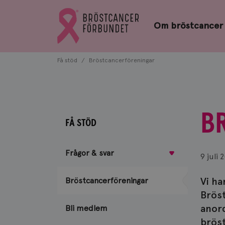
Bröstcancerförbundets
Gå
startsida
Om bröstcancer
till
Bröstcancerförbundets
startsida
Få stöd
Bröstcancerföreningar
B
FÅ STÖD
Frågor & svar
9 juli 
Vi ha
Bröstcancerföreningar
Bröst
anord
Bli medlem
bröst