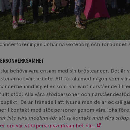
cancerföreningen Johanna Göteborg och förbundet s
PERSONVERKSAMHET
 ska behöva vara ensam med sin bröstcancer. Det är 
stenarna i vårt arbete. Att få tala med någon som sjä
cancerbehandling eller som har varit närstående till 
fullt stöd. Alla våra stödpersoner och närståendestödj
adsplikt. De är tränade i att lyssna men delar också g
r i kontakt med stödpersoner genom våra lokalfören
er inte vara medlem för att ta kontakt med våra stödpe
er om vår stödpersonsverksamhet här.