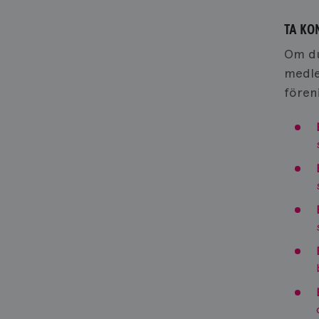
TA KO
Om du
medle
fören