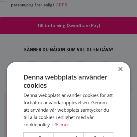
personuppgifter enligt
GDPR.
Till betalning (SwedbankPay)
KÄNNER DU NÅGON SOM VILL GE EN GÅVA?
×
Denna webbplats använder
cookies
Denna webbplats använder cookies för att
Om
förbättra användarupplevelsen. Genom
bröstcancer
OM BRÖSTCANCER
att använda vår webbplats samtycker du
Bröstcancer är den vanligaste cancersjukdomen
till alla cookies i enlighet med vår
hos kvinnor. Nära 9000 drabbas årligen i Sverige.
cookiepolicy.
Läs mer