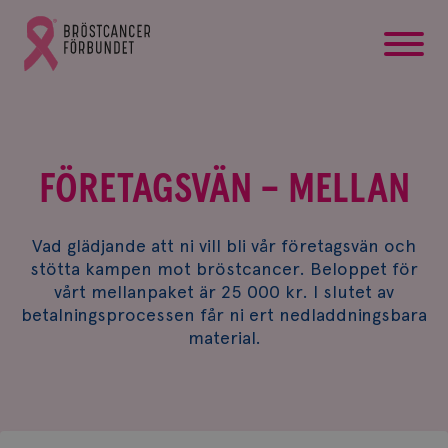
startsida
Gå
till
Bröstcancerförbundets
startsida
FÖRETAGSVÄN – MELLAN
Vad glädjande att ni vill bli vår företagsvän och
stötta kampen mot bröstcancer. Beloppet för
vårt mellanpaket är 25 000 kr. I slutet av
betalningsprocessen får ni ert nedladdningsbara
material.