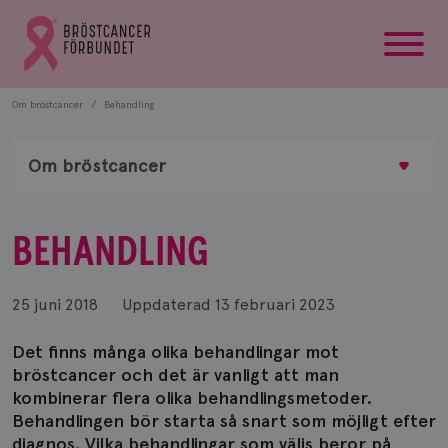
startsida
Gå
till
Bröstcancerförbundets
startsida
Om bröstcancer
Behandling
Om bröstcancer
BEHANDLING
25 juni 2018
Uppdaterad
13 februari 2023
Det finns många olika behandlingar mot
bröstcancer och det är vanligt att man
kombinerar flera olika behandlingsmetoder.
Behandlingen bör starta så snart som möjligt efter
diagnos. Vilka behandlingar som väljs beror på