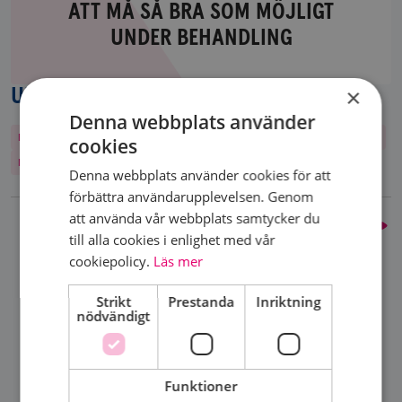
ATT MÅ SÅ BRA SOM MÖJLIGT
Medlemmarnas
UNDER BEHANDLING
bästa
tips
för
×
UPPTÄCK MER
att
Denna webbplats använder
må
Frågor & svar
Red breast syndrome
Lymfsystemet
Maria Edegran
cookies
så
Månadsgivare
Vad är bröstcancer
bra
Denna webbplats använder cookies för att
som
förbättra användarupplevelsen. Genom
möjligt
att använda vår webbplats samtycker du
Kirurgi
under
till alla cookies i enlighet med vår
behandling
cookiepolicy.
Läs mer
DELA SIDA
Strikt
Prestanda
Inriktning
nödvändigt
Funktioner