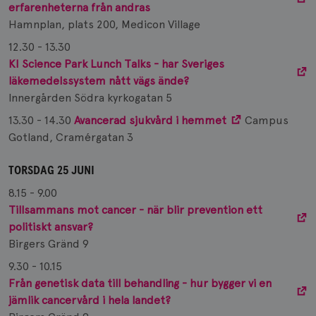
erfarenheterna från andras
Hamnplan, plats 200, Medicon Village
12.30 - 13.30
KI Science Park Lunch Talks - har Sveriges
läkemedelssystem nått vägs ände?
Innergården Södra kyrkogatan 5
13.30 - 14.30
Avancerad sjukvård i hemmet
Campus
Gotland, Cramérgatan 3
TORSDAG 25 JUNI
8.15 - 9.00
Tillsammans mot cancer - när blir prevention ett
politiskt ansvar?
Birgers Gränd 9
9.30 - 10.15
Från genetisk data till behandling - hur bygger vi en
jämlik cancervård i hela landet?