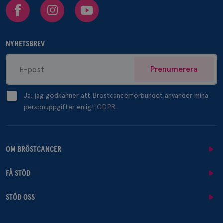
Facebook
Instagram
Youtube
månad
.brostcancerforbundet.se
NYHETSBREV
Prenumerera
_pin_unauth
1 år
Pinterest Inc.
.brostcancerforbundet.se
Ja, jag godkänner att Bröstcancerförbundet använder mina
personuppgifter enligt
GDPR.
OM BRÖSTCANCER
FÅ STÖD
STÖD OSS