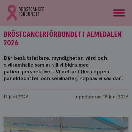
startsida
Gå
till
Bröstcancerförbundets
startsida
BRÖSTCANCERFÖRBUNDET I ALMEDALEN
2026
Där beslutsfattare, myndigheter, vård och
civilsamhälle samlas vill vi bidra med
patientperspektivet. Vi deltar i flera öppna
paneldebatter och seminarier, hoppas vi ses där!
Publicerad
17 juni 2026
uppdaterad
18 juni 2026