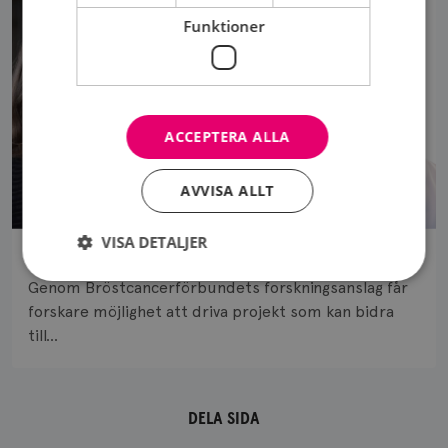
Funktioner
ACCEPTERA ALLA
AVVISA ALLT
VISA DETALJER
TRE FORSKARE OM FRAMTIDENS BRÖSTCANCERVÅRD
Genom Bröstcancerförbundets forskningsanslag får
forskare möjlighet att driva projekt som kan bidra
Strikt nödvändigt
Prestanda
Inriktning
till...
Funktioner
Strikt nödvändiga kakor tillåter
kärnwebbplatsfunktioner som användarinloggning
DELA SIDA
och kontohantering. Webbplatsen kan inte
användas ordentligt utan strikt nödvändiga cookies.