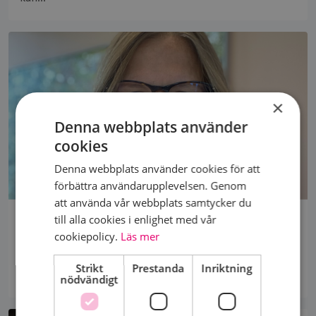
×
Denna webbplats använder
cookies
Denna webbplats använder cookies för att
förbättra användarupplevelsen. Genom
att använda vår webbplats samtycker du
till alla cookies i enlighet med vår
"VI SÄTTER PRESS PÅ POLITIKERNA"
cookiepolicy.
Läs mer
Bröstcancerförbundet driver medlemmarnas
viktigaste frågor. Inför valet lägger vi i en extra växel
Strikt
Prestanda
Inriktning
och...
nödvändigt