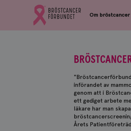
Bröstcancerförbundets
Gå
startsida
Om bröstcancer
till
Bröstcancerförbundets
startsida
BRÖSTCANCER
"Bröstcancerförbundet
införandet av mammogr
genom att i Bröstcan
ett gediget arbete m
läkare har man skapat
bröstcancerscreening.
Årets Patientföreträ