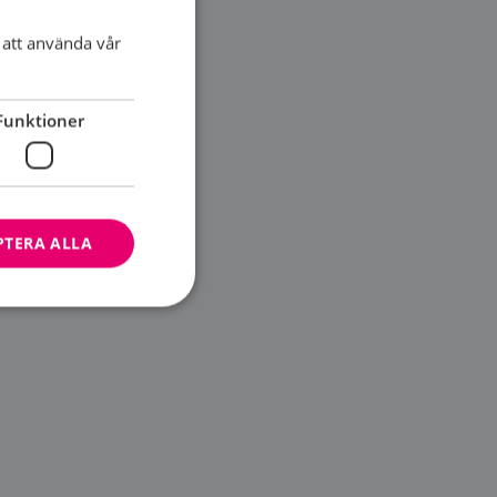
att använda vår
Funktioner
PTERA ALLA
bbplatsen kan inte
ändare.