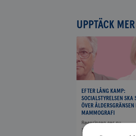
UPPTÄCK MER
EFTER LÅNG KAMP:
SOCIALSTYRELSEN SKA 
ÖVER ÅLDERSGRÄNSEN 
MAMMOGRAFI
Regeringen ger nu
Socialstyrelsen i uppdra