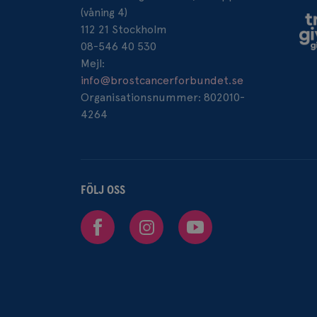
(våning 4)
112 21 Stockholm
_ga_W8VXKBRK9Y
08-546 40 530
ar_debug
Mejl:
_gid
info@brostcancerforbundet.se
Organisationsnummer: 802010-
IDE
4264
_gcl_au
FÖLJ OSS
Facebook
Instagram
Youtube
_pin_unauth