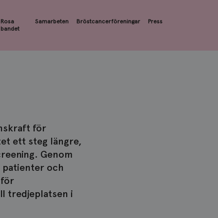
Rosa
Samarbeten
Bröstcancerföreningar
Press
bandet
nskraft för
t ett steg längre,
screening. Genom
 patienter och
 för
l tredjeplatsen i