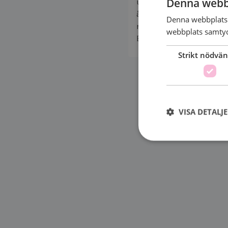
Denna webb
utreda den övre
åldersgränsen för
Denna webbplats 
mammografi.
webbplats samtyck
Bröstcancerförbundet...
Strikt nödvän
VISA DETALJ
Strikt nödvändiga ka
användas ordentligt 
Namn
sessionid