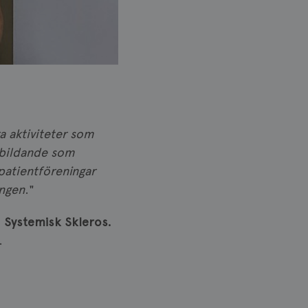
a aktiviteter som
nsbildande som
patientföreningar
ingen
."
 Systemisk Skleros.
.