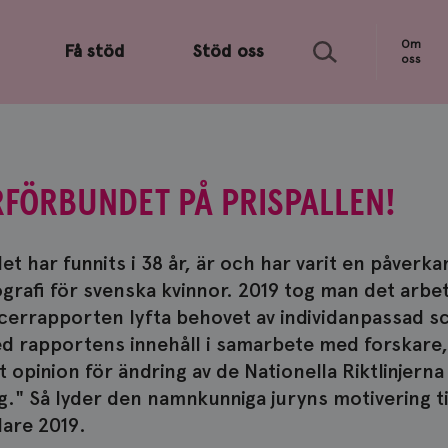
Sök
Om
Få stöd
Stöd oss
oss
FÖRBUNDET PÅ PRISPALLEN!
 har funnits i 38 år, är och har varit en påverka
afi för svenska kvinnor. 2019 tog man det arbete
cerrapporten lyfta behovet av individanpassad 
ed rapportens innehåll i samarbete med forskare,
 opinion för ändring av de Nationella Riktlinjerna
" Så lyder den namnkunniga juryns motivering til
dare 2019.