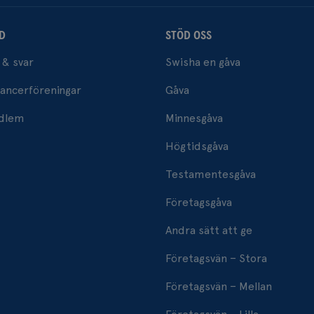
D
STÖD OSS
 & svar
Swisha en gåva
ancerföreningar
Gåva
edlem
Minnesgåva
Högtidsgåva
Testamentesgåva
Företagsgåva
Andra sätt att ge
Företagsvän – Stora
Företagsvän – Mellan