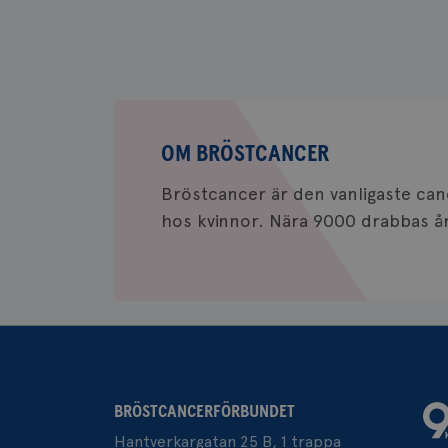
csrftoken
CookieScriptConse
Om
bröstcancer
OM BRÖSTCANCER
Bröstcancer är den vanligaste c
Namn
Namn
hos kvinnor. Nära 9000 drabbas årl
c_rid
YSC
_gat_UA-1577937-
VISITOR_PRIVACY_
37
_ga
__Secure-ROLLOU
BRÖSTCANCERFÖRBUNDET
Hantverkargatan 25 B, 1 trappa
VISITOR_INFO1_LIV