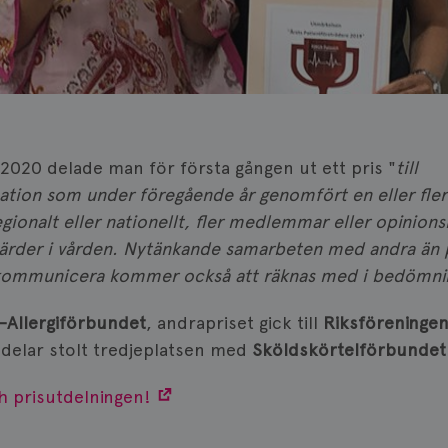
020 delade man för första gången ut ett pris "
till
ation som under föregående år genomfört en eller fler
regionalt eller nationellt, fler medlemmar eller opinio
åtgärder i vården. Nytänkande samarbeten med andra än 
t kommunicera kommer också att räknas med i bedömn
-Allergiförbundet
, andrapriset gick till
Riksföreningen
delar stolt tredjeplatsen med
Sköldskörtelförbundet
 prisutdelningen!