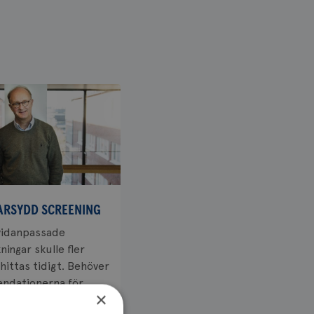
RSYDD SCREENING
vidanpassade
ingar skulle fler
ittas tidigt. Behöver
dationerna för...
×