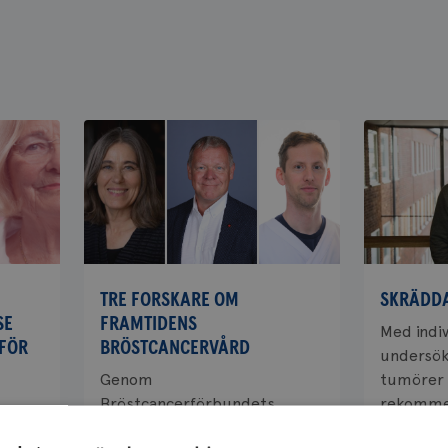
TRE FORSKARE OM
SKRÄDDA
SE
FRAMTIDENS
Med indi
FÖR
BRÖSTCANCERVÅRD
undersökn
Genom
tumörer h
Bröstcancerförbundets
rekommen
g att
forskningsanslag får forskare