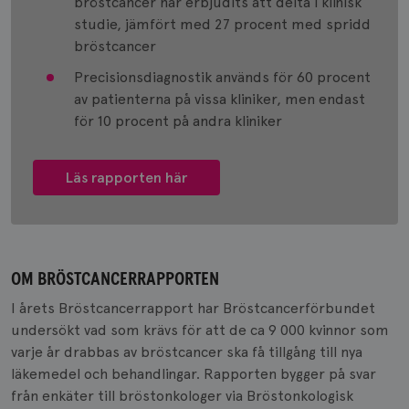
bröstcancer har erbjudits att delta i klinisk
studie, jämfört med 27 procent med spridd
bröstcancer
Precisionsdiagnostik används för 60 procent
av patienterna på vissa kliniker, men endast
för 10 procent på andra kliniker
Läs rapporten här
OM BRÖSTCANCERRAPPORTEN
I årets Bröstcancerrapport har Bröstcancerförbundet
undersökt vad som krävs för att de ca 9 000 kvinnor som
varje år drabbas av bröstcancer ska få tillgång till nya
läkemedel och behandlingar. Rapporten bygger på svar
från enkäter till bröstonkologer via Bröstonkologisk