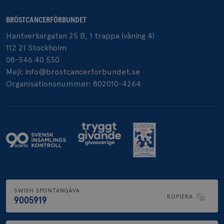
BRÖSTCANCERFÖRBUNDET
Hantverkargatan 25 B, 1 trappa (våning 4)
_pin_unauth
1 år
Pinterest Inc.
.brostcancerforbundet.se
112 21 Stockholm
08-546 40 530
Mejl:
info@brostcancerforbundet.se
Organisationsnummer: 802010-4264
SWISH SPONTANGÅVA
KOPIERA
9005919