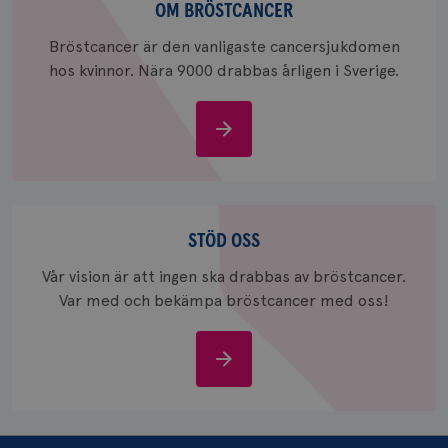
bröstcancer
OM BRÖSTCANCER
_ga_W8VXKBRK9Y
.brostcancerforbundet.se
1 år 1
Denna c
månad
Google A
Bröstcancer är den vanligaste cancersjukdomen
ar_debug
.pinterest.com
1 år
bevara s
hos kvinnor. Nära 9000 drabbas årligen i Sverige.
_gid
1 dag
Denna co
Google LLC
Google A
.brostcancerforbundet.se
och uppd
värde fö
Om
och anvä
bröstcancer
och spår
IDE
1 år
Google LLC
.doubleclick.net
Stöd
oss
STÖD OSS
Vår vision är att ingen ska drabbas av bröstcancer.
Var med och bekämpa bröstcancer med oss!
_gcl_au
3
Stöd
Google LLC
månad
.brostcancerforbundet.se
oss