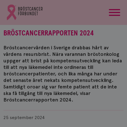
startsida
Gå
till
Bröstcancerförbundets
startsida
BRÖSTCANCERRAPPORTEN 2024
Bröstcancervården i Sverige drabbas hårt av
vårdens resursbrist. Nära varannan bröstonkolog
uppger att brist på kompetensutveckling kan leda
till att nya läkemedel inte ordineras till
bröstcancerpatienter, och lika många har under
det senaste året nekats kompetensutveckling.
Samtidigt oroar sig var femte patient att de inte
ska få tillgång till nya läkemedel, visar
Bröstcancerrapporten 2024.
Publicerad
25 september 2024