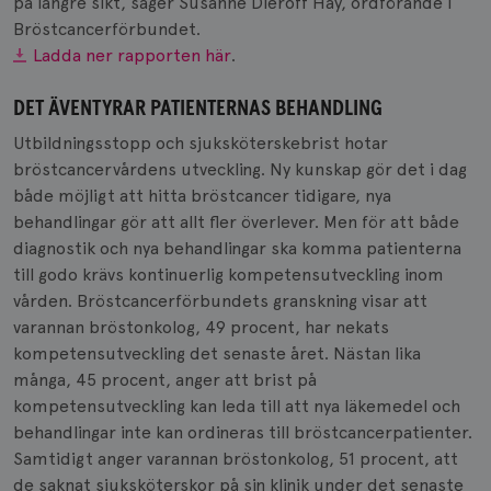
på längre sikt, säger Susanne Dieroff Hay, ordförande i
Bröstcancerförbundet.
Ladda ner rapporten här
.
DET ÄVENTYRAR PATIENTERNAS BEHANDLING
Utbildningsstopp och sjuksköterskebrist hotar
bröstcancervårdens utveckling. Ny kunskap gör det i dag
både möjligt att hitta bröstcancer tidigare, nya
behandlingar gör att allt fler överlever. Men för att både
diagnostik och nya behandlingar ska komma patienterna
till godo krävs kontinuerlig kompetensutveckling inom
vården. Bröstcancerförbundets granskning visar att
varannan bröstonkolog, 49 procent, har nekats
kompetensutveckling det senaste året. Nästan lika
många, 45 procent, anger att brist på
kompetensutveckling kan leda till att nya läkemedel och
behandlingar inte kan ordineras till bröstcancerpatienter.
Samtidigt anger varannan bröstonkolog, 51 procent, att
de saknat sjuksköterskor på sin klinik under det senaste