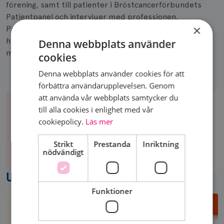
förening, samt till patienter i Bröstcancerförbundets
Patientpanel och intervjuer med professionen.
×
Patientpanelen består av 1 194 kvinnor som har eller har
haft bröstcancer. Av dessa kvinnor lever cirka 10 procent
Denna webbplats använder
med spridd bröstcancer.
cookies
Denna webbplats använder cookies för att
förbättra användarupplevelsen. Genom
att använda vår webbplats samtycker du
till alla cookies i enlighet med vår
VAR MED OCH PÅVERKA
cookiepolicy.
Läs mer
Din gåva möjliggör arbetet med att ta
Var
fram bröstcancerrapporten och
Strikt
Prestanda
Inriktning
med
nödvändigt
påverka bröstcancervården.
och
påverka
UPPTÄCK MER
Funktioner