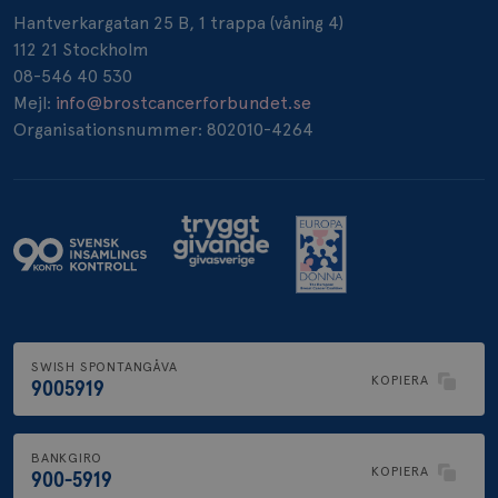
Hantverkargatan 25 B, 1 trappa (våning 4)
112 21 Stockholm
08-546 40 530
Mejl:
info@brostcancerforbundet.se
_gcl_au
3
Google LLC
Organisationsnummer: 802010-4264
månad
.brostcancerforbundet.se
_pin_unauth
1 år
Pinterest Inc.
.brostcancerforbundet.se
SWISH SPONTANGÅVA
KOPIERA
9005919
BANKGIRO
KOPIERA
900-5919