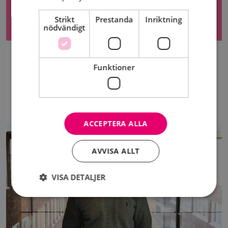
Strikt
Prestanda
Inriktning
nödvändigt
NYTT INFORMATIONSMATERIAL OM HORMONKÄNSLIG
BRÖSTCANCER
Funktioner
Ta del av kunskap om behandlingsmöjligheter,
forskningsframsteg och varför den antihormonella
behandlingen...
ACCEPTERA ALLA
AVVISA ALLT
VISA DETALJER
Strikt nödvändigt
Prestanda
Inriktning