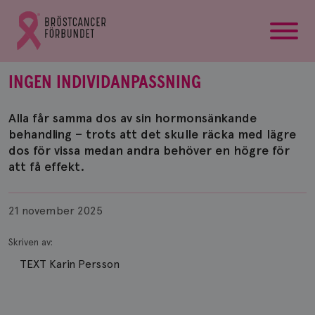
startsida
Gå
till
Bröstcancerförbundets
startsida
INGEN INDIVIDANPASSNING
Alla får samma dos av sin hormonsänkande
behandling – trots att det skulle räcka med lägre
dos för vissa medan andra behöver en högre för
att få effekt.
Publicerad
21 november 2025
Skriven av:
TEXT Karin Persson