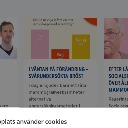
I VÄNTAN PÅ FÖRÄNDRING -
EFTER L
SVÅRUNDERSÖKTA BRÖST
SOCIALS
ÖVER ÅL
I dag erbjuder bara ett fåtal
MAMMOG
mammografiverksamheter
alternativa
Regering
skare
undersökningsmetoder i
Socialsty
kt
svårbedömda fall....
utreda d
åldersgr
plats använder cookies
mammogr