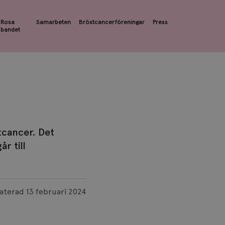
Rosa
Samarbeten
Bröstcancerföreningar
Press
bandet
tcancer. Det
r till
aterad
13 februari 2024