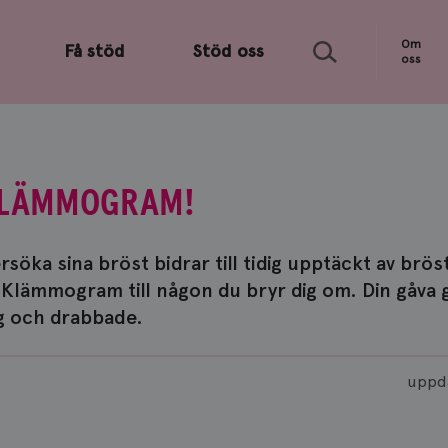
Sök
Om
Få stöd
Stöd oss
oss
KLÄMMOGRAM!
söka sina bröst bidrar till tidig upptäckt av brös
t Klämmogram till någon du bryr dig om. Din gåva gå
g och drabbade.
uppd