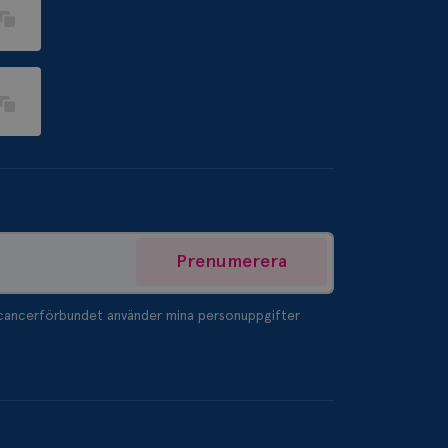
n nya eller gamla
att bevara
t.
ning och
 lagrar och
el och förbättra
da och används för
m hur webbplatsen
lick och utför
ren använder
am som
n han besökte
lick och utför
ren använder
am som
n han besökte
Prenumerera
ifierar och känner
tad reklam.
tcancerförbundet använder mina personuppgifter