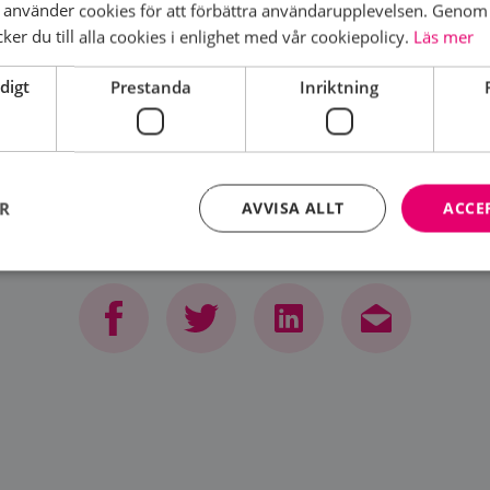
använder cookies för att förbättra användarupplevelsen. Genom 
Bröstcan
er du till alla cookies i enlighet med vår cookiepolicy.
Läs mer
digt
Prestanda
Inriktning
ER
AVVISA ALLT
ACCE
DELA SIDA
Strikt nödvändigt
Prestanda
Inriktning
Funktioner
kor tillåter kärnwebbplatsfunktioner som användarinloggning och kontohantering. We
utan strikt nödvändiga cookies.
Leverantör
/
Domän
Utgång
Beskrivning
brostcancerforbundet.se
1 år
Denna cookie används för inloggade anv
brostcancerforbundet.se
11
Denna cookie är kopplad till Django
månader
webbutvecklingsplattform för Python. De