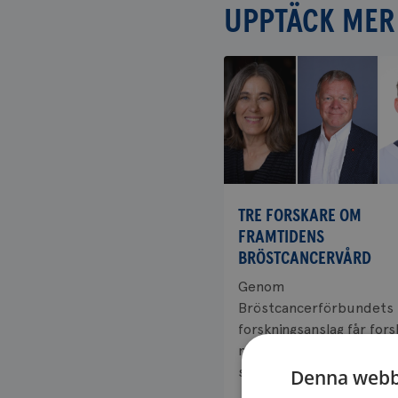
UPPTÄCK MER
TRE FORSKARE OM
FRAMTIDENS
BRÖSTCANCERVÅRD
Genom
Bröstcancerförbundets
forskningsanslag får for
möjlighet att driva proje
som kan bidra till...
Denna webb