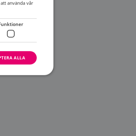
att använda vår
cerförbundet...
Funktioner
PTERA ALLA
bbplatsen kan inte
ändare.
n är utformad för