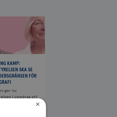
ÅNG KAMP:
TYRELSEN SKA SE
DERSGRÄNSEN FÖR
RAFI
en ger nu
relsen i uppdrag att
×
en övre
änsen för
afi.