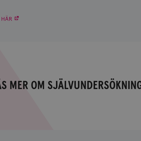
 HÄR
ÄS MER OM SJÄLVUNDERSÖKNIN
Läs
mer
om
självundersökning