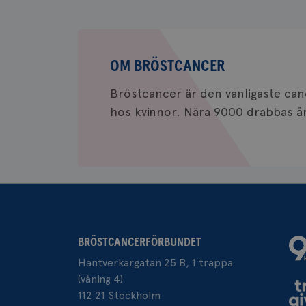
CookieScriptConse
Om
bröstcancer
OM BRÖSTCANCER
Bröstcancer är den vanligaste c
hos kvinnor. Nära 9000 drabbas årl
Namn
Namn
c_rid
YSC
_gat_UA-1577937-
VISITOR_PRIVACY_
37
BRÖSTCANCERFÖRBUNDET
_ga
__Secure-ROLLOU
Hantverkargatan 25 B, 1 trappa
(våning 4)
VISITOR_INFO1_LIV
112 21 Stockholm