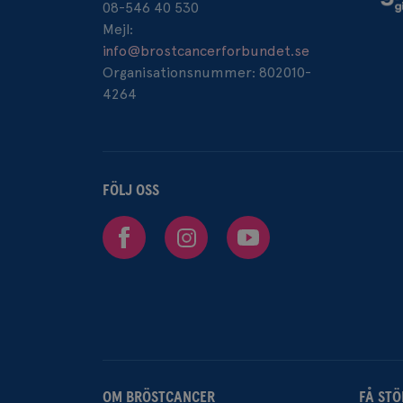
08-546 40 530
_ga_W8VXKBRK9Y
Mejl:
ar_debug
info@brostcancerforbundet.se
_gid
Organisationsnummer: 802010-
4264
IDE
_gcl_au
FÖLJ OSS
Facebook
Instagram
Youtube
_pin_unauth
OM BRÖSTCANCER
FÅ STÖ