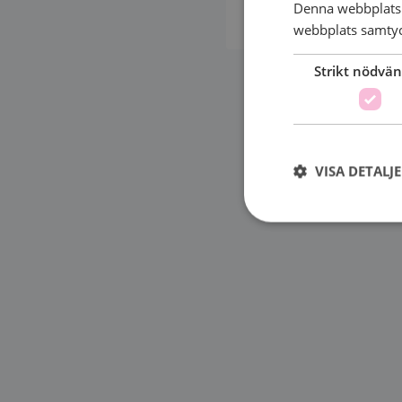
Denna webbplats 
webbplats samtyck
Strikt nödvän
VISA DETALJ
Strikt nödvändiga ka
användas ordentligt 
Namn
sessionid
csrftoken