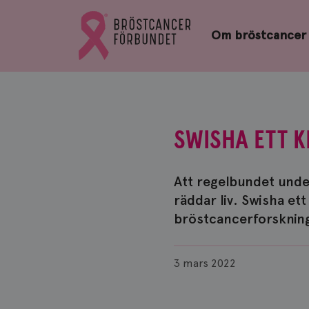
Bröstcancerförbundets
Gå
startsida
Om bröstcancer
till
Bröstcancerförbundets
startsida
SWISHA ETT 
Att regelbundet under
räddar liv. Swisha et
bröstcancerforsknin
Publicerad
3 mars 2022