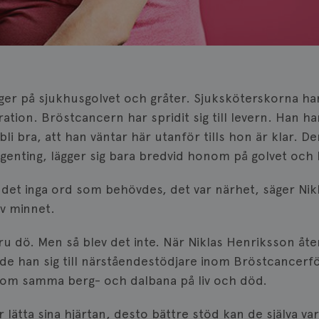
r på sjukhusgolvet och gråter. Sjuksköterskorna har 
ration. Bröstcancern har spridit sig till levern. Han h
li bra, att han väntar här utanför tills hon är klar. D
genting, lägger sig bara bredvid honom på golvet och 
r det inga ord som behövdes, det var närhet, säger N
av minnet.
ru dö. Men så blev det inte. När Niklas Henriksson åte
ldade han sig till närståendestödjare inom Bröstcancer
nom samma berg- och dalbana på liv och död.
 lätta sina hjärtan, desto bättre stöd kan de själva va