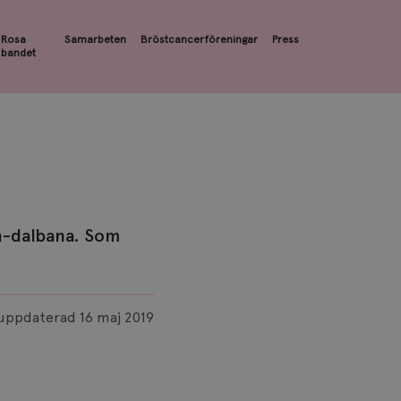
Rosa
Samarbeten
Bröstcancerföreningar
Press
bandet
ch-dalbana. Som
uppdaterad
16 maj 2019