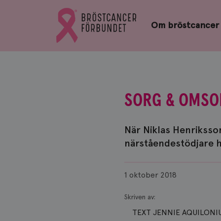
Bröstcancerförbundets
Gå
startsida
Om bröstcancer
till
Bröstcancerförbundets
startsida
SORG & OMSO
När Niklas Henriksso
närståendestödjare h
Publicerad
1 oktober 2018
Skriven av:
TEXT JENNIE AQUILONIU