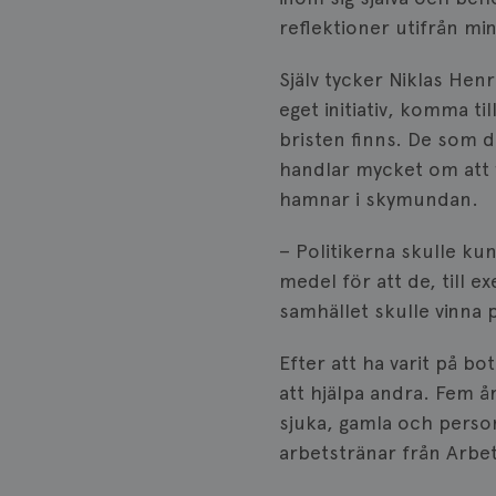
reflektioner utifrån mi
IDE
Själv tycker Niklas Henr
eget initiativ, komma t
_gcl_au
bristen finns. De som d
handlar mycket om att 
hamnar i skymundan.
_pin_unauth
– Politikerna skulle ku
medel för att de, till e
samhället skulle vinna 
Efter att ha varit på b
att hjälpa andra. Fem å
sjuka, gamla och perso
arbetstränar från Arbe