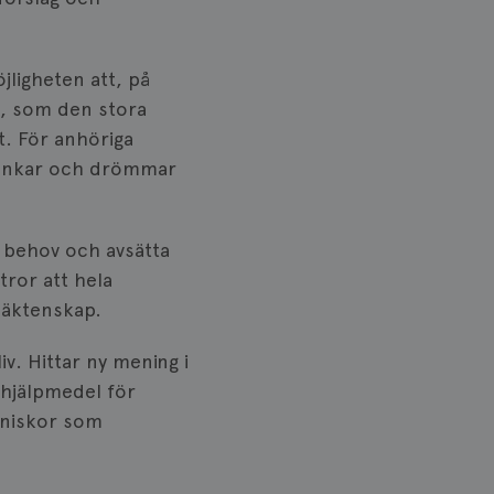
lick och utför
ren använder
am som
jligheten att, på
n han besökte
n, som den stora
lick och utför
t. För anhöriga
ren använder
am som
 tankar och drömmar
n han besökte
ifierar och känner
tad reklam.
s behov och avsätta
tror att hela
 äktenskap.
v. Hittar ny mening i
 hjälpmedel för
nniskor som