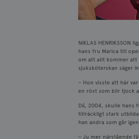
NIKLAS HENRIKSSON ligge
hans fru Marica till ope
om att allt kommer att b
sjuksköterskan säger in
– Hon visste att här va
en röst som blir tjock 
Då, 2004, skulle hans f
tillräckligt stark utbi
han andra som går ige
– Ju mer närstående får