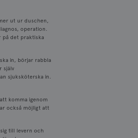
mmer ut ur duschen,
 diagnos, operation.
på det praktiska
ka in, börjar rabbla
 själv
an sjuksköterska in.
sen att komma igenom
r också möjligt att
g till levern och