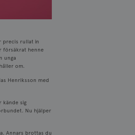
precis rullat in
ar försäkrat henne
en unga
håller om.
iklas Henriksson med
r kände sig
förbundet. Nu hjälper
ra. Annars brottas du