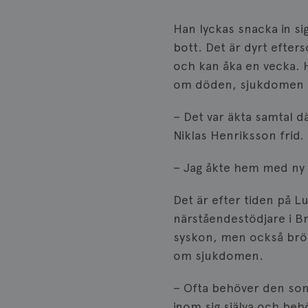
Han lyckas snacka in si
bott. Det är dyrt efter
Namn
och kan åka en vecka.
Namn
c_rid
om döden, sjukdomen o
YSC
– Det var äkta samtal d
_gat_UA-1577937-
VISITOR_PRIVACY_
37
Niklas Henriksson frid.
– Jag åkte hem med ny 
_ga
__Secure-ROLLOU
Det är efter tiden på L
närståendestödjare i B
VISITOR_INFO1_LIV
syskon, men också brös
om sjukdomen.
_ga_W8VXKBRK9Y
ar_debug
– Ofta behöver den som
_gid
inom sig själva och beh