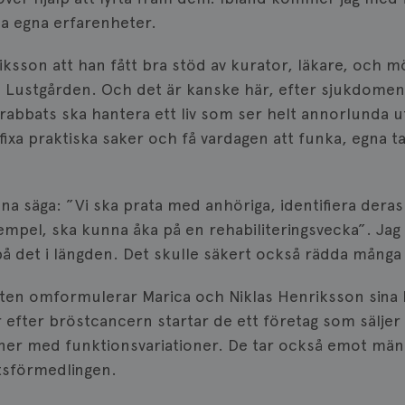
att räkna och spåra sidvisningar.
fungerar.
na egna erfarenheter.
1 år
Denna cookie ställs in av Doublec
Google LLC
information om hur slutanvända
.doubleclick.net
webbplatsen och eventuell rekl
iksson att han fått bra stöd av kurator, läkare, och mö
slutanvändaren kan ha sett inna
nämnda webbplats.
ill Lustgården. Och det är kanske här, efter sjukdome
3
Denna cookie ställs in av Doublec
Google LLC
rabbats ska hantera ett liv som ser helt annorlunda u
månader
information om hur slutanvända
.brostcancerforbundet.se
webbplatsen och eventuell rekl
fixa praktiska saker och få vardagen att funka, egna
slutanvändaren kan ha sett inna
nämnda webbplats.
1 år
Registrerar ett unikt ID som ident
Pinterest Inc.
igen användaren. Används för rik
.brostcancerforbundet.se
nna säga: ”Vi ska prata med anhöriga, identifiera dera
xempel, ska kunna åka på en rehabiliteringsvecka”. Jag 
på det i längden. Det skulle säkert också rädda många
otten omformulerar Marica och Niklas Henriksson sina li
r efter bröstcancern startar de ett företag som säljer
ner med funktionsvariationer. De tar också emot mä
tsförmedlingen.