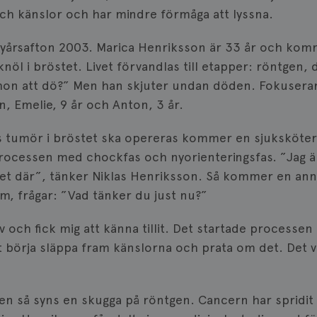
ch känslor och har mindre förmåga att lyssna.
 nyårsafton 2003. Marica Henriksson är 33 år och ko
knöl i bröstet. Livet förvandlas till etapper: röntgen,
on att dö?” Men han skjuter undan döden. Fokuserar 
, Emelie, 9 år och Anton, 3 år.
 tumör i bröstet ska opereras kommer en sjuksköters
ocessen med chockfas och nyorienteringsfas. ”Jag är
 det där”, tänker Niklas Henriksson. Så kommer en ann
m, frågar: ”Vad tänker du just nu?”
älv och fick mig att känna tillit. Det startade proces
 börja släppa fram känslorna och prata om det. Det va
n så syns en skugga på röntgen. Cancern har spridit si