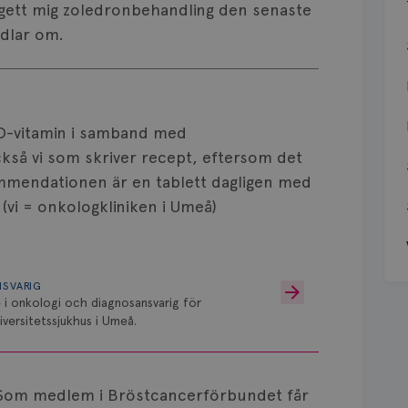
 gett mig zoledronbehandling den senaste
ndlar om.
h D-vitamin i samband med
kså vi som skriver recept, eftersom det
mmendationen är en tablett dagligen med
(vi = onkologkliniken i Umeå)
NSVARIG
 i onkologi och diagnosansvarig för
versitetssjukhus i Umeå.
Som medlem i Bröstcancerförbundet får