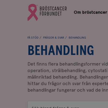
Bröstcancerförbundets
Gå
startsida
Om bröstcancer
till
Bröstcancerförbundets
startsida
FÅ STÖD
FRÅGOR & SVAR
BEHANDLING
BEHANDLING
Det finns flera behandlingsformer vi
operation, strålbehandling, cytosta
målinriktad behandling. Behandlingen
hittar du frågor och svar från expert
behandlingar fungerar och vad de in
Sök