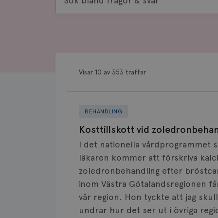
bland
frågor
&
svar
Visar 10 av 353 träffar
BEHANDLING
Kosttillskott vid zoledronbehan
I det nationella vårdprogrammet so
läkaren kommer att förskriva kalc
zoledronbehandling efter bröstcan
inom Västra Götalandsregionen får j
vår region. Hon tyckte att jag sku
undrar hur det ser ut i övriga re