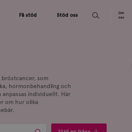
Sök
Om
Få stöd
Stöd oss
oss
d bröstcancer, som
tika, hormonbehandling och
 anpassas individuellt. Här
er om hur olika
nebär.
Ställ en fråga