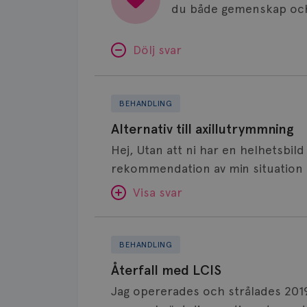
du både gemenskap och
Dölj svar
Alternativ
till
BEHANDLING
axillutrymmning
Alternativ till axillutrymmning
Hej, Utan att ni har en helhetsbild
rekommendation av min situation 
känns bra även om jag ibland har l
Visa svar
om en second opinion. Jag diagn
minst höger bröst. Corebiopsi visa
Återfall
HER2 negativ, Ki67 35%. Tumören ä
SVAR:
med
BEHANDLING
Dessutom DCIS grad 3. Jag fick ne
LCIS
Hej! När det gäller primär operat
Återfall med LCIS
doser paxitaxel. Syftet var att fö
behandling före) finns det nu flera
Jag opererades och strålades 2019 för 1
bröstbevarande kirurgi. Resultat
avstå från axillutrymning vid mikr