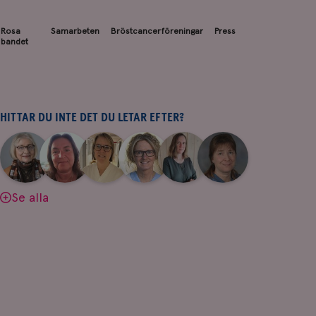
Rosa
Samarbeten
Bröstcancerföreningar
Press
bandet
HITTAR DU INTE DET DU LETAR EFTER?
|
|
|
|
|
|
Aina
Anne
Fredrika
Jeanette
Maria
Yvette
Johnsson
Andersson
Killander
Bäcklund
Edegran
Andersson
Se alla