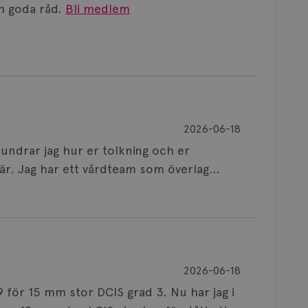
 goda råd.
Bli medlem
2026-06-18
 undrar jag hur er tolkning och er
är. Jag har ett vårdteam som överlag
ite av rullande band känsla, därav frågan
ostiserades med 45 mm stort område
r invasiv NST. ER positiv 99%, PgR 99%,
r grad 3 och med inslag av kärlväxt.
oadjuvant cytostatika, 8 doser EC och 12
ion (utan neoadjuvant onkologisk
2026-06-18
rsöka minska tumören för att kunna göra
 studier som visar att det är säkert att
5 mm stor DCIS grad 3. Nu har jag i
et på OP visar 55 mm stor bröstcancer
ometastas (>0,2-2 mm) eller max två