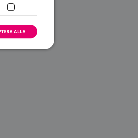
PTERA ALLA
bbplatsen kan inte
ändare.
n är utformad för
av
m-tjänsten för att
 cookie. Det är
banner fungerar