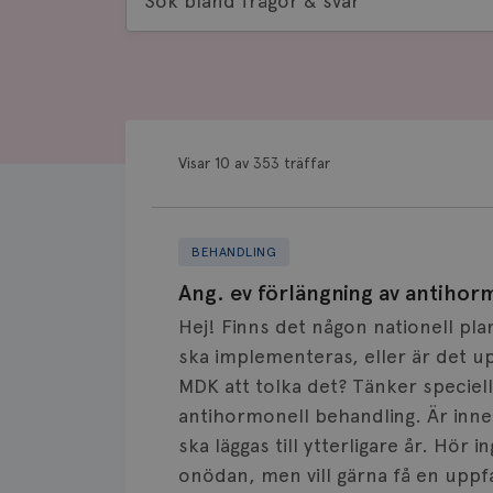
bland
frågor
&
svar
Visar 10 av 353 träffar
BEHANDLING
Ang. ev förlängning av antihor
Hej! Finns det någon nationell pl
ska implementeras, eller är det upp
MDK att tolka det? Tänker speciell
antihormonell behandling. Är inne
ska läggas till ytterligare år. Hör i
onödan, men vill gärna få en uppf