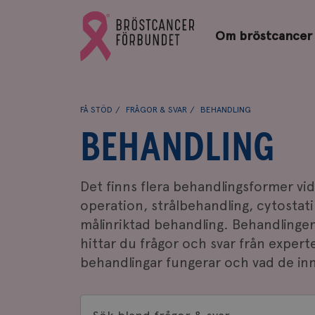
Bröstcancerförbundets
Gå
startsida
Om bröstcancer
till
Bröstcancerförbundets
startsida
FÅ STÖD
FRÅGOR & SVAR
BEHANDLING
BEHANDLING
Det finns flera behandlingsformer vi
operation, strålbehandling, cytosta
målinriktad behandling. Behandlingen
hittar du frågor och svar från expert
behandlingar fungerar och vad de in
Sök