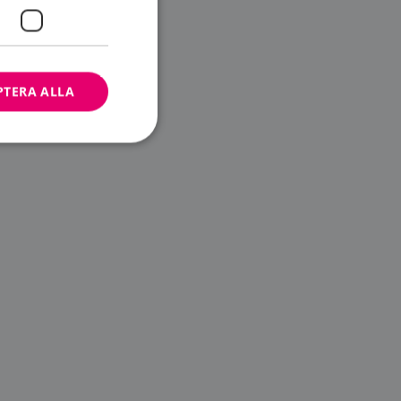
PTERA ALLA
bbplatsen kan inte
ändare.
n är utformad för
av
m-tjänsten för att
 cookie. Det är
banner fungerar