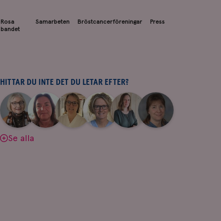
Rosa
Samarbeten
Bröstcancerföreningar
Press
bandet
HITTAR DU INTE DET DU LETAR EFTER?
|
|
|
|
|
|
Aina
Anne
Fredrika
Jeanette
Maria
Yvette
Johnsson
Andersson
Killander
Bäcklund
Edegran
Andersson
Se alla