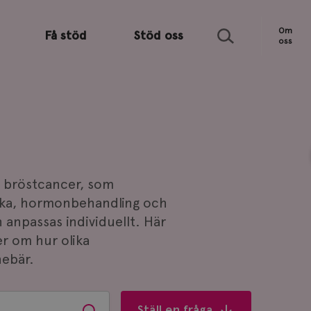
Sök
Om
Få stöd
Stöd oss
oss
d bröstcancer, som
tika, hormonbehandling och
 anpassas individuellt. Här
er om hur olika
nebär.
Ställ en fråga