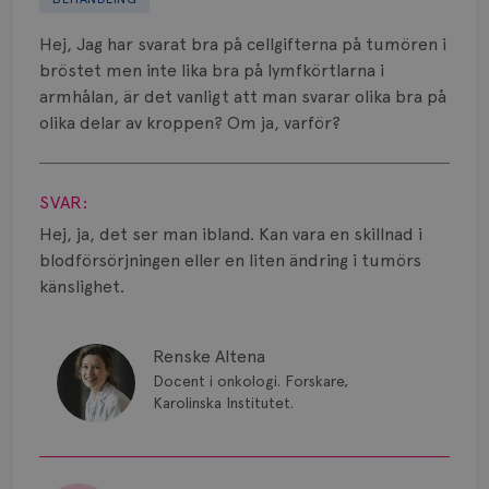
Biverkningar
Hej, Jag har svarat bra på cellgifterna på tumören i
Bröstvårta
bröstet men inte lika bra på lymfkörtlarna i
armhålan, är det vanligt att man svarar olika bra på
Knöl
olika delar av kroppen? Om ja, varför?
Läkemedel
Visa svar
Typ av bröstcancer
SVAR:
Hej, ja, det ser man ibland. Kan vara en skillnad i
Smärta
blodförsörjningen eller en liten ändring i tumörs
känslighet.
Prognos
Risker
Renske Altena
Docent i onkologi. Forskare,
Spridd bröstcancer
Karolinska Institutet.
Strålning