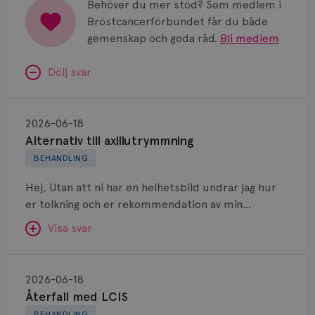
Vätska
Behöver du mer stöd? Som medlem i
Bröstcancerförbundet får du både
gemenskap och goda råd.
Bli medlem
Dölj svar
Alternativ
till
2026-06-18
axillutrymmning
Alternativ till axillutrymmning
BEHANDLING
Hej, Utan att ni har en helhetsbild undrar jag hur
er tolkning och er rekommendation av min
situation är. Jag har ett vårdteam som överlag
Visa svar
känns bra även om jag ibland har lite av rullande
band känsla, därav frågan om en second opinion.
Återfall
Jag diagnostiserades med 45 mm stort område
med
SVAR:
2026-06-18
minst höger bröst. Corebiopsi visar invasiv NST. ER
LCIS
Återfall med LCIS
Hej! När det gäller primär operation (utan
positiv 99%, PgR 99%, HER2 negativ, Ki67 35%.
BEHANDLING