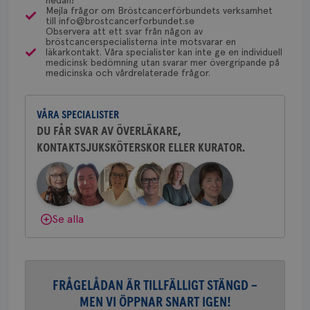
nedan!
en 
Bröstcancerförbundet får du både
Mejla frågor om Bröstcancerförbundets verksamhet
typ
Behöver du mer stöd? Som medlem i
till info@brostcancerforbundet.se
gemenskap och goda råd.
Bli medlem
på 
Observera att ett svar från någon av
Bröstcancerförbundet får du både
bröstcancerspecialisterna inte motsvarar en
CookieScriptConsent
4 veckor
Den
CookieScript
gemenskap och goda råd.
Bli medlem
läkarkontakt. Våra specialister kan inte ge en individuell
2 dagar
Coo
.brostcancerforbundet.se
Dölj svar
medicinsk bedömning utan svarar mer övergripande på
tjä
medicinska och vårdrelaterade frågor.
ihå
Dölj svar
bes
nöd
Scr
Google
fun
VÅRA SPECIALISTER
Privacy Policy
DU FÅR SVAR AV ÖVERLÄKARE,
KONTAKTSJUKSKÖTERSKOR ELLER KURATOR.
Namn
Leverantör
/
Domän
Utgång
Beskriv
c_rid
.brostcancerforbundet.se
1 dag
Denna c
Namn
Leverantör
/
Domän
Utgån
att mäta
Se alla
postutsk
YSC
Sessi
Google LLC
om mott
.youtube.com
länkar i
konverte
webbpla
VISITOR_PRIVACY_METADATA
5
YouTube
FRÅGELÅDAN ÄR TILLFÄLLIGT STÄNGD –
_gat_UA-1577937-
.brostcancerforbundet.se
1
Detta är
månad
.youtube.com
37
minut
cookie s
4 veck
MEN VI ÖPPNAR SNART IGEN!
Google A