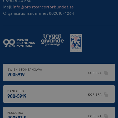
08-546 40 530
_pin_unauth
1 år
Pinterest Inc.
Mejl:
info@brostcancerforbundet.se
.brostcancerforbundet.se
Organisationsnummer: 802010-4264
SWISH SPONTANGÅVA
KOPIERA
9005919
BANKGIRO
KOPIERA
900-5919
PLUSGIRO
KOPIERA