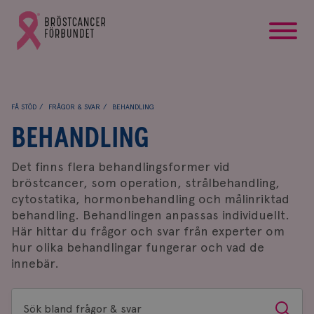
startsida
Gå
till
Bröstcancerförbundets
startsida
FÅ STÖD
FRÅGOR & SVAR
BEHANDLING
BEHANDLING
Det finns flera behandlingsformer vid
bröstcancer, som operation, strålbehandling,
cytostatika, hormonbehandling och målinriktad
behandling. Behandlingen anpassas individuellt.
Här hittar du frågor och svar från experter om
hur olika behandlingar fungerar och vad de
innebär.
Sök
Sök