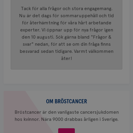
mönster
innehåll
Tack för alla frågor och stora engagemang.
identite
eller we
Nu är det dags för sommaruppehåll och tid
sig till.
för återhämtning för våra hårt arbetande
_gat-ka
att beg
experter. Vi öppnar upp för nya frågor igen
som regi
webbpla
den 10 augusti. Sök gärna bland "Frågor &
trafikvo
svar" nedan, för att se om din fråga finns
_ga
1 år 1
Detta c
Google LLC
besvarad sedan tidigare. Varmt välkommen
månad
associe
.brostcancerforbundet.se
__Secure-ROLLOUT_TOKEN
.youtube.com
5
Universal
månad
åter!
en vikti
4 veck
Googles
analystj
VISITOR_INFO1_LIVE
5
Google LLC
används 
månad
.youtube.com
unika a
4 veck
tilldela
generer
klientid
Om
i varje 
webbpla
bröstcancer
OM BRÖSTCANCER
att berä
session
för
Bröstcancer är den vanligaste cancersjukdomen
webbpla
hos kvinnor. Nära 9000 drabbas årligen i Sverige.
_ga_W8VXKBRK9Y
.brostcancerforbundet.se
1 år 1
Denna c
månad
Google A
ar_debug
.pinterest.com
1 år
bevara s