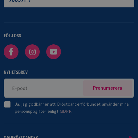
900591-9
FÖLJ OSS
Facebook
Instagram
Youtube
NYHETSBREV
Prenumerera
Ja, jag godkänner att Bröstcancerförbundet använder mina
personuppgifter enligt
GDPR.
OM BRÖSTCANCER