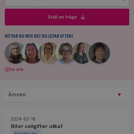
bland
frågor
Ställ en fråga
&
svar
HITTAR DU INTE DET DU LETAR EFTER?
|
|
|
|
|
|
Aina
Anne
Fredrika
Jeanette
Maria
Yvette
Johnsson
Andersson
Killander
Bäcklund
Edegran
Andersson
Se alla
Ämnen
Behandling
2024-02-18
Biopsi
Biter cellgifter olika?
BEHANDLING