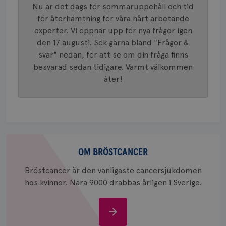
används 
månad
.youtube.com
Nu är det dags för sommaruppehåll och tid
unika a
4 veck
tilldela
för återhämtning för våra hårt arbetande
generer
klientid
experter. Vi öppnar upp för nya frågor igen
i varje 
den 17 augusti. Sök gärna bland "Frågor &
webbpla
att berä
svar" nedan, för att se om din fråga finns
session
för
besvarad sedan tidigare. Varmt välkommen
webbpla
åter!
_ga_W8VXKBRK9Y
.brostcancerforbundet.se
1 år 1
Denna c
månad
Google A
ar_debug
.pinterest.com
1 år
bevara s
_gid
1 dag
Denna co
Google LLC
Google A
.brostcancerforbundet.se
och uppd
värde fö
Om
och anvä
och spår
bröstcancer
OM BRÖSTCANCER
IDE
1 år
Google LLC
Bröstcancer är den vanligaste cancersjukdomen
.doubleclick.net
hos kvinnor. Nära 9000 drabbas årligen i Sverige.
Om
bröstcancer