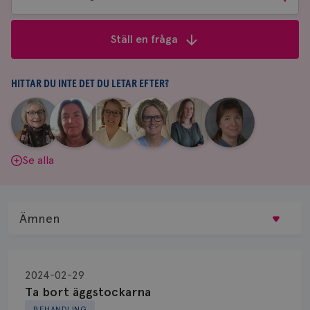
bland
frågor
Ställ en fråga
&
svar
HITTAR DU INTE DET DU LETAR EFTER?
|
|
|
|
|
|
Aina
Anne
Fredrika
Jeanette
Maria
Yvette
Johnsson
Andersson
Killander
Bäcklund
Edegran
Andersson
Se alla
Ämnen
Behandling
2024-02-29
Biopsi
Ta bort äggstockarna
BEHANDLING