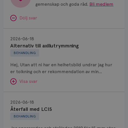
gemenskap och goda råd.
Bli medlem
Dölj svar
Alternativ
till
2026-06-18
axillutrymmning
Alternativ till axillutrymmning
BEHANDLING
Hej, Utan att ni har en helhetsbild undrar jag hur
er tolkning och er rekommendation av min
situation är. Jag har ett vårdteam som överlag
Visa svar
känns bra även om jag ibland har lite av rullande
band känsla, därav frågan om en second opinion.
Återfall
Jag diagnostiserades med 45 mm stort område
med
SVAR:
2026-06-18
minst höger bröst. Corebiopsi visar invasiv NST. ER
LCIS
Återfall med LCIS
Hej! När det gäller primär operation (utan
positiv 99%, PgR 99%, HER2 negativ, Ki67 35%.
BEHANDLING
neoadjuvant onkologisk behandling före) finns det
Tumören är grad 3 och med inslag av kärlväxt.
nu flera studier som visar att det är säkert att
Dessutom DCIS grad 3. Jag fick neoadjuvant