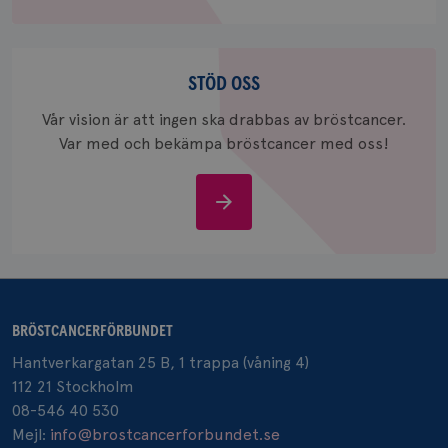
_gcl_au
3
Google LLC
Stöd
månad
.brostcancerforbundet.se
oss
STÖD OSS
Vår vision är att ingen ska drabbas av bröstcancer.
Var med och bekämpa bröstcancer med oss!
Stöd
_pin_unauth
1 år
Pinterest Inc.
oss
.brostcancerforbundet.se
BRÖSTCANCERFÖRBUNDET
Hantverkargatan 25 B, 1 trappa (våning 4)
112 21 Stockholm
08-546 40 530
Mejl:
info@brostcancerforbundet.se