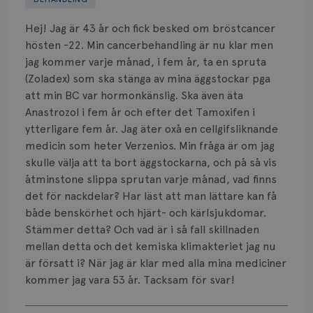
Biverkningar
Hej! Jag är 43 år och fick besked om bröstcancer
Bröstvårta
hösten -22. Min cancerbehandling är nu klar men
jag kommer varje månad, i fem år, ta en spruta
Knöl
(Zoladex) som ska stänga av mina äggstockar pga
att min BC var hormonkänslig. Ska även äta
Läkemedel
Anastrozol i fem år och efter det Tamoxifen i
Typ av bröstcancer
ytterligare fem år. Jag äter oxå en cellgifsliknande
medicin som heter Verzenios. Min fråga är om jag
Smärta
skulle välja att ta bort äggstockarna, och på så vis
åtminstone slippa sprutan varje månad, vad finns
Prognos
det för nackdelar? Har läst att man lättare kan få
både benskörhet och hjärt- och kärlsjukdomar.
Risker
Stämmer detta? Och vad är i så fall skillnaden
mellan detta och det kemiska klimakteriet jag nu
Spridd bröstcancer
är försatt i? När jag är klar med alla mina mediciner
kommer jag vara 53 år. Tacksam för svar!
Strålning
Visa svar