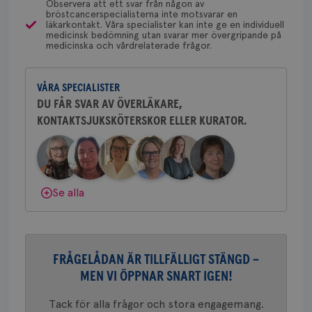
Observera att ett svar från någon av
Bröstcancerförbundet får du både
bröstcancerspecialisterna inte motsvarar en
Namn
Leverantör
/
Domän
Utgång
Beskriv
gemenskap och goda råd.
Bli medlem
läkarkontakt. Våra specialister kan inte ge en individuell
Dölj svar
medicinsk bedömning utan svarar mer övergripande på
c_rid
.brostcancerforbundet.se
1 dag
Denna c
Namn
Leverantör
/
Domän
Utgån
medicinska och vårdrelaterade frågor.
att mäta
Dölj svar
postutsk
YSC
Sessi
Google LLC
om mott
.youtube.com
länkar i
VÅRA SPECIALISTER
konverte
webbpla
DU FÅR SVAR AV ÖVERLÄKARE,
VISITOR_PRIVACY_METADATA
5
YouTube
_gat_UA-1577937-
.brostcancerforbundet.se
1
Detta är
KONTAKTSJUKSKÖTERSKOR ELLER KURATOR.
månad
.youtube.com
37
minut
cookie s
4 veck
Google A
mönster
innehåll
identite
eller we
sig till.
Se alla
_gat-ka
att beg
som regi
webbpla
trafikvo
_ga
1 år 1
Detta c
Google LLC
FRÅGELÅDAN ÄR TILLFÄLLIGT STÄNGD –
månad
associe
.brostcancerforbundet.se
__Secure-ROLLOUT_TOKEN
.youtube.com
5
Universal
MEN VI ÖPPNAR SNART IGEN!
månad
en vikti
4 veck
Googles
Tack för alla frågor och stora engagemang.
analystj
VISITOR_INFO1_LIVE
5
Google LLC