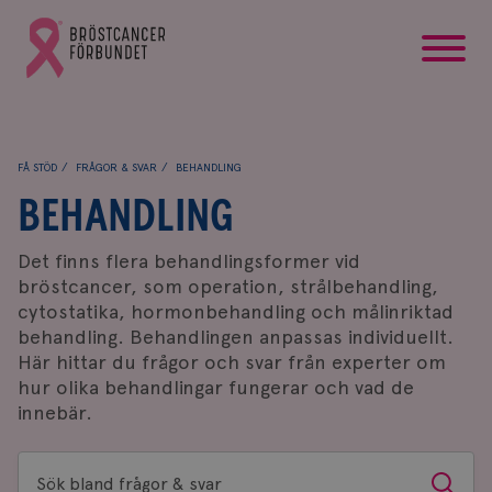
startsida
Gå
till
Bröstcancerförbundets
startsida
FÅ STÖD
FRÅGOR & SVAR
BEHANDLING
BEHANDLING
Det finns flera behandlingsformer vid
bröstcancer, som operation, strålbehandling,
cytostatika, hormonbehandling och målinriktad
behandling. Behandlingen anpassas individuellt.
Här hittar du frågor och svar från experter om
hur olika behandlingar fungerar och vad de
innebär.
Sök
Sök