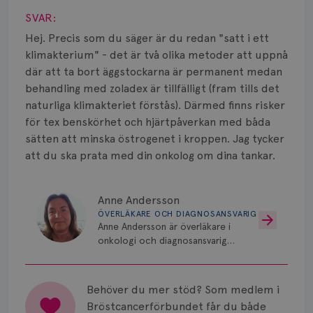
Vätska
SVAR:
Hej. Precis som du säger är du redan "satt i ett
klimakterium" - det är två olika metoder att uppnå
där att ta bort äggstockarna är permanent medan
behandling med zoladex är tillfälligt (fram tills det
naturliga klimakteriet förstås). Därmed finns risker
för tex benskörhet och hjärtpåverkan med båda
sätten att minska östrogenet i kroppen. Jag tycker
att du ska prata med din onkolog om dina tankar.
Anne Andersson
ÖVERLÄKARE OCH DIAGNOSANSVARIG
Anne Andersson är överläkare i
onkologi och diagnosansvarig
för bröstcancer vid Norrlands
Universitetssjukhus i Umeå.
Behöver du mer stöd? Som medlem i
Bröstcancerförbundet får du både