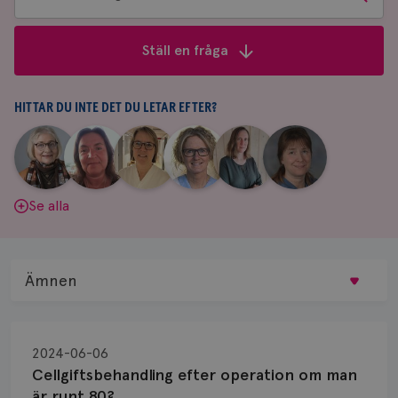
bland
frågor
Ställ en fråga
&
svar
HITTAR DU INTE DET DU LETAR EFTER?
|
|
|
|
|
|
Aina
Anne
Fredrika
Jeanette
Maria
Yvette
Johnsson
Andersson
Killander
Bäcklund
Edegran
Andersson
Se alla
Ämnen
Behandling
2024-06-06
Biopsi
Cellgiftsbehandling efter operation om man
är runt 80?