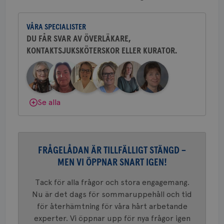
Dölj svar
c_rid
.brostcancerforbundet.se
1 dag
Denna c
Namn
Leverantör
/
Domän
Utgån
att mäta
postutsk
YSC
Sessi
Google LLC
VÅRA SPECIALISTER
om mott
.youtube.com
länkar i
DU FÅR SVAR AV ÖVERLÄKARE,
konverte
KONTAKTSJUKSKÖTERSKOR ELLER KURATOR.
webbpla
VISITOR_PRIVACY_METADATA
5
YouTube
_gat_UA-1577937-
.brostcancerforbundet.se
1
Detta är
månad
.youtube.com
37
minut
cookie s
4 veck
Google A
mönster
innehåll
Se alla
identite
eller we
sig till.
_gat-ka
att beg
som regi
webbpla
FRÅGELÅDAN ÄR TILLFÄLLIGT STÄNGD –
trafikvo
MEN VI ÖPPNAR SNART IGEN!
_ga
1 år 1
Detta c
Google LLC
månad
associe
.brostcancerforbundet.se
__Secure-ROLLOUT_TOKEN
.youtube.com
5
Universal
månad
Tack för alla frågor och stora engagemang.
en vikti
4 veck
Googles
Nu är det dags för sommaruppehåll och tid
analystj
VISITOR_INFO1_LIVE
5
Google LLC
för återhämtning för våra hårt arbetande
används 
månad
.youtube.com
unika a
4 veck
experter. Vi öppnar upp för nya frågor igen
tilldela