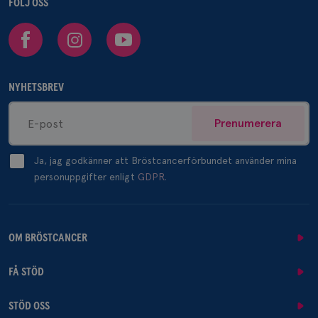
FÖLJ OSS
Facebook
Instagram
Youtube
NYHETSBREV
Prenumerera
Ja, jag godkänner att Bröstcancerförbundet använder mina
personuppgifter enligt
GDPR.
OM BRÖSTCANCER
FÅ STÖD
STÖD OSS