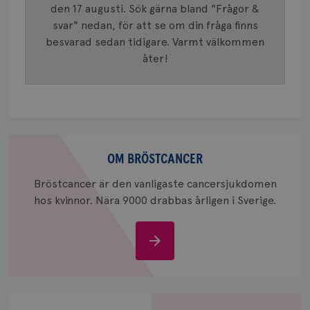
generer
den 17 augusti. Sök gärna bland "Frågor &
klientid
svar" nedan, för att se om din fråga finns
i varje 
webbpla
besvarad sedan tidigare. Varmt välkommen
att berä
session
åter!
för
webbpla
_ga_W8VXKBRK9Y
.brostcancerforbundet.se
1 år 1
Denna c
månad
Google A
ar_debug
.pinterest.com
1 år
bevara s
_gid
1 dag
Denna co
Google LLC
Om
Google A
.brostcancerforbundet.se
och uppd
bröstcancer
OM BRÖSTCANCER
värde fö
och anvä
och spår
Bröstcancer är den vanligaste cancersjukdomen
hos kvinnor. Nära 9000 drabbas årligen i Sverige.
IDE
1 år
Google LLC
.doubleclick.net
Om
bröstcancer
Stöd