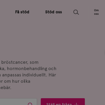
Sök
Om
Få stöd
Stöd oss
oss
d bröstcancer, som
tika, hormonbehandling och
 anpassas individuellt. Här
er om hur olika
nebär.
Ställ en fråga