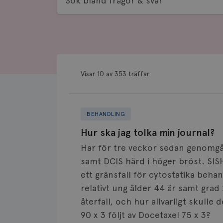
bland
frågor
&
svar
Visar 10 av 353 träffar
BEHANDLING
Hur ska jag tolka min journal?
Har för tre veckor sedan genomgåt
samt DCIS härd i höger bröst. SISH
ett gränsfall för cytostatika beh
relativt ung ålder 44 år samt grad 
återfall, och hur allvarligt skulle
90 x 3 följt av Docetaxel 75 x 3?