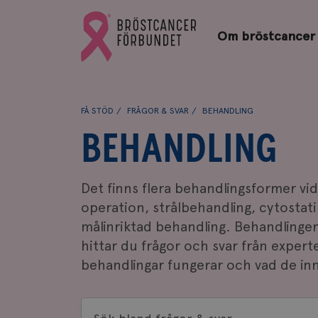
Bröstcancerförbundets
Gå
startsida
Om bröstcancer
till
Bröstcancerförbundets
startsida
FÅ STÖD
FRÅGOR & SVAR
BEHANDLING
BEHANDLING
Det finns flera behandlingsformer vi
operation, strålbehandling, cytosta
målinriktad behandling. Behandlingen
hittar du frågor och svar från expert
behandlingar fungerar och vad de in
Sök