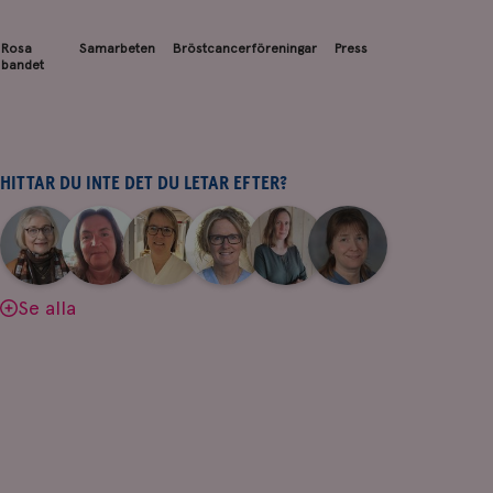
Rosa
Samarbeten
Bröstcancerföreningar
Press
bandet
HITTAR DU INTE DET DU LETAR EFTER?
|
|
|
|
|
|
Aina
Anne
Fredrika
Jeanette
Maria
Yvette
Johnsson
Andersson
Killander
Bäcklund
Edegran
Andersson
Se alla