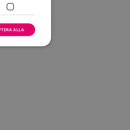
PTERA ALLA
bbplatsen kan inte
ändare.
n är utformad för
av
m-tjänsten för att
 cookie. Det är
banner fungerar