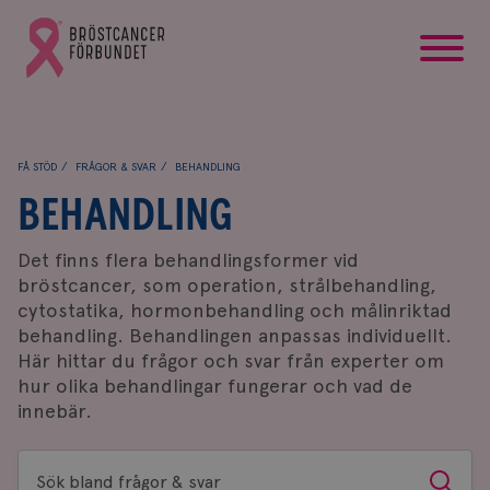
startsida
Gå
till
Bröstcancerförbundets
startsida
FÅ STÖD
FRÅGOR & SVAR
BEHANDLING
BEHANDLING
Det finns flera behandlingsformer vid
bröstcancer, som operation, strålbehandling,
cytostatika, hormonbehandling och målinriktad
behandling. Behandlingen anpassas individuellt.
Här hittar du frågor och svar från experter om
hur olika behandlingar fungerar och vad de
innebär.
Sök
Sök