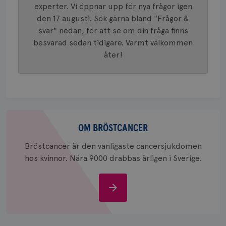
tilldela
experter. Vi öppnar upp för nya frågor igen
generer
klientid
den 17 augusti. Sök gärna bland "Frågor &
i varje 
svar" nedan, för att se om din fråga finns
webbpla
att berä
besvarad sedan tidigare. Varmt välkommen
session
för
åter!
webbpla
_ga_W8VXKBRK9Y
.brostcancerforbundet.se
1 år 1
Denna c
månad
Google A
ar_debug
.pinterest.com
1 år
bevara s
_gid
1 dag
Denna co
Google LLC
Google A
.brostcancerforbundet.se
Om
och uppd
värde fö
bröstcancer
OM BRÖSTCANCER
och anvä
och spår
Bröstcancer är den vanligaste cancersjukdomen
IDE
1 år
Google LLC
hos kvinnor. Nära 9000 drabbas årligen i Sverige.
.doubleclick.net
Om
bröstcancer