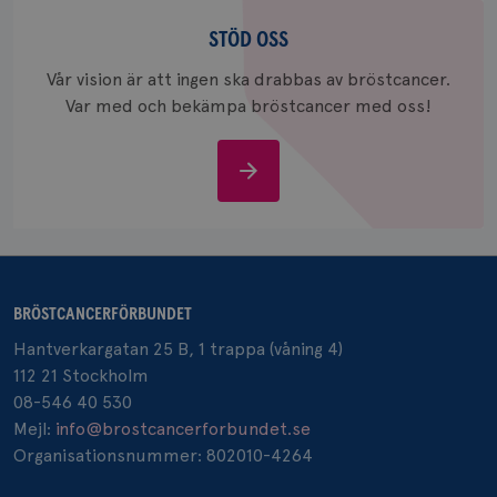
Stöd
_gcl_au
3
Google LLC
oss
STÖD OSS
månad
.brostcancerforbundet.se
Vår vision är att ingen ska drabbas av bröstcancer.
Var med och bekämpa bröstcancer med oss!
Stöd
oss
_pin_unauth
1 år
Pinterest Inc.
.brostcancerforbundet.se
BRÖSTCANCERFÖRBUNDET
Hantverkargatan 25 B, 1 trappa (våning 4)
112 21 Stockholm
08-546 40 530
Mejl:
info@brostcancerforbundet.se
Organisationsnummer: 802010-4264