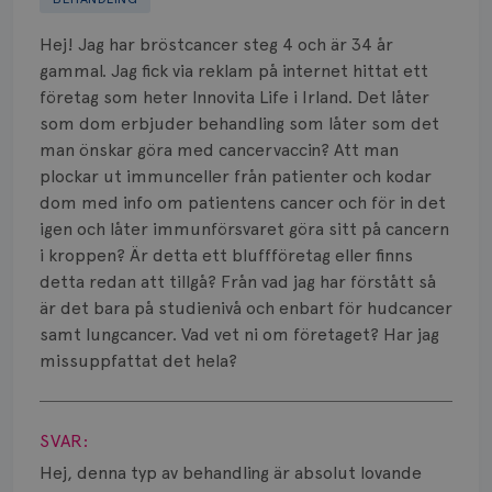
Biverkningar
Hej! Jag har bröstcancer steg 4 och är 34 år
Bröstvårta
gammal. Jag fick via reklam på internet hittat ett
företag som heter Innovita Life i Irland. Det låter
Knöl
som dom erbjuder behandling som låter som det
man önskar göra med cancervaccin? Att man
Läkemedel
plockar ut immunceller från patienter och kodar
Typ av bröstcancer
dom med info om patientens cancer och för in det
igen och låter immunförsvaret göra sitt på cancern
Smärta
i kroppen? Är detta ett bluffföretag eller finns
detta redan att tillgå? Från vad jag har förstått så
Prognos
är det bara på studienivå och enbart för hudcancer
samt lungcancer. Vad vet ni om företaget? Har jag
Risker
missuppfattat det hela?
Spridd bröstcancer
Visa svar
SVAR:
Strålning
Hej, denna typ av behandling är absolut lovande