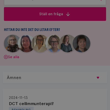
bland
frågor
Ställ en fråga
&
svar
HITTAR DU INTE DET DU LETAR EFTER?
|
|
|
|
|
|
Aina
Anne
Fredrika
Jeanette
Maria
Yvette
Johnsson
Andersson
Killander
Bäcklund
Edegran
Andersson
Se alla
Ämnen
Behandling
2024-11-13
Biopsi
DCT cellimmunterapi?
BEHANDLING