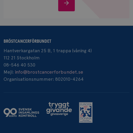
Stöd
oss
_pin_unauth
1 år
Pinterest Inc.
BRÖSTCANCERFÖRBUNDET
.brostcancerforbundet.se
Hantverkargatan 25 B, 1 trappa (våning 4)
112 21 Stockholm
08-546 40 530
Mejl:
info@brostcancerforbundet.se
Organisationsnummer: 802010-4264