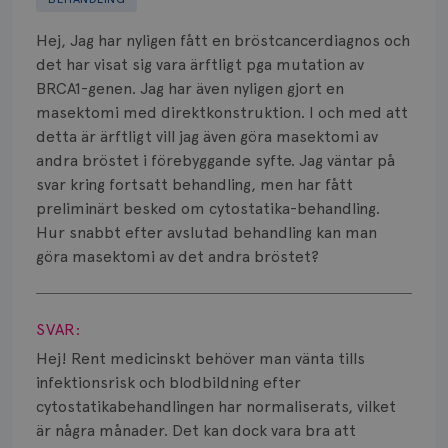
Biverkningar
Hej, Jag har nyligen fått en bröstcancerdiagnos och
Bröstvårta
det har visat sig vara ärftligt pga mutation av
BRCA1-genen. Jag har även nyligen gjort en
Knöl
masektomi med direktkonstruktion. I och med att
detta är ärftligt vill jag även göra masektomi av
Läkemedel
andra bröstet i förebyggande syfte. Jag väntar på
Typ av bröstcancer
svar kring fortsatt behandling, men har fått
preliminärt besked om cytostatika-behandling.
Smärta
Hur snabbt efter avslutad behandling kan man
göra masektomi av det andra bröstet?
Prognos
Visa svar
Risker
SVAR:
Hej! Rent medicinskt behöver man vänta tills
Spridd bröstcancer
infektionsrisk och blodbildning efter
Strålning
cytostatikabehandlingen har normaliserats, vilket
är några månader. Det kan dock vara bra att