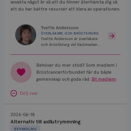
Vätska
avvakta något år så att du hinner återhämta dig så
att du har bättre resurser att klara av operationen.
Yvette Andersson
ÖVERLÄKARE OCH BRÖSTKIRURG
Yvette Andersson är överläkare
och bröstkirurg vid Västmanlands
sjukhus i Västerås.
Behöver du mer stöd? Som medlem i
Bröstcancerförbundet får du både
gemenskap och goda råd.
Bli medlem
Dölj svar
Alternativ
till
2026-06-18
axillutrymmning
Alternativ till axillutrymmning
BEHANDLING