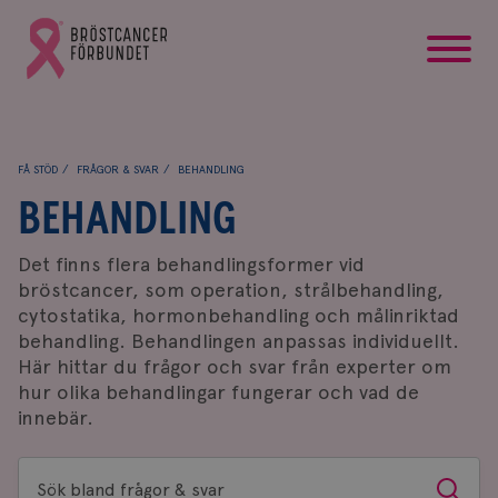
startsida
Gå
till
Bröstcancerförbundets
startsida
FÅ STÖD
FRÅGOR & SVAR
BEHANDLING
BEHANDLING
Det finns flera behandlingsformer vid
bröstcancer, som operation, strålbehandling,
cytostatika, hormonbehandling och målinriktad
behandling. Behandlingen anpassas individuellt.
Här hittar du frågor och svar från experter om
hur olika behandlingar fungerar och vad de
innebär.
Sök
Sök