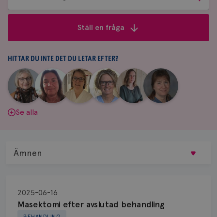
bland
frågor
Ställ en fråga
&
svar
HITTAR DU INTE DET DU LETAR EFTER?
|
|
|
|
|
|
Aina
Anne
Fredrika
Jeanette
Maria
Yvette
Johnsson
Andersson
Killander
Bäcklund
Edegran
Andersson
Se alla
Ämnen
Behandling
2025-06-16
Biopsi
Masektomi efter avslutad behandling
BEHANDLING