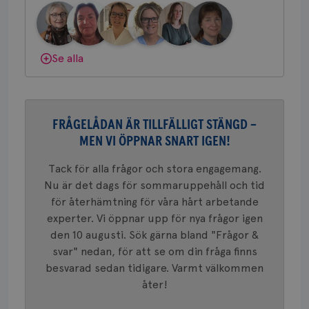
om mott
.youtube.com
länkar i
konverte
webbpla
VISITOR_PRIVACY_METADATA
5
YouTube
_gat_UA-1577937-
.brostcancerforbundet.se
1
Detta är
månad
.youtube.com
Se alla
37
minut
cookie s
4 veck
Google A
mönster
innehåll
identite
eller we
sig till.
FRÅGELÅDAN ÄR TILLFÄLLIGT STÄNGD –
_gat-ka
att beg
MEN VI ÖPPNAR SNART IGEN!
som regi
webbpla
trafikvo
Tack för alla frågor och stora engagemang.
Nu är det dags för sommaruppehåll och tid
_ga
1 år 1
Detta c
Google LLC
månad
associe
.brostcancerforbundet.se
__Secure-ROLLOUT_TOKEN
.youtube.com
5
för återhämtning för våra hårt arbetande
Universal
månad
en vikti
experter. Vi öppnar upp för nya frågor igen
4 veck
Googles
den 10 augusti. Sök gärna bland "Frågor &
analystj
VISITOR_INFO1_LIVE
5
Google LLC
används 
månad
.youtube.com
svar" nedan, för att se om din fråga finns
unika a
4 veck
tilldela
besvarad sedan tidigare. Varmt välkommen
generer
klientid
åter!
i varje 
webbpla