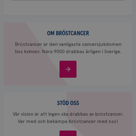
att berä
session
för
webbpla
_ga_W8VXKBRK9Y
.brostcancerforbundet.se
1 år 1
Denna c
Om
månad
Google A
ar_debug
.pinterest.com
1 år
bevara s
bröstcancer
OM BRÖSTCANCER
_gid
1 dag
Denna co
Google LLC
Bröstcancer är den vanligaste cancersjukdomen
Google A
.brostcancerforbundet.se
och uppd
hos kvinnor. Nära 9000 drabbas årligen i Sverige.
värde fö
och anvä
och spår
Om
IDE
1 år
Google LLC
bröstcancer
.doubleclick.net
Stöd
oss
STÖD OSS
Vår vision är att ingen ska drabbas av bröstcancer.
Var med och bekämpa bröstcancer med oss!
_gcl_au
3
Google LLC
månad
.brostcancerforbundet.se