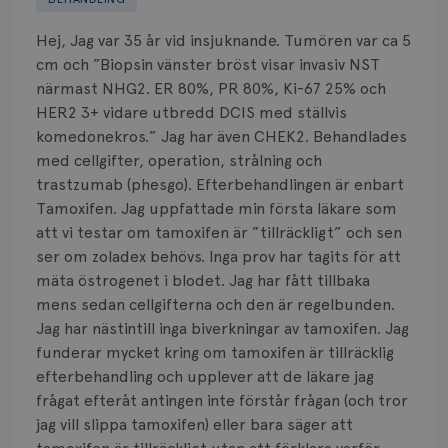
Biverkningar
Hej, Jag var 35 år vid insjuknande. Tumören var ca 5
Bröstvårta
cm och ”Biopsin vänster bröst visar invasiv NST
närmast NHG2. ER 80%, PR 80%, Ki-67 25% och
Knöl
HER2 3+ vidare utbredd DCIS med ställvis
komedonekros.” Jag har även CHEK2. Behandlades
Läkemedel
med cellgifter, operation, strålning och
Typ av bröstcancer
trastzumab (phesgo). Efterbehandlingen är enbart
Tamoxifen. Jag uppfattade min första läkare som
Smärta
att vi testar om tamoxifen är ”tillräckligt” och sen
ser om zoladex behövs. Inga prov har tagits för att
Prognos
mäta östrogenet i blodet. Jag har fått tillbaka
mens sedan cellgifterna och den är regelbunden.
Risker
Jag har nästintill inga biverkningar av tamoxifen. Jag
funderar mycket kring om tamoxifen är tillräcklig
Spridd bröstcancer
efterbehandling och upplever att de läkare jag
frågat efteråt antingen inte förstår frågan (och tror
Strålning
jag vill slippa tamoxifen) eller bara säger att