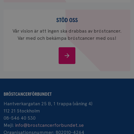
.brostcancerforbundet.se
Stöd
oss
STÖD OSS
Vår vision är att ingen ska drabbas av bröstcancer.
Var med och bekämpa bröstcancer med oss!
Stöd
oss
BRÖSTCANCERFÖRBUNDET
Hantverkargatan 25 B, 1 trappa (våning 4)
112 21 Stockholm
08-546 40 530
Mejl:
info@brostcancerforbundet.se
Organisationsnummer: 802010-4264