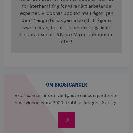
Google A
.brostcancerforbundet.se
för återhämtning för våra hårt arbetande
och uppd
värde fö
experter. Vi öppnar upp för nya frågor igen
och anvä
och spår
den 17 augusti. Sök gärna bland "Frågor &
svar" nedan, för att se om din fråga finns
IDE
1 år
Google LLC
.doubleclick.net
besvarad sedan tidigare. Varmt välkommen
åter!
Om
_gcl_au
3
Google LLC
månad
bröstcancer
.brostcancerforbundet.se
OM BRÖSTCANCER
Bröstcancer är den vanligaste cancersjukdomen
hos kvinnor. Nära 9000 drabbas årligen i Sverige.
Om
bröstcancer
_pin_unauth
1 år
Pinterest Inc.