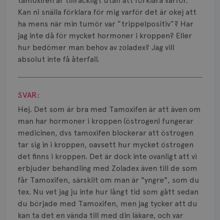
Vätska
tamoxifen är tillräckligt utan att förklara varför.
Kan ni snälla förklara för mig varför det är okej att
ha mens när min tumör var ”trippelpositiv”? Har
jag inte då för mycket hormoner i kroppen? Eller
hur bedömer man behov av zoladex? Jag vill
absolut inte få återfall.
Visa svar
SVAR:
Hej. Det som är bra med Tamoxifen är att även om
man har hormoner i kroppen (östrogen) fungerar
medicinen, dvs tamoxifen blockerar att östrogen
tar sig in i kroppen, oavsett hur mycket östrogen
det finns i kroppen. Det är dock inte ovanligt att vi
erbjuder behandling med Zoladex även till de som
får Tamoxifen, särskilt om man är "yngre", som du
tex. Nu vet jag ju inte hur långt tid som gått sedan
du började med Tamoxifen, men jag tycker att du
kan ta det en vända till med din läkare, och var