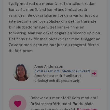
tydlig med vad du menar (vilket du säkert redan
har varit, men ibland kan vi ändå missförstå
varandra). Be också läkaren förklara varför just du
inte bedöms behöva Zoladex om det fortfarande
blir slutbedömningen, det kanske finns en
förklaring. Man kan också begära en second opinion.
Det finns risk för mer biverkningar med tillägget av
Zoladex men ingen vet hur just du reagerat förrän
du fått prova.
Anne Andersson
ÖVERLÄKARE OCH DIAGNOSANSVARIG
Anne Andersson är överläkare i
onkologi och diagnosansvarig
för bröstcancer vid Norrlands
Universitetssjukhus i Umeå.
Behöver du mer stöd? Som medlem i
Bröstcancerförbundet får du både
gemenskap och goda råd.
Bli medlem