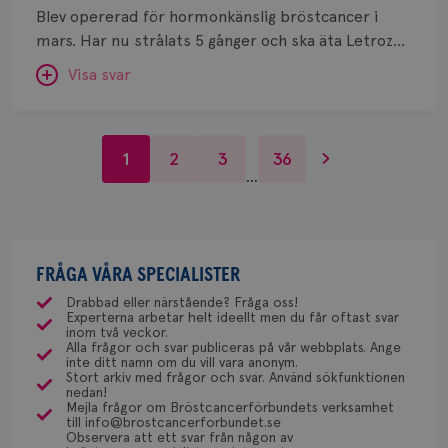
vårdprogrammet för bröstcancer att du slutar nu
på 
min kontaktsjuksköterska att jag ska och kan
Blev opererad för hormonkänslig bröstcancer i
göra på ett eller annat sätt, det finns många
efter 5 år, vinsten av att fortsätta är liten och du
avsluta min behandling efter att läkare tittat på
CookieScriptConsent
Behöver du mer stöd? Som medlem i
4 veckor
Den
CookieScript
mars. Har nu strålats 5 gånger och ska äta Letrozol
faktorer som kan påverka vad den slutliga
behöver ingen annan behandling.
2 dagar
Coo
.brostcancerforbundet.se
min journal. Ingen ny behandling är planerad. Har
Bröstcancerförbundet får du både
i 5 år. Har varit i klimakteriet i flera år varpå mitt
tjä
behandlingen blir, tex patientens egna önskemål.
Visa svar
ihå
gjort en mammografi nu i maj månad som visade
gemenskap och goda råd.
Bli medlem
hår har blivit så tunnt så skalpen syns.. och värre
Jag tycker att det är viktigt att ha en dialog om för
bes
inga tecken på bröstcancer. Ska prata med min
nöd
blir det känns det som. Undrar om det finns någon
Fredrika Killander
och nackdelar, så att beslutet fattas på en bra
Scr
Google
läkare på min vårdcentral om remiss för ny
Dölj svar
hjälp mot det? Och finns det möjlighet att få någon
ÖVERLÄKARE BRÖSTCANCER
fun
grund. Jag föreslår att du pratar med din läkare
Privacy Policy
SVAR:
Fredrika Killander är överläkare
mammografi nästa år, då jag är 74 år. Jag bor i
1
2
3
36
hjälp mot detta?
igen. I slutet måste det ändå i denna situation vara
vid sektionen för bröstcancer
Hej, Vissa får viss påverkan på hårväxten av
…
Stockholm och får kallelse vartannat år. Hur kan
ditt önskemål som väger tyngst.
vid Skånes Universitetssjukhus i
letrozole. Ta kontakt med din mottagning och fråga
jag lita på detta svar att jag ska avsluta min
Malmö/Lund.
hur och om de kan hjälpa dig.
behandling? Hur är det med återfall beroende på
Behöver du mer stöd? Som medlem i
Namn
Leverantör
/
Domän
Utgång
Beskriv
min bröstcancertumör? Finns det annan
Anne Andersson
Bröstcancerförbundet får du både
c_rid
.brostcancerforbundet.se
1 dag
Denna c
behandling som kan ta vid för att minska risken för
FRÅGA VÅRA SPECIALISTER
ÖVERLÄKARE OCH DIAGNOSANSVARIG
Namn
Leverantör
/
Domän
Utgån
att mäta
Fredrika Killander
gemenskap och goda råd.
Bli medlem
Anne Andersson är överläkare i
återfall?
postutsk
Drabbad eller närstående? Fråga oss!
YSC
Sessi
Google LLC
ÖVERLÄKARE BRÖSTCANCER
onkologi och diagnosansvarig
om mott
Experterna arbetar helt ideellt men du får oftast svar
.youtube.com
Fredrika Killander är överläkare
länkar i
för bröstcancer vid Norrlands
inom två veckor.
Dölj svar
konverte
vid sektionen för bröstcancer
Alla frågor och svar publiceras på vår webbplats. Ange
Universitetssjukhus i Umeå.
webbpla
inte ditt namn om du vill vara anonym.
vid Skånes Universitetssjukhus i
VISITOR_PRIVACY_METADATA
5
YouTube
Stort arkiv med frågor och svar. Använd sökfunktionen
Behöver du mer stöd? Som medlem i
_gat_UA-1577937-
.brostcancerforbundet.se
1
Detta är
Malmö/Lund.
månad
.youtube.com
nedan!
37
minut
cookie s
Bröstcancerförbundet får du både
4 veck
Mejla frågor om Bröstcancerförbundets verksamhet
Google A
Behöver du mer stöd? Som medlem i
till info@brostcancerforbundet.se
gemenskap och goda råd.
Bli medlem
mönster
Observera att ett svar från någon av
Bröstcancerförbundet får du både
innehåll