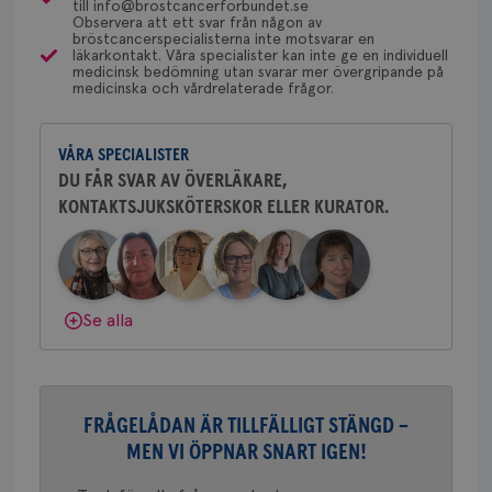
till info@brostcancerforbundet.se
gemenskap och goda råd.
Bli medlem
Observera att ett svar från någon av
Bröstcancerförbundet får du både
Namn
Leverantör
/
Domän
Utgång
Beskriv
bröstcancerspecialisterna inte motsvarar en
gemenskap och goda råd.
Bli medlem
läkarkontakt. Våra specialister kan inte ge en individuell
Dölj svar
c_rid
.brostcancerforbundet.se
1 dag
Denna c
medicinsk bedömning utan svarar mer övergripande på
Namn
Leverantör
/
Domän
Utgån
att mäta
medicinska och vårdrelaterade frågor.
postutsk
Dölj svar
YSC
Sessi
Google LLC
om mott
.youtube.com
länkar i
konverte
VÅRA SPECIALISTER
webbpla
DU FÅR SVAR AV ÖVERLÄKARE,
VISITOR_PRIVACY_METADATA
5
YouTube
_gat_UA-1577937-
.brostcancerforbundet.se
1
Detta är
månad
.youtube.com
KONTAKTSJUKSKÖTERSKOR ELLER KURATOR.
37
minut
cookie s
4 veck
Google A
mönster
innehåll
identite
eller we
sig till.
_gat-ka
Se alla
att beg
som regi
webbpla
trafikvo
_ga
1 år 1
Detta c
Google LLC
FRÅGELÅDAN ÄR TILLFÄLLIGT STÄNGD –
månad
associe
.brostcancerforbundet.se
__Secure-ROLLOUT_TOKEN
.youtube.com
5
Universal
månad
MEN VI ÖPPNAR SNART IGEN!
en vikti
4 veck
Googles
analystj