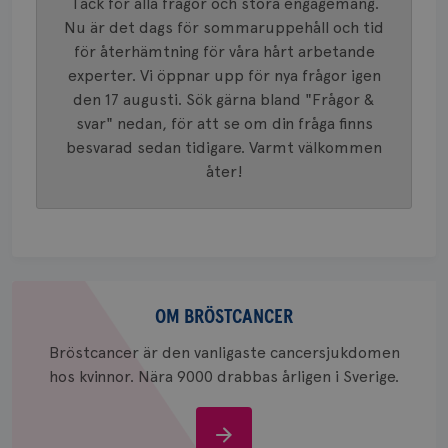
VISITOR_INFO1_LIVE
5
Google LLC
Tack för alla frågor och stora engagemang.
används 
månad
.youtube.com
unika a
Nu är det dags för sommaruppehåll och tid
4 veck
tilldela
för återhämtning för våra hårt arbetande
generer
klientid
experter. Vi öppnar upp för nya frågor igen
i varje 
webbpla
den 17 augusti. Sök gärna bland "Frågor &
att berä
session
svar" nedan, för att se om din fråga finns
för
besvarad sedan tidigare. Varmt välkommen
webbpla
åter!
_ga_W8VXKBRK9Y
.brostcancerforbundet.se
1 år 1
Denna c
månad
Google A
ar_debug
.pinterest.com
1 år
bevara s
_gid
1 dag
Denna co
Google LLC
Google A
.brostcancerforbundet.se
och uppd
värde fö
Om
och anvä
och spår
bröstcancer
OM BRÖSTCANCER
IDE
1 år
Google LLC
Bröstcancer är den vanligaste cancersjukdomen
.doubleclick.net
hos kvinnor. Nära 9000 drabbas årligen i Sverige.
Om