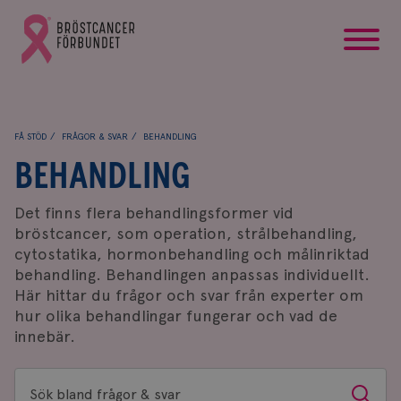
startsida
Gå
till
Bröstcancerförbundets
startsida
FÅ STÖD
FRÅGOR & SVAR
BEHANDLING
BEHANDLING
Det finns flera behandlingsformer vid
bröstcancer, som operation, strålbehandling,
cytostatika, hormonbehandling och målinriktad
behandling. Behandlingen anpassas individuellt.
Här hittar du frågor och svar från experter om
hur olika behandlingar fungerar och vad de
innebär.
Sök
Sök