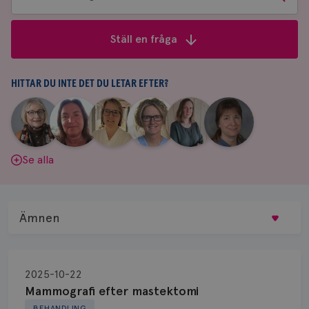
bland
frågor
Ställ en fråga
&
svar
HITTAR DU INTE DET DU LETAR EFTER?
|
|
|
|
|
|
Aina
Anne
Fredrika
Jeanette
Maria
Yvette
Johnsson
Andersson
Killander
Bäcklund
Edegran
Andersson
Se alla
Ämnen
Behandling
2025-10-22
Biopsi
Mammografi efter mastektomi
BEHANDLING