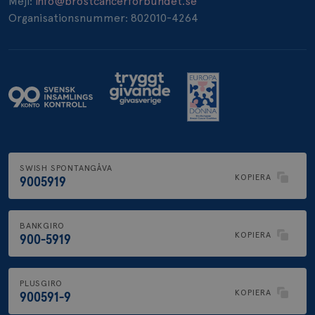
Mejl:
info@brostcancerforbundet.se
Organisationsnummer: 802010-4264
SWISH SPONTANGÅVA
KOPIERA
9005919
BANKGIRO
KOPIERA
900-5919
PLUSGIRO
KOPIERA
900591-9