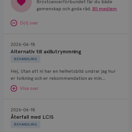
Bröstcancerförbundet får du både
gemenskap och goda råd.
Bli medlem
Dölj svar
Alternativ
till
2026-06-18
axillutrymmning
Alternativ till axillutrymmning
BEHANDLING
Hej, Utan att ni har en helhetsbild undrar jag hur
er tolkning och er rekommendation av min
situation är. Jag har ett vårdteam som överlag
Visa svar
känns bra även om jag ibland har lite av rullande
band känsla, därav frågan om en second opinion.
Återfall
Jag diagnostiserades med 45 mm stort område
med
SVAR:
2026-06-18
minst höger bröst. Corebiopsi visar invasiv NST. ER
LCIS
Återfall med LCIS
Hej! När det gäller primär operation (utan
positiv 99%, PgR 99%, HER2 negativ, Ki67 35%.
BEHANDLING
neoadjuvant onkologisk behandling före) finns det
Tumören är grad 3 och med inslag av kärlväxt.