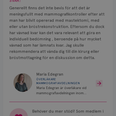
Vätska
SVAR:
Generellt finns det inte bevis för att det är
meningsfullt med mammografikontroller efter att
man har blivit opererad med mastektomi, med
eller utan bröstrekonstruktion. Eftersom du dock
har vävnad kvar kan det vara relevant att göra en
individuell bedömning , beroende på hur mycket
vävnad som har lämnats kvar. Jag skulle
rekommendera att vända dig till din kirurg eller
bröstmottagning för en diskussion om detta.
Maria Edegran
ÖVERLÄKARE
MAMMOGRAFIAVDELNINGEN
Maria Edegran är överläkare vid
mammografiavdelningen inom
NU-sjukvården i Uddevalla.
Behöver du mer stöd? Som medlem i