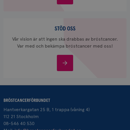
bröstcancer
_gcl_au
3
Google LLC
Stöd
månad
.brostcancerforbundet.se
oss
STÖD OSS
Vår vision är att ingen ska drabbas av bröstcancer.
Var med och bekämpa bröstcancer med oss!
Stöd
_pin_unauth
1 år
Pinterest Inc.
oss
.brostcancerforbundet.se
BRÖSTCANCERFÖRBUNDET
Hantverkargatan 25 B, 1 trappa (våning 4)
112 21 Stockholm
08-546 40 530