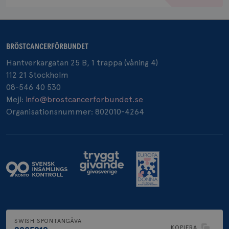
BRÖSTCANCERFÖRBUNDET
_pin_unauth
1 år
Pinterest Inc.
.brostcancerforbundet.se
Hantverkargatan 25 B, 1 trappa (våning 4)
112 21 Stockholm
08-546 40 530
Mejl:
info@brostcancerforbundet.se
Organisationsnummer: 802010-4264
SWISH SPONTANGÅVA
KOPIERA