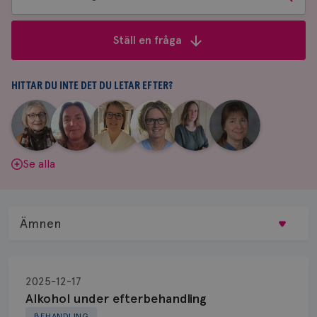
bland
frågor
Ställ en fråga
&
svar
HITTAR DU INTE DET DU LETAR EFTER?
|
|
|
|
|
|
Aina
Anne
Fredrika
Jeanette
Maria
Yvette
Johnsson
Andersson
Killander
Bäcklund
Edegran
Andersson
Se alla
Ämnen
Behandling
2025-12-17
Biopsi
Alkohol under efterbehandling
BEHANDLING