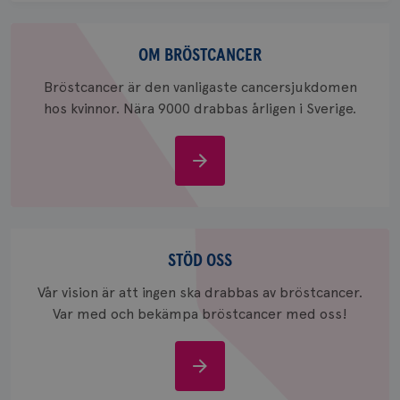
för
webbpla
Om
_ga_W8VXKBRK9Y
.brostcancerforbundet.se
1 år 1
Denna c
bröstcancer
OM BRÖSTCANCER
månad
Google A
ar_debug
.pinterest.com
1 år
bevara s
Bröstcancer är den vanligaste cancersjukdomen
_gid
1 dag
Denna co
Google LLC
hos kvinnor. Nära 9000 drabbas årligen i Sverige.
Google A
.brostcancerforbundet.se
och uppd
värde fö
och anvä
Om
och spår
bröstcancer
IDE
1 år
Google LLC
.doubleclick.net
Stöd
oss
STÖD OSS
Vår vision är att ingen ska drabbas av bröstcancer.
Var med och bekämpa bröstcancer med oss!
_gcl_au
3
Google LLC
månad
.brostcancerforbundet.se
Stöd
oss