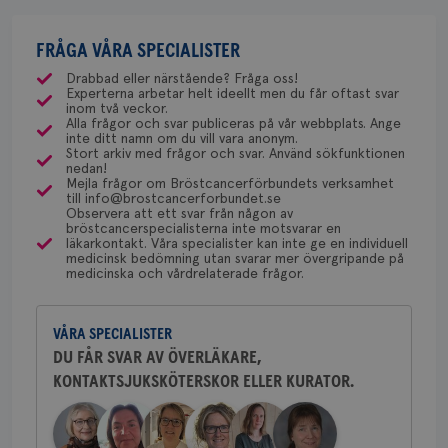
hur och om de kan hjälpa dig.
behandling? Hur är det med återfall beroende på
Behöver du mer stöd? Som medlem i
csrftoken
brostcancerforbundet.se
11
Den
min bröstcancertumör? Finns det annan
Anne Andersson
månader
til
Bröstcancerförbundet får du både
behandling som kan ta vid för att minska risken för
FRÅGA VÅRA SPECIALISTER
ÖVERLÄKARE OCH DIAGNOSANSVARIG
4 veckor
web
Fredrika Killander
för
gemenskap och goda råd.
Bli medlem
Anne Andersson är överläkare i
återfall?
Drabbad eller närstående? Fråga oss!
utf
ÖVERLÄKARE BRÖSTCANCER
onkologi och diagnosansvarig
en 
Experterna arbetar helt ideellt men du får oftast svar
Fredrika Killander är överläkare
för bröstcancer vid Norrlands
typ
inom två veckor.
Dölj svar
på 
vid sektionen för bröstcancer
Alla frågor och svar publiceras på vår webbplats. Ange
Universitetssjukhus i Umeå.
inte ditt namn om du vill vara anonym.
vid Skånes Universitetssjukhus i
CookieScriptConsent
4 veckor
Den
CookieScript
Stort arkiv med frågor och svar. Använd sökfunktionen
Behöver du mer stöd? Som medlem i
Malmö/Lund.
2 dagar
Coo
.brostcancerforbundet.se
nedan!
tjä
Bröstcancerförbundet får du både
Mejla frågor om Bröstcancerförbundets verksamhet
Behöver du mer stöd? Som medlem i
ihå
till info@brostcancerforbundet.se
gemenskap och goda råd.
Bli medlem
bes
Observera att ett svar från någon av
Bröstcancerförbundet får du både
nöd
bröstcancerspecialisterna inte motsvarar en
Scr
Google
gemenskap och goda råd.
Bli medlem
läkarkontakt. Våra specialister kan inte ge en individuell
fun
Dölj svar
Privacy Policy
medicinsk bedömning utan svarar mer övergripande på
medicinska och vårdrelaterade frågor.
Dölj svar
VÅRA SPECIALISTER
Namn
Leverantör
/
Domän
Utgång
Beskriv
DU FÅR SVAR AV ÖVERLÄKARE,
KONTAKTSJUKSKÖTERSKOR ELLER KURATOR.
c_rid
.brostcancerforbundet.se
1 dag
Denna c
Namn
Leverantör
/
Domän
Utgån
att mäta
postutsk
YSC
Sessi
Google LLC
om mott
.youtube.com
länkar i