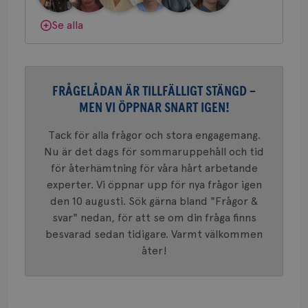
konverte
webbpla
Se alla
VISITOR_PRIVACY_METADATA
5
YouTube
_gat_UA-1577937-
.brostcancerforbundet.se
1
Detta är
månad
.youtube.com
37
minut
cookie s
4 veck
Google A
mönster
innehåll
identite
FRÅGELÅDAN ÄR TILLFÄLLIGT STÄNGD –
eller we
sig till.
MEN VI ÖPPNAR SNART IGEN!
_gat-ka
att beg
som regi
Tack för alla frågor och stora engagemang.
webbpla
trafikvo
Nu är det dags för sommaruppehåll och tid
för återhämtning för våra hårt arbetande
_ga
1 år 1
Detta c
Google LLC
månad
associe
.brostcancerforbundet.se
__Secure-ROLLOUT_TOKEN
.youtube.com
5
experter. Vi öppnar upp för nya frågor igen
Universal
månad
en vikti
den 10 augusti. Sök gärna bland "Frågor &
4 veck
Googles
svar" nedan, för att se om din fråga finns
analystj
VISITOR_INFO1_LIVE
5
Google LLC
används 
månad
.youtube.com
besvarad sedan tidigare. Varmt välkommen
unika a
4 veck
tilldela
åter!
generer
klientid
i varje 
webbpla
att berä
session