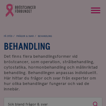
startsida
Gå
till
Bröstcancerförbundets
startsida
FÅ STÖD
FRÅGOR & SVAR
BEHANDLING
BEHANDLING
Det finns flera behandlingsformer vid
bröstcancer, som operation, strålbehandling,
cytostatika, hormonbehandling och målinriktad
behandling. Behandlingen anpassas individuellt.
Här hittar du frågor och svar från experter om
hur olika behandlingar fungerar och vad de
innebär.
Sök
Sök