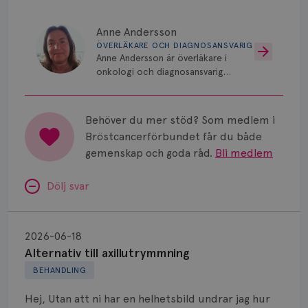
Vätska
Anne Andersson
ÖVERLÄKARE OCH DIAGNOSANSVARIG
Anne Andersson är överläkare i
onkologi och diagnosansvarig
för bröstcancer vid Norrlands
Universitetssjukhus i Umeå.
Behöver du mer stöd? Som medlem i
Bröstcancerförbundet får du både
gemenskap och goda råd.
Bli medlem
Dölj svar
Alternativ
till
2026-06-18
axillutrymmning
Alternativ till axillutrymmning
BEHANDLING
Hej, Utan att ni har en helhetsbild undrar jag hur