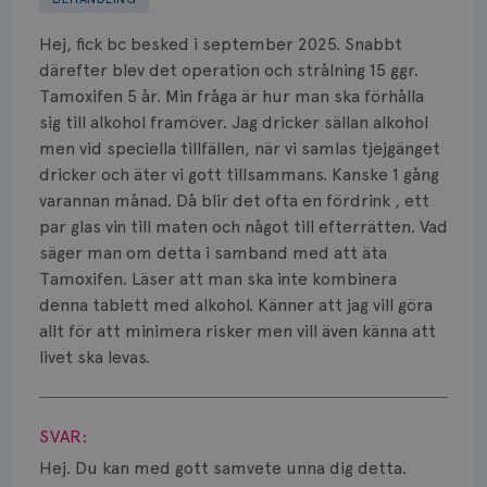
Biverkningar
Hej, fick bc besked i september 2025. Snabbt
Bröstvårta
därefter blev det operation och strålning 15 ggr.
Tamoxifen 5 år. Min fråga är hur man ska förhålla
Knöl
sig till alkohol framöver. Jag dricker sällan alkohol
men vid speciella tillfällen, när vi samlas tjejgänget
Läkemedel
dricker och äter vi gott tillsammans. Kanske 1 gång
Typ av bröstcancer
varannan månad. Då blir det ofta en fördrink , ett
par glas vin till maten och något till efterrätten. Vad
Smärta
säger man om detta i samband med att äta
Tamoxifen. Läser att man ska inte kombinera
Prognos
denna tablett med alkohol. Känner att jag vill göra
allt för att minimera risker men vill även känna att
Risker
livet ska levas.
Spridd bröstcancer
Visa svar
SVAR:
Strålning
Hej. Du kan med gott samvete unna dig detta.