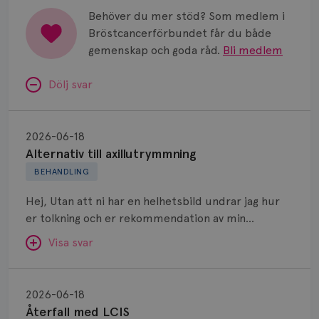
Behöver du mer stöd? Som medlem i
Bröstcancerförbundet får du både
gemenskap och goda råd.
Bli medlem
Dölj svar
Alternativ
till
2026-06-18
axillutrymmning
Alternativ till axillutrymmning
BEHANDLING
Hej, Utan att ni har en helhetsbild undrar jag hur
er tolkning och er rekommendation av min
situation är. Jag har ett vårdteam som överlag
Visa svar
känns bra även om jag ibland har lite av rullande
band känsla, därav frågan om en second opinion.
Återfall
Jag diagnostiserades med 45 mm stort område
med
SVAR:
2026-06-18
minst höger bröst. Corebiopsi visar invasiv NST. ER
LCIS
Återfall med LCIS
Hej! När det gäller primär operation (utan