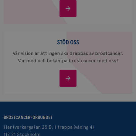
_pin_unauth
Om
1 år
Pinterest Inc.
.brostcancerforbundet.se
bröstcancer
Stöd
oss
STÖD OSS
Vår vision är att ingen ska drabbas av bröstcancer.
Var med och bekämpa bröstcancer med oss!
Stöd
oss
BRÖSTCANCERFÖRBUNDET
Hantverkargatan 25 B, 1 trappa (våning 4)
112 21 Stockholm