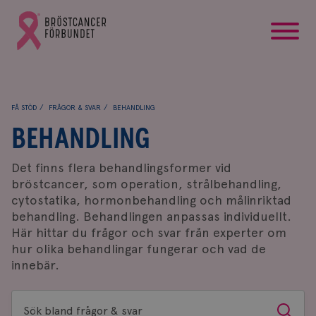
startsida
Gå
till
Bröstcancerförbundets
startsida
FÅ STÖD
FRÅGOR & SVAR
BEHANDLING
BEHANDLING
Det finns flera behandlingsformer vid
bröstcancer, som operation, strålbehandling,
cytostatika, hormonbehandling och målinriktad
behandling. Behandlingen anpassas individuellt.
Här hittar du frågor och svar från experter om
hur olika behandlingar fungerar och vad de
innebär.
Sök
Sök