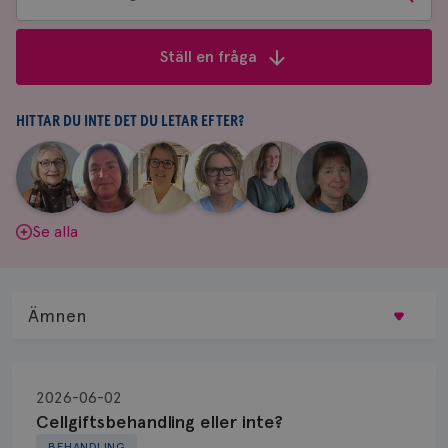
bland
frågor
Ställ en fråga
&
svar
HITTAR DU INTE DET DU LETAR EFTER?
|
|
|
|
|
|
Aina
Anne
Fredrika
Jeanette
Maria
Yvette
Johnsson
Andersson
Killander
Bäcklund
Edegran
Andersson
Se alla
Ämnen
Behandling
2026-06-02
Biopsi
Cellgiftsbehandling eller inte?
BEHANDLING