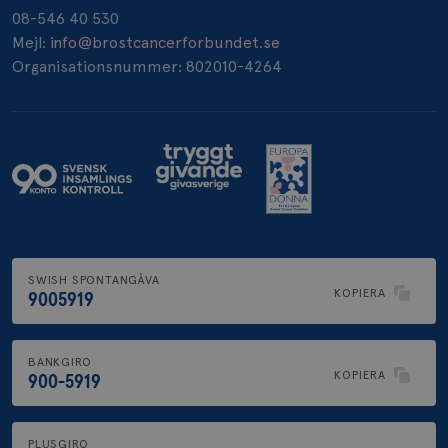
08-546 40 530
Mejl:
info@brostcancerforbundet.se
Organisationsnummer: 802010-4264
SWISH SPONTANGÅVA
KOPIERA
9005919
BANKGIRO
KOPIERA
900-5919
PLUSGIRO