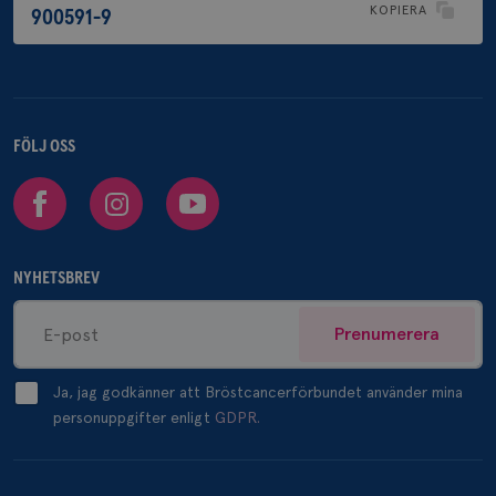
KOPIERA
900591-9
FÖLJ OSS
Facebook
Instagram
Youtube
NYHETSBREV
Prenumerera
Ja, jag godkänner att Bröstcancerförbundet använder mina
personuppgifter enligt
GDPR.