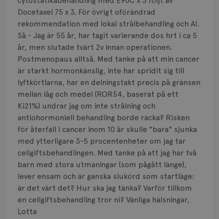
Vätska
cytostatikabehandling med E90C x 3 följt av
Docetaxel 75 x 3. För övrigt oförändrad
rekommendation med lokal strålbehandling och AI.
Så - Jag är 55 år, har tagit varierande dos hrt i ca 5
år, men slutade tvärt 2v innan operationen.
Postmenopaus alltså. Med tanke på att min cancer
är starkt hormonkänslig, inte har spridit sig till
lyftkörtlarna, har en delningstakt precis på gränsen
mellan låg och medel (ROR54, baserat på ett
Ki21%) undrar jag om inte strålning och
antiohormoniell behandling borde räcka? Risken
för återfall i cancer inom 10 år skulle "bara" sjunka
med ytterligare 3-5 procentenheter om jag tar
cellgiftsbehandlingen. Med tanke på att jag har två
barn med stora utmaningar (som pågått länge),
lever ensam och är ganska slukörd som startläge:
är det värt det? Hur ska jag tänka? Varför tillkom
en cellgiftsbehandling tror ni? Vänliga hälsningar,
Lotta