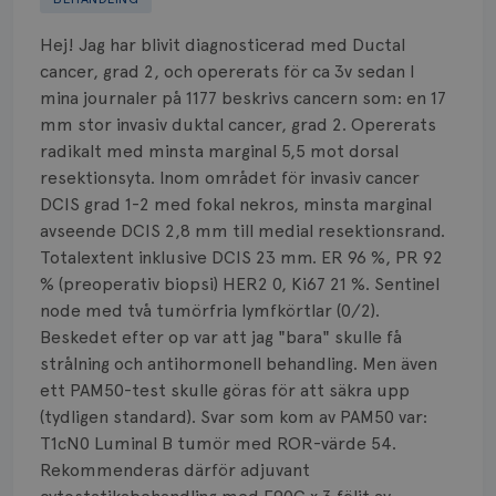
Biverkningar
Hej! Jag har blivit diagnosticerad med Ductal
Bröstvårta
cancer, grad 2, och opererats för ca 3v sedan I
mina journaler på 1177 beskrivs cancern som: en 17
Knöl
mm stor invasiv duktal cancer, grad 2. Opererats
radikalt med minsta marginal 5,5 mot dorsal
Läkemedel
resektionsyta. Inom området för invasiv cancer
Typ av bröstcancer
DCIS grad 1-2 med fokal nekros, minsta marginal
avseende DCIS 2,8 mm till medial resektionsrand.
Smärta
Totalextent inklusive DCIS 23 mm. ER 96 %, PR 92
% (preoperativ biopsi) HER2 0, Ki67 21 %. Sentinel
Prognos
node med två tumörfria lymfkörtlar (0/2).
Beskedet efter op var att jag "bara" skulle få
Risker
strålning och antihormonell behandling. Men även
ett PAM50-test skulle göras för att säkra upp
Spridd bröstcancer
(tydligen standard). Svar som kom av PAM50 var:
T1cN0 Luminal B tumör med ROR-värde 54.
Strålning
Rekommenderas därför adjuvant