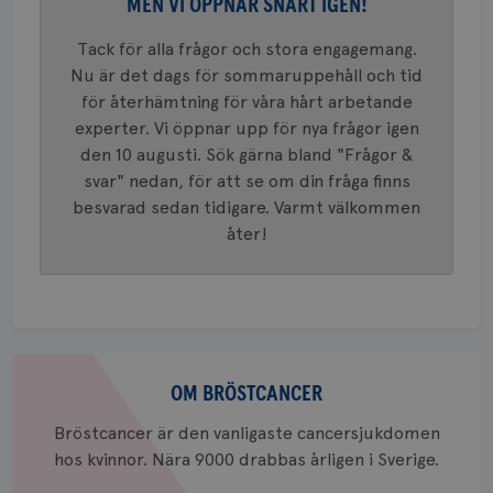
MEN VI ÖPPNAR SNART IGEN!
bevara s
_gid
1 dag
Denna co
Google LLC
Tack för alla frågor och stora engagemang.
Google A
.brostcancerforbundet.se
och uppd
Nu är det dags för sommaruppehåll och tid
värde fö
och anvä
för återhämtning för våra hårt arbetande
och spår
experter. Vi öppnar upp för nya frågor igen
IDE
1 år
Google LLC
den 10 augusti. Sök gärna bland "Frågor &
.doubleclick.net
svar" nedan, för att se om din fråga finns
besvarad sedan tidigare. Varmt välkommen
åter!
_gcl_au
3
Google LLC
månad
.brostcancerforbundet.se
Om
bröstcancer
OM BRÖSTCANCER
Bröstcancer är den vanligaste cancersjukdomen
hos kvinnor. Nära 9000 drabbas årligen i Sverige.