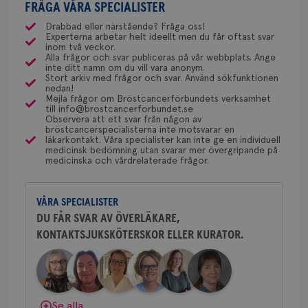
Bröstcancerförbundet får du både
fun
behandling som kan ta vid för att minska risken för
FRÅGA VÅRA SPECIALISTER
ÖVERLÄKARE OCH DIAGNOSANSVARIG
Privacy Policy
Fredrika Killander
gemenskap och goda råd.
Bli medlem
Anne Andersson är överläkare i
återfall?
Drabbad eller närstående? Fråga oss!
ÖVERLÄKARE BRÖSTCANCER
onkologi och diagnosansvarig
Experterna arbetar helt ideellt men du får oftast svar
Fredrika Killander är överläkare
för bröstcancer vid Norrlands
inom två veckor.
Dölj svar
vid sektionen för bröstcancer
Alla frågor och svar publiceras på vår webbplats. Ange
Universitetssjukhus i Umeå.
inte ditt namn om du vill vara anonym.
vid Skånes Universitetssjukhus i
Namn
Leverantör
/
Domän
Utgång
Beskriv
Stort arkiv med frågor och svar. Använd sökfunktionen
Behöver du mer stöd? Som medlem i
Malmö/Lund.
nedan!
Bröstcancerförbundet får du både
c_rid
.brostcancerforbundet.se
1 dag
Denna c
Mejla frågor om Bröstcancerförbundets verksamhet
Namn
Leverantör
/
Domän
Utgån
Behöver du mer stöd? Som medlem i
att mäta
till info@brostcancerforbundet.se
gemenskap och goda råd.
Bli medlem
postutsk
YSC
Sessi
Observera att ett svar från någon av
Google LLC
Bröstcancerförbundet får du både
om mott
.youtube.com
bröstcancerspecialisterna inte motsvarar en
länkar i
gemenskap och goda råd.
Bli medlem
läkarkontakt. Våra specialister kan inte ge en individuell
konverte
Dölj svar
medicinsk bedömning utan svarar mer övergripande på
webbpla
medicinska och vårdrelaterade frågor.
VISITOR_PRIVACY_METADATA
5
YouTube
Dölj svar
_gat_UA-1577937-
.brostcancerforbundet.se
1
Detta är
månad
.youtube.com
37
minut
cookie s
4 veck
Google A
VÅRA SPECIALISTER
mönster
innehåll
DU FÅR SVAR AV ÖVERLÄKARE,
identite
eller we
KONTAKTSJUKSKÖTERSKOR ELLER KURATOR.
sig till.
_gat-ka
att beg
som regi
webbpla
trafikvo
Se alla