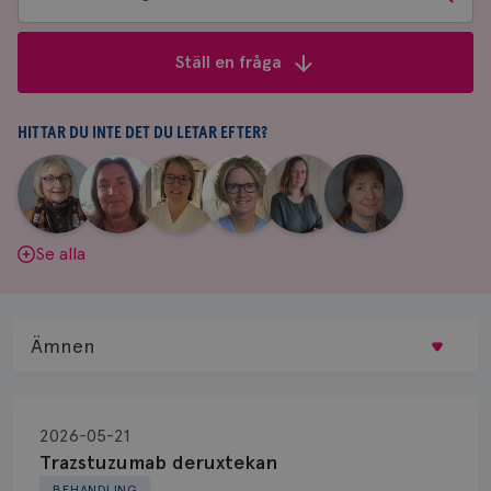
bland
frågor
Ställ en fråga
&
svar
HITTAR DU INTE DET DU LETAR EFTER?
|
|
|
|
|
|
Aina
Anne
Fredrika
Jeanette
Maria
Yvette
Johnsson
Andersson
Killander
Bäcklund
Edegran
Andersson
Se alla
Ämnen
Behandling
2026-05-21
Biopsi
Trazstuzumab deruxtekan
BEHANDLING