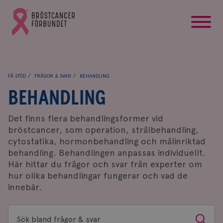
startsida
Gå
till
Bröstcancerförbundets
startsida
FÅ STÖD
FRÅGOR & SVAR
BEHANDLING
BEHANDLING
Det finns flera behandlingsformer vid
bröstcancer, som operation, strålbehandling,
cytostatika, hormonbehandling och målinriktad
behandling. Behandlingen anpassas individuellt.
Här hittar du frågor och svar från experter om
hur olika behandlingar fungerar och vad de
innebär.
Sök
Sök