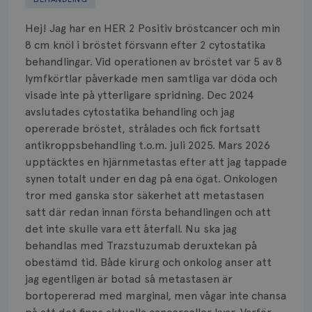
Biverkningar
Hej! Jag har en HER 2 Positiv bröstcancer och min
Bröstvårta
8 cm knöl i bröstet försvann efter 2 cytostatika
behandlingar. Vid operationen av bröstet var 5 av 8
Knöl
lymfkörtlar påverkade men samtliga var döda och
visade inte på ytterligare spridning. Dec 2024
Läkemedel
avslutades cytostatika behandling och jag
Typ av bröstcancer
opererade bröstet, strålades och fick fortsatt
antikroppsbehandling t.o.m. juli 2025. Mars 2026
Smärta
upptäcktes en hjärnmetastas efter att jag tappade
synen totalt under en dag på ena ögat. Onkologen
Prognos
tror med ganska stor säkerhet att metastasen
satt där redan innan första behandlingen och att
Risker
det inte skulle vara ett återfall. Nu ska jag
behandlas med Trazstuzumab deruxtekan på
Spridd bröstcancer
obestämd tid. Både kirurg och onkolog anser att
jag egentligen är botad så metastasen är
Strålning
bortopererad med marginal, men vågar inte chansa