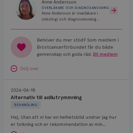
Anne Andersson
ÖVERLÄKARE OCH DIAGNOSANSVARIG
Anne Andersson är överläkare i
onkologi och diagnosansvarig
för bröstcancer vid Norrlands
Universitetssjukhus i Umeå.
Behöver du mer stöd? Som medlem i
Bröstcancerförbundet får du både
gemenskap och goda råd.
Bli medlem
Dölj svar
Alternativ
till
2026-06-18
axillutrymmning
Alternativ till axillutrymmning
BEHANDLING
Hej, Utan att ni har en helhetsbild undrar jag hur
er tolkning och er rekommendation av min
situation är. Jag har ett vårdteam som överlag