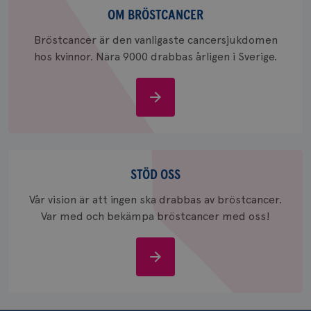
bröstcancer
OM BRÖSTCANCER
Bröstcancer är den vanligaste cancersjukdomen
hos kvinnor. Nära 9000 drabbas årligen i Sverige.
_gcl_au
3
Om
Google LLC
månad
.brostcancerforbundet.se
bröstcancer
Stöd
oss
STÖD OSS
Vår vision är att ingen ska drabbas av bröstcancer.
_pin_unauth
1 år
Pinterest Inc.
Var med och bekämpa bröstcancer med oss!
.brostcancerforbundet.se
Stöd
oss