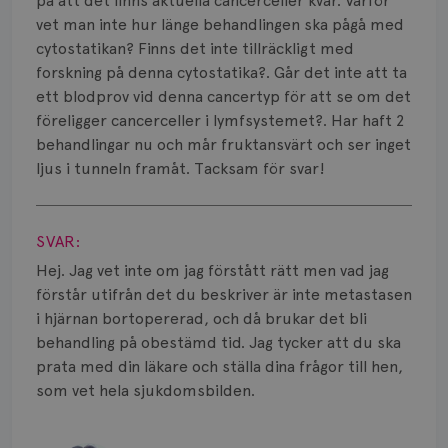
Vätska
på att det finns aktuella cancerceller kvar. Varför
vet man inte hur länge behandlingen ska pågå med
cytostatikan? Finns det inte tillräckligt med
forskning på denna cytostatika?. Går det inte att ta
ett blodprov vid denna cancertyp för att se om det
föreligger cancerceller i lymfsystemet?. Har haft 2
behandlingar nu och mår fruktansvärt och ser inget
ljus i tunneln framåt. Tacksam för svar!
Visa svar
SVAR:
Hej. Jag vet inte om jag förstått rätt men vad jag
förstår utifrån det du beskriver är inte metastasen
i hjärnan bortopererad, och då brukar det bli
behandling på obestämd tid. Jag tycker att du ska
prata med din läkare och ställa dina frågor till hen,
som vet hela sjukdomsbilden.