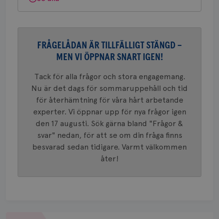
_ga
1 år 1
Detta c
Google LLC
månad
associe
.brostcancerforbundet.se
__Secure-ROLLOUT_TOKEN
.youtube.com
5
Universal
månad
en vikti
4 veck
Googles
analystj
VISITOR_INFO1_LIVE
5
Google LLC
används 
FRÅGELÅDAN ÄR TILLFÄLLIGT STÄNGD –
månad
.youtube.com
unika a
4 veck
tilldela
MEN VI ÖPPNAR SNART IGEN!
generer
klientid
Tack för alla frågor och stora engagemang.
i varje 
webbpla
Nu är det dags för sommaruppehåll och tid
att berä
session
för återhämtning för våra hårt arbetande
för
webbpla
experter. Vi öppnar upp för nya frågor igen
den 17 augusti. Sök gärna bland "Frågor &
_ga_W8VXKBRK9Y
.brostcancerforbundet.se
1 år 1
Denna c
månad
Google A
ar_debug
.pinterest.com
1 år
svar" nedan, för att se om din fråga finns
bevara s
besvarad sedan tidigare. Varmt välkommen
_gid
1 dag
Denna co
Google LLC
åter!
Google A
.brostcancerforbundet.se
och uppd
värde fö
och anvä
och spår
IDE
1 år
Google LLC
.doubleclick.net
Om