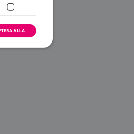
PTERA ALLA
bbplatsen kan inte
ändare.
n är utformad för
av
m-tjänsten för att
 cookie. Det är
banner fungerar