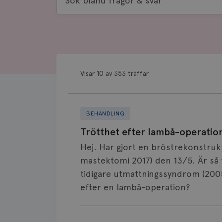
bland
frågor
&
svar
Visar 10 av 353 träffar
BEHANDLING
Trötthet efter lambå-operatio
Hej. Har gjort en bröstrekonstruk
mastektomi 2017) den 13/5. Är så 
tidigare utmattningssyndrom (2005 
efter en lambå-operation?
Visa svar