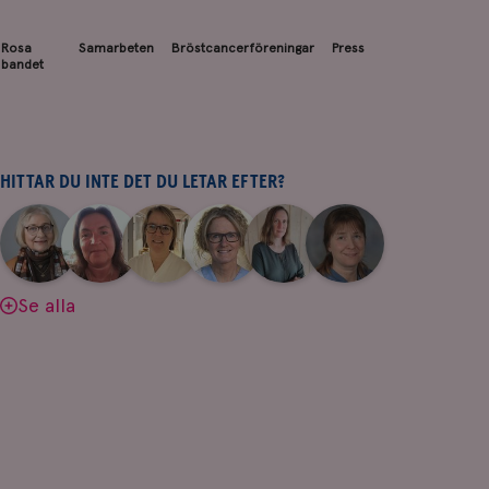
Rosa
Samarbeten
Bröstcancerföreningar
Press
bandet
HITTAR DU INTE DET DU LETAR EFTER?
|
|
|
|
|
|
Aina
Anne
Fredrika
Jeanette
Maria
Yvette
Johnsson
Andersson
Killander
Bäcklund
Edegran
Andersson
Se alla