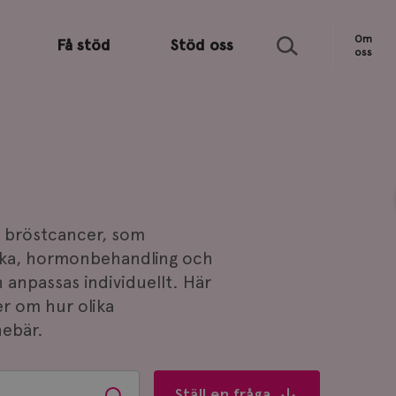
Sök
Om
Få stöd
Stöd oss
oss
d bröstcancer, som
tika, hormonbehandling och
 anpassas individuellt. Här
er om hur olika
nebär.
Ställ en fråga