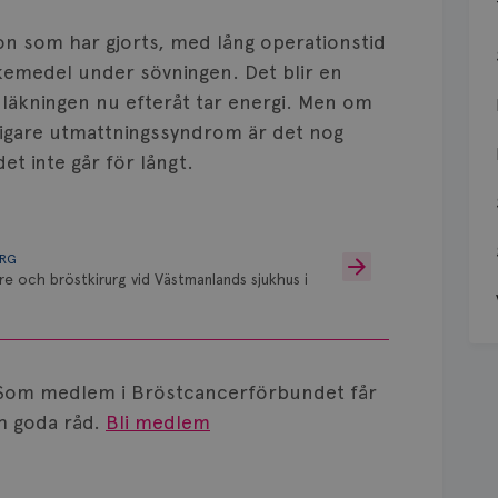
ion som har gjorts, med lång operationstid
äkemedel under sövningen. Det blir en
läkningen nu efteråt tar energi. Men om
igare utmattningssyndrom är det nog
et inte går för långt.
URG
re och bröstkirurg vid Västmanlands sjukhus i
Som medlem i Bröstcancerförbundet får
 goda råd.
Bli medlem