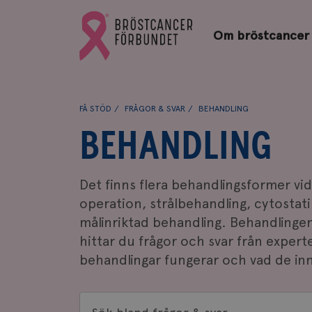
Bröstcancerförbundets
Gå
startsida
Om bröstcancer
till
Bröstcancerförbundets
startsida
FÅ STÖD
FRÅGOR & SVAR
BEHANDLING
BEHANDLING
Det finns flera behandlingsformer vi
operation, strålbehandling, cytosta
målinriktad behandling. Behandlingen
hittar du frågor och svar från expert
behandlingar fungerar och vad de in
Sök