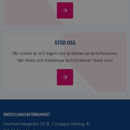
bevara s
Om
_gid
1 dag
Denna co
Google LLC
Google A
.brostcancerforbundet.se
bröstcancer
och uppd
värde fö
och anvä
och spår
Stöd
IDE
1 år
Google LLC
oss
STÖD OSS
.doubleclick.net
Vår vision är att ingen ska drabbas av bröstcancer.
Var med och bekämpa bröstcancer med oss!
Stöd
oss
_gcl_au
3
Google LLC
månad
.brostcancerforbundet.se
BRÖSTCANCERFÖRBUNDET
Hantverkargatan 25 B, 1 trappa (våning 4)