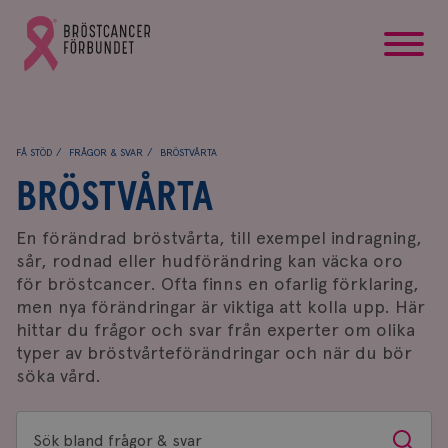
startsida
Gå
till
Bröstcancerförbundets
startsida
FÅ STÖD
FRÅGOR & SVAR
BRÖSTVÅRTA
BRÖSTVÅRTA
En förändrad bröstvårta, till exempel indragning,
sår, rodnad eller hudförändring kan väcka oro
för bröstcancer. Ofta finns en ofarlig förklaring,
men nya förändringar är viktiga att kolla upp. Här
hittar du frågor och svar från experter om olika
typer av bröstvårteförändringar och när du bör
söka vård.
Sök
Sök