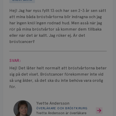
Biverkningar
Hej! Jag har nyss fyllt 13 och har sen 2-3 år sen sätt
Bröstvårta
att mina båda bröstvårtorna blir indragna och jag
har ingen knöl ingen rodnad hud. Men asså när jag
Knöl
rör på mina bröstvårtor så kommer dem tillbaka
eller när det är kallt. Jag röker ej. Är det
Läkemedel
bröstcancer?
Typ av bröstcancer
Visa svar
Smärta
SVAR:
Hej! Det låter helt normalt att bröstvårtorna beter
Prognos
sig på det viset. Bröstcancer förekommer inte vid
så ung ålder, så det ska du inte behöva vara orolig
Risker
för.
Spridd bröstcancer
Yvette Andersson
Strålning
ÖVERLÄKARE OCH BRÖSTKIRURG
Yvette Andersson är överläkare