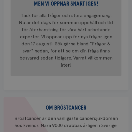
Google A
MEN VI ÖPPNAR SNART IGEN!
mönster
innehåll
identite
Tack för alla frågor och stora engagemang.
eller we
Nu är det dags för sommaruppehåll och tid
sig till.
_gat-ka
för återhämtning för våra hårt arbetande
att beg
som regi
experter. Vi öppnar upp för nya frågor igen
webbpla
trafikvo
den 17 augusti. Sök gärna bland "Frågor &
svar" nedan, för att se om din fråga finns
_ga
1 år 1
Detta c
Google LLC
månad
associe
.brostcancerforbundet.se
__Secure-ROLLOUT_TOKEN
.youtube.com
5
besvarad sedan tidigare. Varmt välkommen
Universal
månad
en vikti
åter!
4 veck
Googles
analystj
VISITOR_INFO1_LIVE
5
Google LLC
används 
månad
.youtube.com
unika a
4 veck
tilldela
generer
klientid
i varje 
Om
webbpla
att berä
bröstcancer
OM BRÖSTCANCER
session
för
webbpla
Bröstcancer är den vanligaste cancersjukdomen
hos kvinnor. Nära 9000 drabbas årligen i Sverige.
_ga_W8VXKBRK9Y
.brostcancerforbundet.se
1 år 1
Denna c
månad
Google A
ar_debug
.pinterest.com
1 år