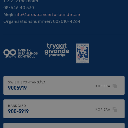
112 21 Stockholm
08-546 40 530
_pin_unauth
1 år
Pinterest Inc.
.brostcancerforbundet.se
Mejl:
info@brostcancerforbundet.se
Organisationsnummer: 802010-4264
SWISH SPONTANGÅVA
KOPIERA
9005919
BANKGIRO
KOPIERA
900-5919