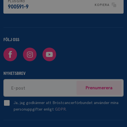
PLUSGIRO
KOPIERA
900591-9
FÖLJ OSS
Facebook
Instagram
Youtube
NYHETSBREV
Prenumerera
Ja, jag godkänner att Bröstcancerförbundet använder mina
personuppgifter enligt
GDPR.