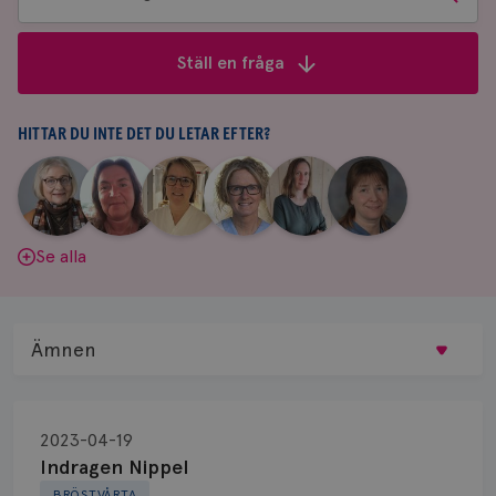
bland
frågor
Ställ en fråga
&
svar
HITTAR DU INTE DET DU LETAR EFTER?
|
|
|
|
|
|
Aina
Anne
Fredrika
Jeanette
Maria
Yvette
Johnsson
Andersson
Killander
Bäcklund
Edegran
Andersson
Se alla
Ämnen
Behandling
2023-04-19
Biopsi
Indragen Nippel
BRÖSTVÅRTA