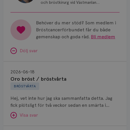
Vätska
och bröstkirurg vid Västmanlands
sjukhus i Västerås.
Behöver du mer stöd? Som medlem i
Bröstcancerförbundet får du både
gemenskap och goda råd.
Bli medlem
Dölj svar
Oro
bröst
2026-06-18
/
Oro bröst / bröstvårta
bröstvårta
BRÖSTVÅRTA
Hej, vet inte hur jag ska sammanfatta detta. Jag
fick plötsligt för två veckor sedan en smärta i
vänster bröst som jag inte känt tidigare. Smärtan
Visa svar
strålade från bröst till armhålan och ibland ut i
armen. Kände antingen på sidan av brösten men
Bröstvårtan!