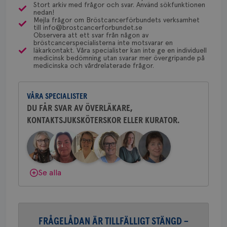
och bröstkirurg vid Västmanlands
utf
Stort arkiv med frågor och svar. Använd sökfunktionen
en 
sjukhus i Västerås.
nedan!
typ
Mejla frågor om Bröstcancerförbundets verksamhet
på 
till info@brostcancerforbundet.se
Observera att ett svar från någon av
Behöver du mer stöd? Som medlem i
CookieScriptConsent
4 veckor
Den
CookieScript
bröstcancerspecialisterna inte motsvarar en
2 dagar
Coo
.brostcancerforbundet.se
Bröstcancerförbundet får du både
läkarkontakt. Våra specialister kan inte ge en individuell
tjä
medicinsk bedömning utan svarar mer övergripande på
gemenskap och goda råd.
Bli medlem
ihå
medicinska och vårdrelaterade frågor.
bes
nöd
Scr
Google
Dölj svar
fun
Privacy Policy
VÅRA SPECIALISTER
DU FÅR SVAR AV ÖVERLÄKARE,
KONTAKTSJUKSKÖTERSKOR ELLER KURATOR.
Namn
Leverantör
/
Domän
Utgång
Beskriv
c_rid
.brostcancerforbundet.se
1 dag
Denna c
Namn
Leverantör
/
Domän
Utgån
att mäta
Se alla
postutsk
YSC
Sessi
Google LLC
om mott
.youtube.com
länkar i
konverte
webbpla
VISITOR_PRIVACY_METADATA
5
YouTube
_gat_UA-1577937-
.brostcancerforbundet.se
1
Detta är
månad
.youtube.com
FRÅGELÅDAN ÄR TILLFÄLLIGT STÄNGD –
37
minut
cookie s
4 veck