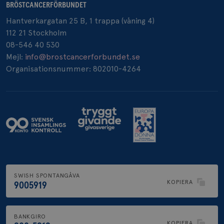
BRÖSTCANCERFÖRBUNDET
Hantverkargatan 25 B, 1 trappa (våning 4)
_pin_unauth
1 år
Pinterest Inc.
112 21 Stockholm
.brostcancerforbundet.se
08-546 40 530
Mejl:
info@brostcancerforbundet.se
Organisationsnummer: 802010-4264
SWISH SPONTANGÅVA
KOPIERA
9005919
BANKGIRO
KOPIERA