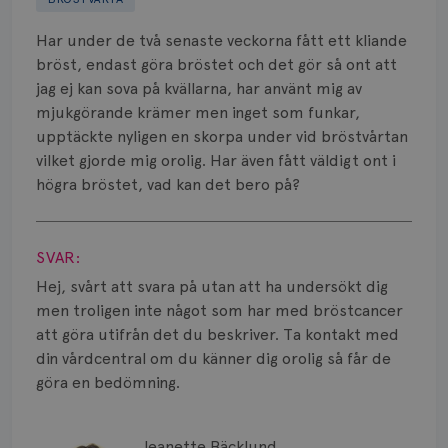
Biverkningar
Har under de två senaste veckorna fått ett kliande
Bröstvårta
bröst, endast göra bröstet och det gör så ont att
jag ej kan sova på kvällarna, har använt mig av
Knöl
mjukgörande krämer men inget som funkar,
upptäckte nyligen en skorpa under vid bröstvårtan
Läkemedel
vilket gjorde mig orolig. Har även fått väldigt ont i
Typ av bröstcancer
högra bröstet, vad kan det bero på?
Visa svar
Smärta
SVAR:
Prognos
Hej, svårt att svara på utan att ha undersökt dig
men troligen inte något som har med bröstcancer
Risker
att göra utifrån det du beskriver. Ta kontakt med
din vårdcentral om du känner dig orolig så får de
Spridd bröstcancer
göra en bedömning.
Strålning
Jeanette Bäcklund