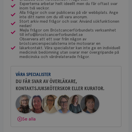
gemenskap och goda råd.
Bli medlem
Yvette Andersson
4 veckor
web
Experterna arbetar helt ideellt men du får oftast svar
för
inom två veckor.
ÖVERLÄKARE OCH BRÖSTKIRURG
utf
Alla frågor och svar publiceras på vår webbplats. Ange
Yvette Andersson är överläkare
Dölj svar
en 
inte ditt namn om du vill vara anonym.
och bröstkirurg vid Västmanlands
typ
Stort arkiv med frågor och svar. Använd sökfunktionen
på 
sjukhus i Västerås.
nedan!
Mejla frågor om Bröstcancerförbundets verksamhet
CookieScriptConsent
4 veckor
Den
CookieScript
till info@brostcancerforbundet.se
2 dagar
Coo
.brostcancerforbundet.se
Observera att ett svar från någon av
Behöver du mer stöd? Som medlem i
tjä
bröstcancerspecialisterna inte motsvarar en
ihå
Bröstcancerförbundet får du både
läkarkontakt. Våra specialister kan inte ge en individuell
bes
medicinsk bedömning utan svarar mer övergripande på
nöd
gemenskap och goda råd.
Bli medlem
medicinska och vårdrelaterade frågor.
Scr
Google
fun
Privacy Policy
Dölj svar
VÅRA SPECIALISTER
DU FÅR SVAR AV ÖVERLÄKARE,
KONTAKTSJUKSKÖTERSKOR ELLER KURATOR.
Namn
Leverantör
/
Domän
Utgång
Beskriv
c_rid
.brostcancerforbundet.se
1 dag
Denna c
Namn
Leverantör
/
Domän
Utgån
att mäta
postutsk
YSC
Sessi
Google LLC
om mott
.youtube.com
länkar i
Se alla
konverte
webbpla
VISITOR_PRIVACY_METADATA
5
YouTube