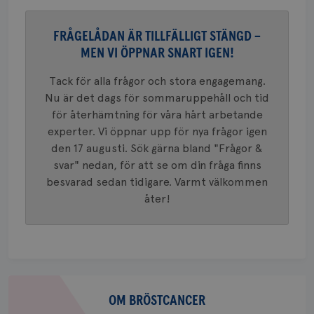
_gat_UA-1577937-
.brostcancerforbundet.se
1
Detta är
månad
.youtube.com
37
minut
cookie s
4 veck
Google A
FRÅGELÅDAN ÄR TILLFÄLLIGT STÄNGD –
mönster
innehåll
MEN VI ÖPPNAR SNART IGEN!
identite
eller we
sig till.
Tack för alla frågor och stora engagemang.
_gat-ka
att beg
Nu är det dags för sommaruppehåll och tid
som regi
för återhämtning för våra hårt arbetande
webbpla
trafikvo
experter. Vi öppnar upp för nya frågor igen
_ga
1 år 1
Detta c
Google LLC
den 17 augusti. Sök gärna bland "Frågor &
månad
associe
.brostcancerforbundet.se
__Secure-ROLLOUT_TOKEN
.youtube.com
5
Universal
svar" nedan, för att se om din fråga finns
månad
en vikti
4 veck
besvarad sedan tidigare. Varmt välkommen
Googles
analystj
VISITOR_INFO1_LIVE
5
Google LLC
åter!
används 
månad
.youtube.com
unika a
4 veck
tilldela
generer
klientid
i varje 
webbpla
att berä
session
Om
för
bröstcancer
OM BRÖSTCANCER
webbpla