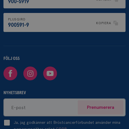
900-5919
PLUSGIRO
KOPIERA
900591-9
FÖLJ OSS
Facebook
Instagram
Youtube
NYHETSBREV
Prenumerera
Ja, jag godkänner att Bröstcancerförbundet använder mina