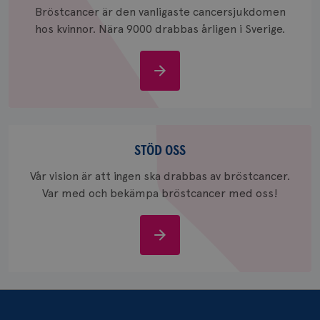
_ga_W8VXKBRK9Y
.brostcancerforbundet.se
1 år 1
Denna c
Bröstcancer är den vanligaste cancersjukdomen
månad
Google A
ar_debug
.pinterest.com
1 år
bevara s
hos kvinnor. Nära 9000 drabbas årligen i Sverige.
_gid
1 dag
Denna co
Google LLC
Google A
.brostcancerforbundet.se
och uppd
Om
värde fö
bröstcancer
och anvä
och spår
IDE
1 år
Google LLC
Stöd
.doubleclick.net
oss
STÖD OSS
Vår vision är att ingen ska drabbas av bröstcancer.
Var med och bekämpa bröstcancer med oss!
Stöd
_gcl_au
3
Google LLC
oss
månad
.brostcancerforbundet.se