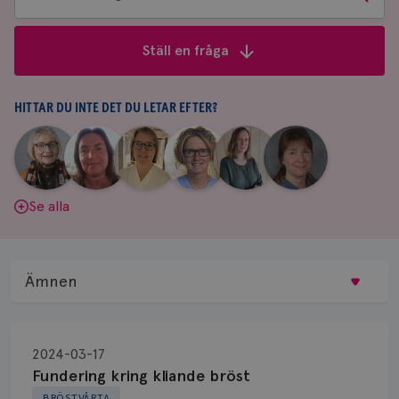
bland
frågor
Ställ en fråga
&
svar
HITTAR DU INTE DET DU LETAR EFTER?
|
|
|
|
|
|
Aina
Anne
Fredrika
Jeanette
Maria
Yvette
Johnsson
Andersson
Killander
Bäcklund
Edegran
Andersson
Se alla
Ämnen
Behandling
2024-03-17
Biopsi
Fundering kring kliande bröst
BRÖSTVÅRTA