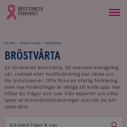
startsida
Gå
till
Bröstcancerförbundets
startsida
FÅ STÖD
FRÅGOR & SVAR
BRÖSTVÅRTA
BRÖSTVÅRTA
En förändrad bröstvårta, till exempel indragning,
sår, rodnad eller hudförändring kan väcka oro
för bröstcancer. Ofta finns en ofarlig förklaring,
men nya förändringar är viktiga att kolla upp. Här
hittar du frågor och svar från experter om olika
typer av bröstvårteförändringar och när du bör
söka vård.
Sök
Sök