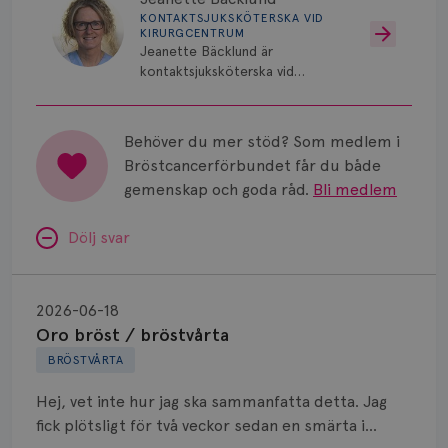
Vätska
KONTAKTSJUKSKÖTERSKA VID
KIRURGCENTRUM
Jeanette Bäcklund är
kontaktsjuksköterska vid
Kirurgcentrum, Norrlands
Universitetssjukhus i Umeå.
Behöver du mer stöd? Som medlem i
Bröstcancerförbundet får du både
gemenskap och goda råd.
Bli medlem
Dölj svar
Oro
bröst
2026-06-18
/
Oro bröst / bröstvårta
bröstvårta
BRÖSTVÅRTA
Hej, vet inte hur jag ska sammanfatta detta. Jag
fick plötsligt för två veckor sedan en smärta i