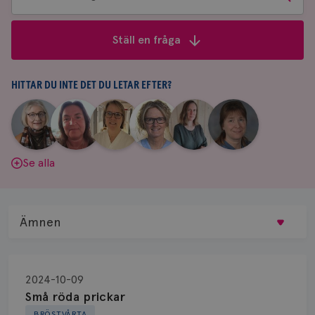
bland
frågor
Ställ en fråga
&
svar
HITTAR DU INTE DET DU LETAR EFTER?
|
|
|
|
|
|
Aina
Anne
Fredrika
Jeanette
Maria
Yvette
Johnsson
Andersson
Killander
Bäcklund
Edegran
Andersson
Se alla
Ämnen
Behandling
2024-10-09
Biopsi
Små röda prickar
BRÖSTVÅRTA