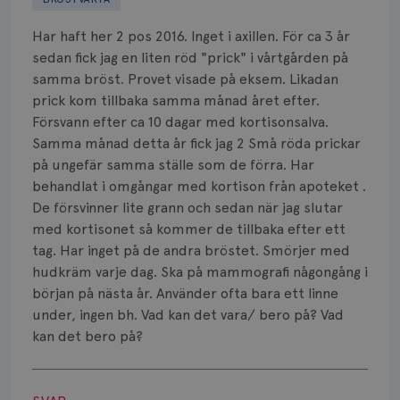
Biverkningar
Har haft her 2 pos 2016. Inget i axillen. För ca 3 år
Bröstvårta
sedan fick jag en liten röd "prick" i vårtgården på
samma bröst. Provet visade på eksem. Likadan
Knöl
prick kom tillbaka samma månad året efter.
Försvann efter ca 10 dagar med kortisonsalva.
Läkemedel
Samma månad detta år fick jag 2 Små röda prickar
Typ av bröstcancer
på ungefär samma ställe som de förra. Har
behandlat i omgångar med kortison från apoteket .
Smärta
De försvinner lite grann och sedan när jag slutar
med kortisonet så kommer de tillbaka efter ett
Prognos
tag. Har inget på de andra bröstet. Smörjer med
hudkräm varje dag. Ska på mammografi någongång i
Risker
början på nästa år. Använder ofta bara ett linne
under, ingen bh. Vad kan det vara/ bero på? Vad
Spridd bröstcancer
kan det bero på?
Strålning
Visa svar