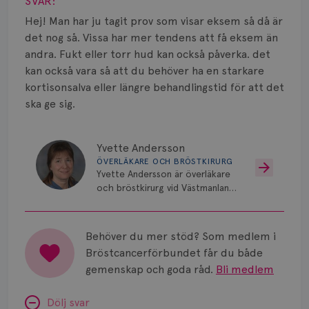
Vätska
SVAR:
Hej! Man har ju tagit prov som visar eksem så då är
det nog så. Vissa har mer tendens att få eksem än
andra. Fukt eller torr hud kan också påverka. det
kan också vara så att du behöver ha en starkare
kortisonsalva eller längre behandlingstid för att det
ska ge sig.
Yvette Andersson
ÖVERLÄKARE OCH BRÖSTKIRURG
Yvette Andersson är överläkare
och bröstkirurg vid Västmanlands
sjukhus i Västerås.
Behöver du mer stöd? Som medlem i
Bröstcancerförbundet får du både
gemenskap och goda råd.
Bli medlem
Dölj svar