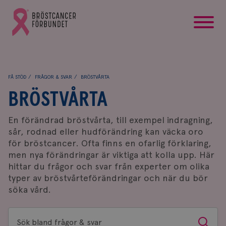
startsida
Gå
till
Bröstcancerförbundets
startsida
FÅ STÖD
FRÅGOR & SVAR
BRÖSTVÅRTA
BRÖSTVÅRTA
En förändrad bröstvårta, till exempel indragning,
sår, rodnad eller hudförändring kan väcka oro
för bröstcancer. Ofta finns en ofarlig förklaring,
men nya förändringar är viktiga att kolla upp. Här
hittar du frågor och svar från experter om olika
typer av bröstvårteförändringar och när du bör
söka vård.
Sök
Sök