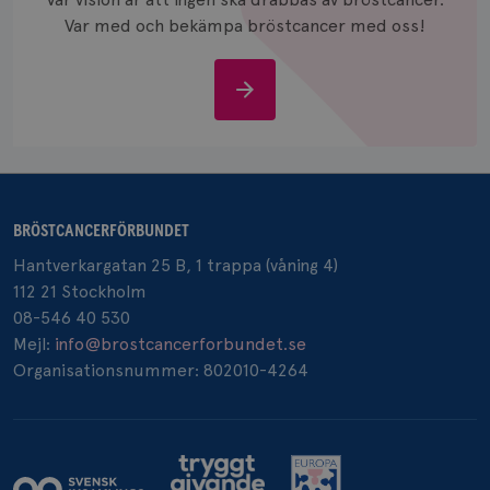
månad
.brostcancerforbundet.se
Var med och bekämpa bröstcancer med oss!
Stöd
oss
_pin_unauth
1 år
Pinterest Inc.
.brostcancerforbundet.se
BRÖSTCANCERFÖRBUNDET
Hantverkargatan 25 B, 1 trappa (våning 4)
112 21 Stockholm
08-546 40 530
Mejl:
info@brostcancerforbundet.se
Organisationsnummer: 802010-4264