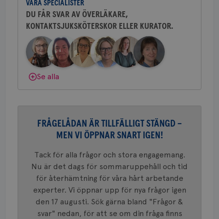
VÅRA SPECIALISTER
att mäta
postutsk
YSC
Sessi
DU FÅR SVAR AV ÖVERLÄKARE,
Google LLC
om mott
.youtube.com
länkar i
KONTAKTSJUKSKÖTERSKOR ELLER KURATOR.
konverte
webbpla
VISITOR_PRIVACY_METADATA
5
YouTube
_gat_UA-1577937-
.brostcancerforbundet.se
1
Detta är
månad
.youtube.com
37
minut
cookie s
4 veck
Google A
mönster
Se alla
innehåll
identite
eller we
sig till.
_gat-ka
att beg
som regi
FRÅGELÅDAN ÄR TILLFÄLLIGT STÄNGD –
webbpla
MEN VI ÖPPNAR SNART IGEN!
trafikvo
_ga
1 år 1
Detta c
Google LLC
Tack för alla frågor och stora engagemang.
månad
associe
.brostcancerforbundet.se
__Secure-ROLLOUT_TOKEN
.youtube.com
5
Universal
månad
Nu är det dags för sommaruppehåll och tid
en vikti
4 veck
Googles
för återhämtning för våra hårt arbetande
analystj
VISITOR_INFO1_LIVE
5
Google LLC
experter. Vi öppnar upp för nya frågor igen
används 
månad
.youtube.com
unika a
4 veck
den 17 augusti. Sök gärna bland "Frågor &
tilldela
generer
svar" nedan, för att se om din fråga finns
klientid