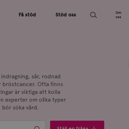
Sök
Om
Få stöd
Stöd oss
oss
 indragning, sår, rodnad
r bröstcancer. Ofta finns
ngar är viktiga att kolla
ån experter om olika typer
 bör söka vård.
Ställ en fråga