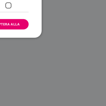
PTERA ALLA
bbplatsen kan inte
ändare.
n är utformad för
av
m-tjänsten för att
 cookie. Det är
banner fungerar