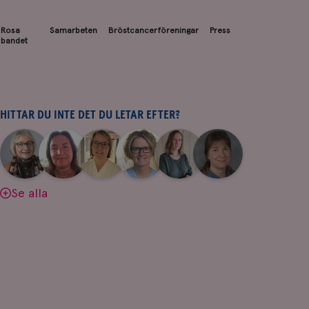
Rosa
Samarbeten
Bröstcancerföreningar
Press
bandet
HITTAR DU INTE DET DU LETAR EFTER?
|
|
|
|
|
|
Aina
Anne
Fredrika
Jeanette
Maria
Yvette
Johnsson
Andersson
Killander
Bäcklund
Edegran
Andersson
Se alla