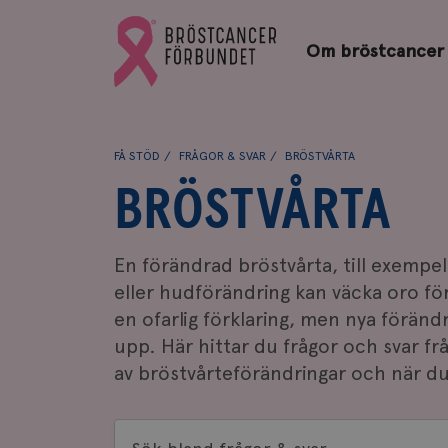
Bröstcancerförbundets
Gå
startsida
Om bröstcancer
till
Bröstcancerförbundets
startsida
FÅ STÖD
FRÅGOR & SVAR
BRÖSTVÅRTA
BRÖSTVÅRTA
En förändrad bröstvårta, till exempel
eller hudförändring kan väcka oro fö
en ofarlig förklaring, men nya förändri
upp. Här hittar du frågor och svar fr
av bröstvårteförändringar och när du
Sök