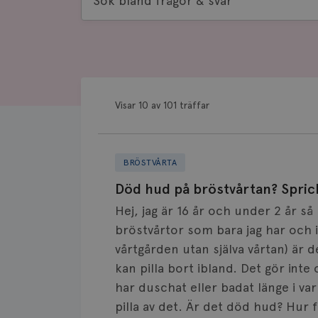
bland
frågor
&
svar
Visar 10 av 101 träffar
BRÖSTVÅRTA
Död hud på bröstvårtan? Sprick
Hej, jag är 16 år och under 2 år s
bröstvårtor som bara jag har och i
vårtgården utan själva vårtan) är 
kan pilla bort ibland. Det gör inte 
har duschat eller badat länge i var
pilla av det. Är det död hud? Hur f