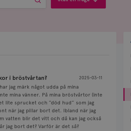
Sök
or i bröstvårtan?
2025-03-11
å har jag märk något udda på mina
nte mina vänner. På mina bröstvårtor (inte
det lite sprucket och ”död hud” som jag
ont när jag pillar bort det. Ibland när jag
m vatten blir det vitt och då kan jag också
år jag bort det? Varför är det så?