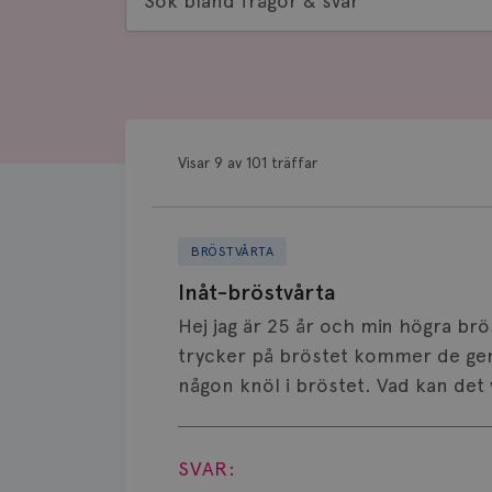
bland
frågor
&
svar
Visar 9 av 101 träffar
BRÖSTVÅRTA
Inåt-bröstvårta
Hej jag är 25 år och min högra brö
trycker på bröstet kommer de gen
någon knöl i bröstet. Vad kan det 
Visa svar
SVAR: