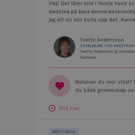
Hej! Det låter inte i första hand s
bedöma på bara denna beskrivnin
jag att du bör kolla upp det. Kans
Yvette Andersson
ÖVERLÄKARE OCH BRÖSTKIR
Yvette Andersson är överläka
Västerås.
Behöver du mer stöd? 
du både gemenskap och
Dölj svar
Oro
bröst
BRÖSTVÅRTA