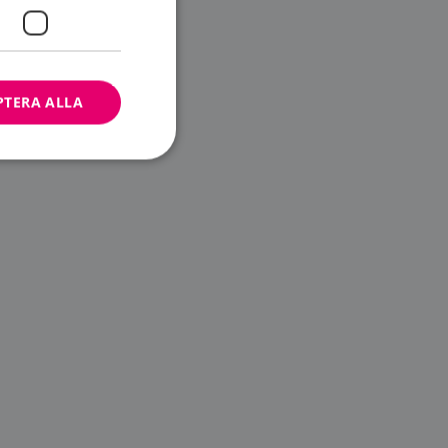
PTERA ALLA
bbplatsen kan inte
ändare.
n är utformad för
av
m-tjänsten för att
 cookie. Det är
banner fungerar