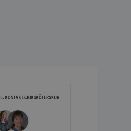
lick och utför
ren använder
am som
n han besökte
lick och utför
ren använder
am som
n han besökte
ifierar och känner
tad reklam.
RE, KONTAKTSJUKSKÖTERSKOR