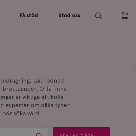
Sök
Om
Få stöd
Stöd oss
oss
 indragning, sår, rodnad
r bröstcancer. Ofta finns
ngar är viktiga att kolla
ån experter om olika typer
 bör söka vård.
Ställ en fråga