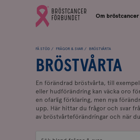
Bröstcancerförbundets
Gå
startsida
Om bröstcancer
till
Bröstcancerförbundets
startsida
FÅ STÖD
FRÅGOR & SVAR
BRÖSTVÅRTA
BRÖSTVÅRTA
En förändrad bröstvårta, till exempel
eller hudförändring kan väcka oro fö
en ofarlig förklaring, men nya förändri
upp. Här hittar du frågor och svar fr
av bröstvårteförändringar och när du
Sök