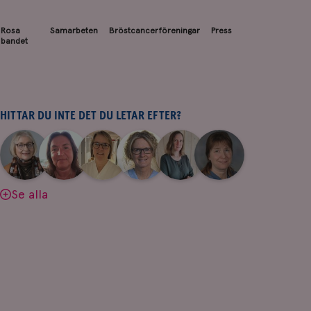
Rosa
Samarbeten
Bröstcancerföreningar
Press
bandet
HITTAR DU INTE DET DU LETAR EFTER?
|
|
|
|
|
|
Aina
Anne
Fredrika
Jeanette
Maria
Yvette
Johnsson
Andersson
Killander
Bäcklund
Edegran
Andersson
Se alla