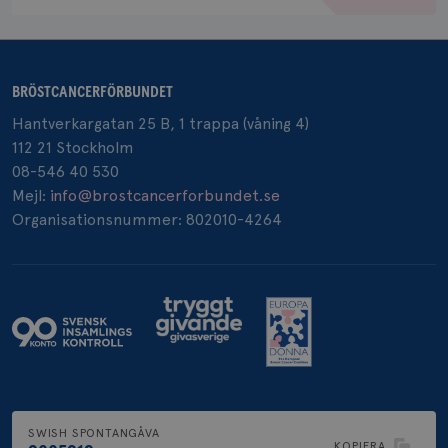
BRÖSTCANCERFÖRBUNDET
_pin_unauth
1 år
Pinterest Inc.
.brostcancerforbundet.se
Hantverkargatan 25 B, 1 trappa (våning 4)
112 21 Stockholm
08-546 40 530
Mejl:
info@brostcancerforbundet.se
Organisationsnummer: 802010-4264
SWISH SPONTANGÅVA
KOPIERA