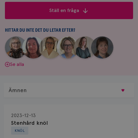
frågor
Ställ en fråga
&
svar
HITTAR DU INTE DET DU LETAR EFTER?
|
|
|
|
|
|
Aina
Anne
Fredrika
Jeanette
Maria
Yvette
Johnsson
Andersson
Killander
Bäcklund
Edegran
Andersson
Se alla
Ämnen
Behandling
2023-12-13
Biopsi
Stenhård knöl
KNÖL
Biverkningar