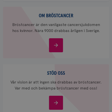
för
webbpla
Om
_ga_W8VXKBRK9Y
.brostcancerforbundet.se
1 år 1
Denna c
bröstcancer
OM BRÖSTCANCER
månad
Google A
ar_debug
.pinterest.com
1 år
bevara s
Bröstcancer är den vanligaste cancersjukdomen
_gid
1 dag
Denna co
Google LLC
hos kvinnor. Nära 9000 drabbas årligen i Sverige.
Google A
.brostcancerforbundet.se
och uppd
värde fö
och anvä
Om
och spår
bröstcancer
IDE
1 år
Google LLC
.doubleclick.net
Stöd
oss
STÖD OSS
Vår vision är att ingen ska drabbas av bröstcancer.
Var med och bekämpa bröstcancer med oss!
_gcl_au
3
Google LLC
månad
.brostcancerforbundet.se
Stöd
oss