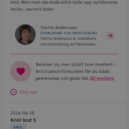
knöl. Men man ska ändå alltid kolla upp nytillkomna
knölar, oavsett ålder.
Yvette Andersson
ÖVERLÄKARE OCH BRÖSTKIRURG
Yvette Andersson är överläkare
och bröstkirurg vid Västmanlands
sjukhus i Västerås.
Behöver du mer stöd? Som medlem i
Bröstcancerförbundet får du både
gemenskap och goda råd.
Bli medlem
Dölj svar
Knöl
kod
2026-06-18
5
Knöl kod 5
KNÖL