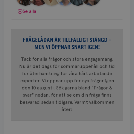
Behöver du mer stöd? Som medlem i
konverte
webbpla
Bröstcancerförbundet får du både
Se alla
VISITOR_PRIVACY_METADATA
5
YouTube
gemenskap och goda råd.
Bli medlem
_gat_UA-1577937-
.brostcancerforbundet.se
1
Detta är
månad
.youtube.com
37
minut
cookie s
4 veck
Google A
mönster
Dölj svar
innehåll
identite
FRÅGELÅDAN ÄR TILLFÄLLIGT STÄNGD –
eller we
sig till.
MEN VI ÖPPNAR SNART IGEN!
_gat-ka
att beg
som regi
Tack för alla frågor och stora engagemang.
webbpla
trafikvo
Nu är det dags för sommaruppehåll och tid
för återhämtning för våra hårt arbetande
_ga
1 år 1
Detta c
Google LLC
månad
associe
.brostcancerforbundet.se
__Secure-ROLLOUT_TOKEN
.youtube.com
5
experter. Vi öppnar upp för nya frågor igen
Universal
månad
en vikti
den 10 augusti. Sök gärna bland "Frågor &
4 veck
Googles
svar" nedan, för att se om din fråga finns
analystj
VISITOR_INFO1_LIVE
5
Google LLC
används 
månad
.youtube.com
besvarad sedan tidigare. Varmt välkommen
unika a
4 veck
tilldela
åter!
generer
klientid
i varje 
webbpla
att berä
session