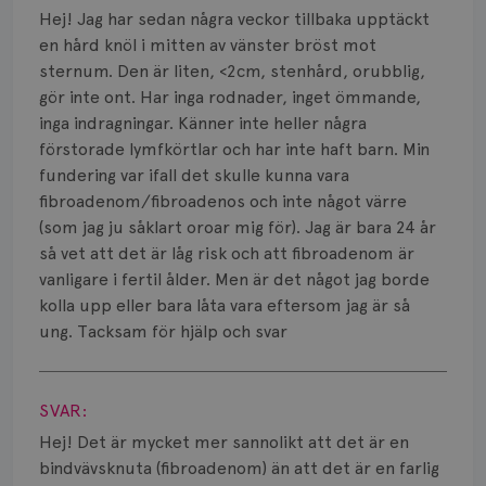
Hej! Jag har sedan några veckor tillbaka upptäckt
Bröstvårta
en hård knöl i mitten av vänster bröst mot
sternum. Den är liten, <2cm, stenhård, orubblig,
Knöl
gör inte ont. Har inga rodnader, inget ömmande,
inga indragningar. Känner inte heller några
Läkemedel
förstorade lymfkörtlar och har inte haft barn. Min
Typ av bröstcancer
fundering var ifall det skulle kunna vara
fibroadenom/fibroadenos och inte något värre
Smärta
(som jag ju såklart oroar mig för). Jag är bara 24 år
så vet att det är låg risk och att fibroadenom är
Prognos
vanligare i fertil ålder. Men är det något jag borde
kolla upp eller bara låta vara eftersom jag är så
Risker
ung. Tacksam för hjälp och svar
Spridd bröstcancer
Visa svar
SVAR:
Strålning
Hej! Det är mycket mer sannolikt att det är en
Vätska
bindvävsknuta (fibroadenom) än att det är en farlig