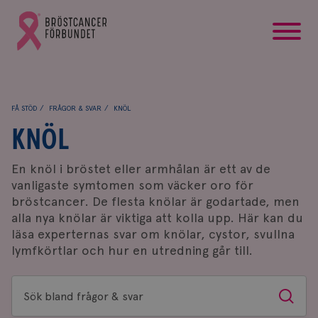
startsida
Gå
till
Bröstcancerförbundets
startsida
FÅ STÖD
FRÅGOR & SVAR
KNÖL
KNÖL
En knöl i bröstet eller armhålan är ett av de
vanligaste symtomen som väcker oro för
bröstcancer. De flesta knölar är godartade, men
alla nya knölar är viktiga att kolla upp. Här kan du
läsa experternas svar om knölar, cystor, svullna
lymfkörtlar och hur en utredning går till.
Sök
Sök
bland