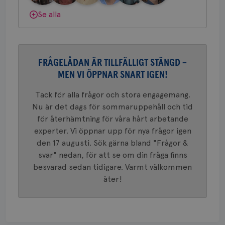
konverte
Bröstcancerförbundet får du både
webbpla
Se alla
VISITOR_PRIVACY_METADATA
5
YouTube
gemenskap och goda råd.
Bli medlem
_gat_UA-1577937-
.brostcancerforbundet.se
1
Detta är
månad
.youtube.com
37
minut
cookie s
4 veck
Google A
Dölj svar
mönster
innehåll
identite
FRÅGELÅDAN ÄR TILLFÄLLIGT STÄNGD –
eller we
sig till.
MEN VI ÖPPNAR SNART IGEN!
_gat-ka
att beg
som regi
Tack för alla frågor och stora engagemang.
webbpla
Nu är det dags för sommaruppehåll och tid
trafikvo
för återhämtning för våra hårt arbetande
_ga
1 år 1
Detta c
Google LLC
månad
associe
.brostcancerforbundet.se
experter. Vi öppnar upp för nya frågor igen
__Secure-ROLLOUT_TOKEN
.youtube.com
5
Universal
månad
den 17 augusti. Sök gärna bland "Frågor &
en vikti
4 veck
Googles
svar" nedan, för att se om din fråga finns
analystj
VISITOR_INFO1_LIVE
5
Google LLC
används 
besvarad sedan tidigare. Varmt välkommen
månad
.youtube.com
unika a
4 veck
tilldela
åter!
generer
klientid
i varje 
webbpla
att berä
session