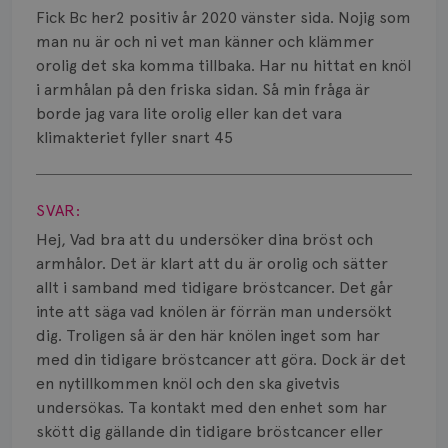
Fick Bc her2 positiv år 2020 vänster sida. Nojig som
Bröstvårta
man nu är och ni vet man känner och klämmer
orolig det ska komma tillbaka. Har nu hittat en knöl
Knöl
i armhålan på den friska sidan. Så min fråga är
borde jag vara lite orolig eller kan det vara
Läkemedel
klimakteriet fyller snart 45
Typ av bröstcancer
Visa svar
Smärta
SVAR:
Hej, Vad bra att du undersöker dina bröst och
Prognos
armhålor. Det är klart att du är orolig och sätter
allt i samband med tidigare bröstcancer. Det går
Risker
inte att säga vad knölen är förrän man undersökt
dig. Troligen så är den här knölen inget som har
Spridd bröstcancer
med din tidigare bröstcancer att göra. Dock är det
Strålning
en nytillkommen knöl och den ska givetvis
undersökas. Ta kontakt med den enhet som har
Vätska
skött dig gällande din tidigare bröstcancer eller