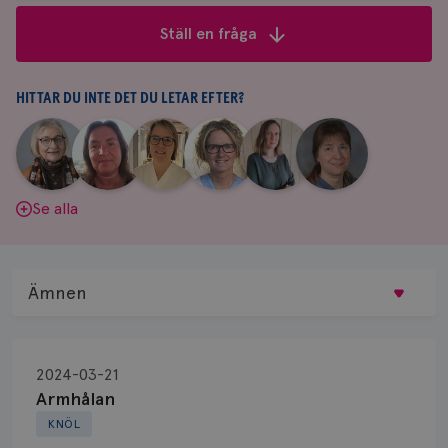
frågor
Ställ en fråga
&
svar
HITTAR DU INTE DET DU LETAR EFTER?
|
|
|
|
|
|
Aina
Anne
Fredrika
Jeanette
Maria
Yvette
Johnsson
Andersson
Killander
Bäcklund
Edegran
Andersson
Se alla
Ämnen
Behandling
2024-03-21
Biopsi
Armhålan
KNÖL
Biverkningar