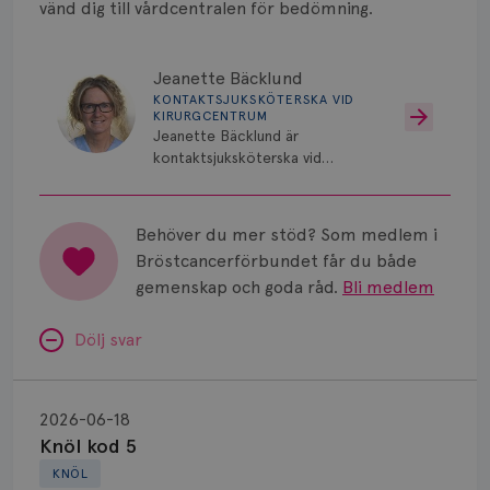
vänd dig till vårdcentralen för bedömning.
Jeanette Bäcklund
KONTAKTSJUKSKÖTERSKA VID
KIRURGCENTRUM
Jeanette Bäcklund är
kontaktsjuksköterska vid
Kirurgcentrum, Norrlands
Universitetssjukhus i Umeå.
Behöver du mer stöd? Som medlem i
Bröstcancerförbundet får du både
gemenskap och goda råd.
Bli medlem
Dölj svar
Knöl
kod
2026-06-18
5
Knöl kod 5
KNÖL