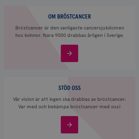
för
webbpla
Om
_ga_W8VXKBRK9Y
.brostcancerforbundet.se
1 år 1
Denna c
bröstcancer
OM BRÖSTCANCER
månad
Google A
ar_debug
.pinterest.com
1 år
bevara s
Bröstcancer är den vanligaste cancersjukdomen
_gid
1 dag
Denna co
Google LLC
hos kvinnor. Nära 9000 drabbas årligen i Sverige.
Google A
.brostcancerforbundet.se
och uppd
värde fö
och anvä
Om
och spår
bröstcancer
IDE
1 år
Google LLC
.doubleclick.net
Stöd
oss
STÖD OSS
Vår vision är att ingen ska drabbas av bröstcancer.
Var med och bekämpa bröstcancer med oss!
_gcl_au
3
Google LLC
månad
.brostcancerforbundet.se
Stöd
oss