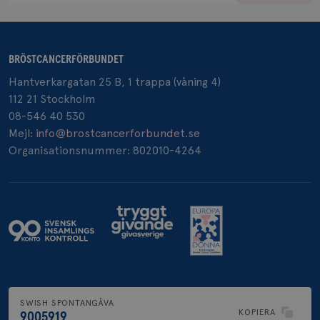
BRÖSTCANCERFÖRBUNDET
_pin_unauth
1 år
Pinterest Inc.
.brostcancerforbundet.se
Hantverkargatan 25 B, 1 trappa (våning 4)
112 21 Stockholm
08-546 40 530
Mejl:
info@brostcancerforbundet.se
Organisationsnummer: 802010-4264
SWISH SPONTANGÅVA
KOPIERA
9005919