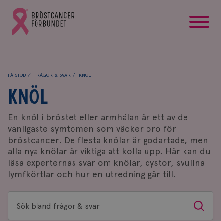
startsida
Gå
till
Bröstcancerförbundets
startsida
FÅ STÖD
FRÅGOR & SVAR
KNÖL
KNÖL
En knöl i bröstet eller armhålan är ett av de
vanligaste symtomen som väcker oro för
bröstcancer. De flesta knölar är godartade, men
alla nya knölar är viktiga att kolla upp. Här kan du
läsa experternas svar om knölar, cystor, svullna
lymfkörtlar och hur en utredning går till.
Sök
Sök
bland