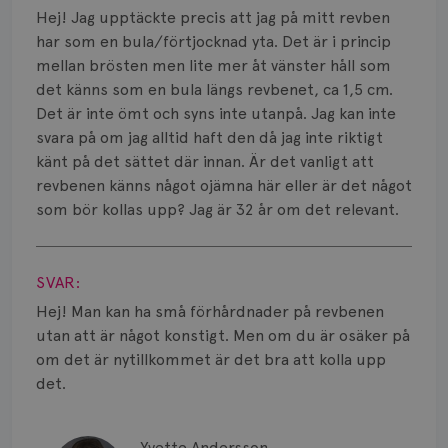
Hej! Jag upptäckte precis att jag på mitt revben
Bröstvårta
har som en bula/förtjocknad yta. Det är i princip
mellan brösten men lite mer åt vänster håll som
Knöl
det känns som en bula längs revbenet, ca 1,5 cm.
Det är inte ömt och syns inte utanpå. Jag kan inte
Läkemedel
svara på om jag alltid haft den då jag inte riktigt
Typ av bröstcancer
känt på det sättet där innan. Är det vanligt att
revbenen känns något ojämna här eller är det något
Smärta
som bör kollas upp? Jag är 32 år om det relevant.
Visa svar
Prognos
SVAR:
Risker
Hej! Man kan ha små förhårdnader på revbenen
utan att är något konstigt. Men om du är osäker på
Spridd bröstcancer
om det är nytillkommet är det bra att kolla upp
Strålning
det.
Vätska
Yvette Andersson