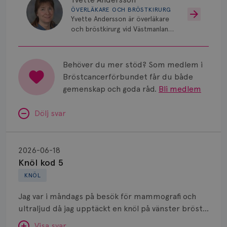
ÖVERLÄKARE OCH BRÖSTKIRURG
Yvette Andersson är överläkare
och bröstkirurg vid Västmanlands
sjukhus i Västerås.
Behöver du mer stöd? Som medlem i
Bröstcancerförbundet får du både
gemenskap och goda råd.
Bli medlem
Dölj svar
Knöl
kod
2026-06-18
5
Knöl kod 5
KNÖL
Jag var i måndags på besök för mammografi och
ultraljud då jag upptäckt en knöl på vänster bröst.
Innan dess får jag träffa en läkare som känner
Visa svar