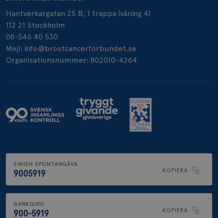
Hantverkargatan 25 B, 1 trappa (våning 4)
112 21 Stockholm
_pin_unauth
1 år
Pinterest Inc.
.brostcancerforbundet.se
08-546 40 530
Mejl:
info@brostcancerforbundet.se
Organisationsnummer: 802010-4264
SWISH SPONTANGÅVA
KOPIERA
9005919
BANKGIRO
KOPIERA
900-5919