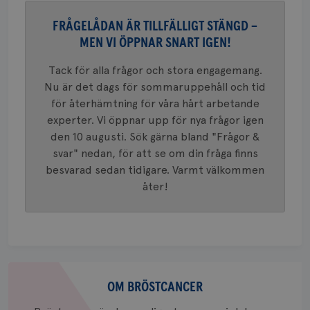
Dölj svar
_gat_UA-1577937-
.brostcancerforbundet.se
1
Detta är
månad
.youtube.com
37
minut
cookie s
4 veck
Google A
FRÅGELÅDAN ÄR TILLFÄLLIGT STÄNGD –
mönster
innehåll
MEN VI ÖPPNAR SNART IGEN!
identite
eller we
sig till.
Tack för alla frågor och stora engagemang.
_gat-ka
Nu är det dags för sommaruppehåll och tid
att beg
som regi
för återhämtning för våra hårt arbetande
webbpla
trafikvo
experter. Vi öppnar upp för nya frågor igen
den 10 augusti. Sök gärna bland "Frågor &
_ga
1 år 1
Detta c
Google LLC
månad
associe
.brostcancerforbundet.se
__Secure-ROLLOUT_TOKEN
.youtube.com
5
svar" nedan, för att se om din fråga finns
Universal
månad
en vikti
besvarad sedan tidigare. Varmt välkommen
4 veck
Googles
åter!
analystj
VISITOR_INFO1_LIVE
5
Google LLC
används 
månad
.youtube.com
unika a
4 veck
tilldela
generer
klientid
i varje 
webbpla
att berä
Om
session
för
bröstcancer
OM BRÖSTCANCER
webbpla