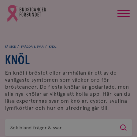
startsida
Gå
till
Bröstcancerförbundets
startsida
FÅ STÖD
FRÅGOR & SVAR
KNÖL
KNÖL
En knöl i bröstet eller armhålan är ett av de
vanligaste symtomen som väcker oro för
bröstcancer. De flesta knölar är godartade, men
alla nya knölar är viktiga att kolla upp. Här kan du
läsa experternas svar om knölar, cystor, svullna
lymfkörtlar och hur en utredning går till.
Sök
Sök
bland