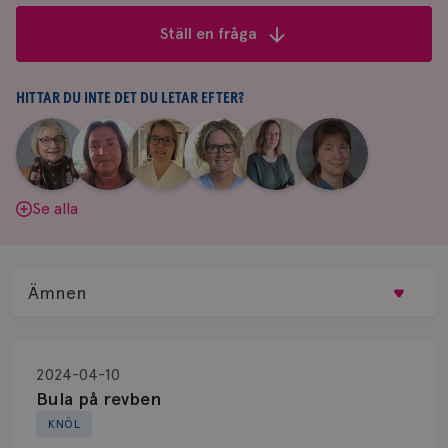
frågor
Ställ en fråga
&
svar
HITTAR DU INTE DET DU LETAR EFTER?
|
|
|
|
|
|
Aina
Anne
Fredrika
Jeanette
Maria
Yvette
Johnsson
Andersson
Killander
Bäcklund
Edegran
Andersson
Se alla
Ämnen
Behandling
2024-04-10
Biopsi
Bula på revben
KNÖL
Biverkningar