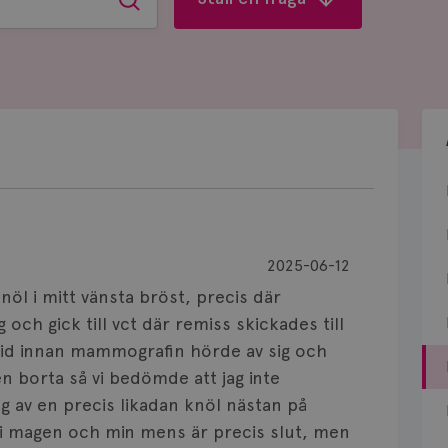
Sök
2025-06-12
knöl i mitt vänsta bröst, precis där
g och gick till vct där remiss skickades till
tid innan mammografin hörde av sig och
n borta så vi bedömde att jag inte
g av en precis likadan knöl nästan på
s i magen och min mens är precis slut, men