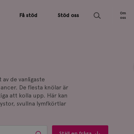
Sök
Om
Få stöd
Stöd oss
oss
t av de vanligaste
ncer. De flesta knölar är
iga att kolla upp. Här kan
ystor, svullna lymfkörtlar
Ställ en fråga