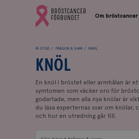
Bröstcancerförbundets
Gå
startsida
Om bröstcancer
till
Bröstcancerförbundets
startsida
FÅ STÖD
FRÅGOR & SVAR
KNÖL
KNÖL
En knöl i bröstet eller armhålan är et
symtomen som väcker oro för bröstca
godartade, men alla nya knölar är vikt
du läsa experternas svar om knölar, c
och hur en utredning går till.
Sök