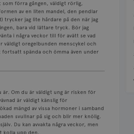
 som förra gången, väldigt rörlig,
formen av en liten mandel, den pendlar
t) trycker jag lite hårdare på den när jag
ingen, bara vid lättare tryck. Bör jag
änta i några veckor till för avätt se vad
har väldigt oregelbunden menscykel och
t fortsatt spända och ömma även under
 är. Om du är väldigt ung är risken för
vnad är väldigt känslig för
 ökad mängd av vissa hormoner i samband
den svullnar på sig och blir mer knölig.
g själv. Du kan avvakta några veckor, men
t kolla upp den.