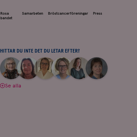
Rosa
Samarbeten
Bröstcancerföreningar
Press
bandet
HITTAR DU INTE DET DU LETAR EFTER?
|
|
|
|
|
|
Aina
Anne
Fredrika
Jeanette
Maria
Yvette
Johnsson
Andersson
Killander
Bäcklund
Edegran
Andersson
Se alla