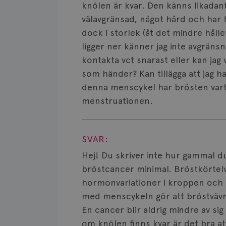
knölen är kvar. Den känns likadant
välavgränsad, något hård och har 
dock i storlek (åt det mindre hålle
ligger ner känner jag inte avgränsn
kontakta vct snarast eller kan jag v
som händer? Kan tillägga att jag 
denna menscykel har brösten var
menstruationen.
Visa svar
SVAR:
Hej! Du skriver inte hur gammal du
bröstcancer minimal. Bröstkörtelvä
hormonvariationer i kroppen och
med menscykeln gör att bröstvävna
En cancer blir aldrig mindre av si
om knölen finns kvar är det bra at