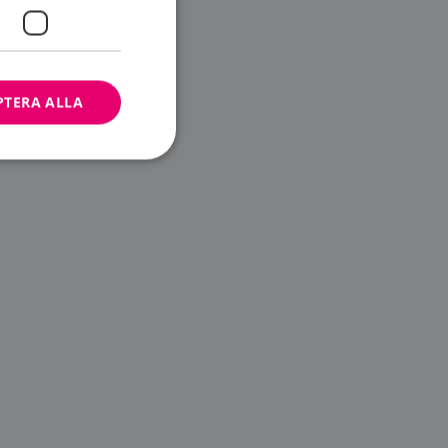
PTERA ALLA
bbplatsen kan inte
ändare.
n är utformad för
av
m-tjänsten för att
 cookie. Det är
banner fungerar