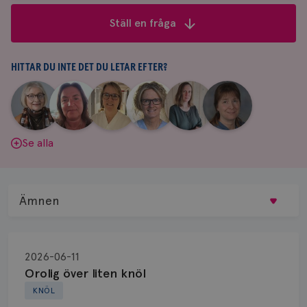
frågor
Ställ en fråga
&
svar
HITTAR DU INTE DET DU LETAR EFTER?
|
|
|
|
|
|
Aina
Anne
Fredrika
Jeanette
Maria
Yvette
Johnsson
Andersson
Killander
Bäcklund
Edegran
Andersson
Se alla
Ämnen
Behandling
2026-06-11
Biopsi
Orolig över liten knöl
KNÖL
Biverkningar