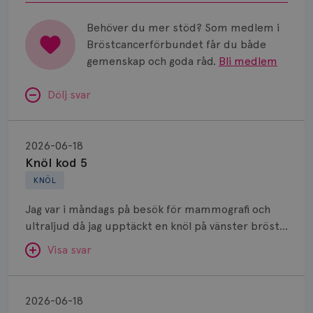
Behöver du mer stöd? Som medlem i
Bröstcancerförbundet får du både
gemenskap och goda råd.
Bli medlem
Dölj svar
Knöl
kod
2026-06-18
5
Knöl kod 5
KNÖL
Jag var i måndags på besök för mammografi och
ultraljud då jag upptäckt en knöl på vänster bröst.
Innan dess får jag träffa en läkare som känner
Visa svar
igenom mina bröst. Biopsi görs, två stycken. Efter
det får jag träffa läkaren igen som säger att jag har
Förändring
cancer och kommer opereras under sommaren,
SVAR:
2026-06-18
en sk tårtbit där knölen sitter. Får träffa en