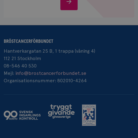
Stöd
oss
_pin_unauth
1 år
Pinterest Inc.
BRÖSTCANCERFÖRBUNDET
.brostcancerforbundet.se
Hantverkargatan 25 B, 1 trappa (våning 4)
112 21 Stockholm
08-546 40 530
Mejl:
info@brostcancerforbundet.se
Organisationsnummer: 802010-4264