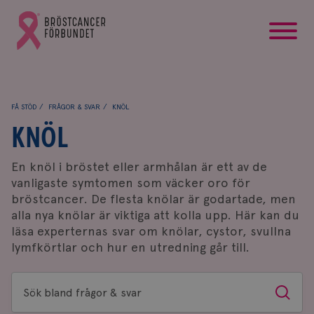
startsida
Gå
till
Bröstcancerförbundets
startsida
FÅ STÖD
FRÅGOR & SVAR
KNÖL
KNÖL
En knöl i bröstet eller armhålan är ett av de
vanligaste symtomen som väcker oro för
bröstcancer. De flesta knölar är godartade, men
alla nya knölar är viktiga att kolla upp. Här kan du
läsa experternas svar om knölar, cystor, svullna
lymfkörtlar och hur en utredning går till.
Sök
Sök
bland