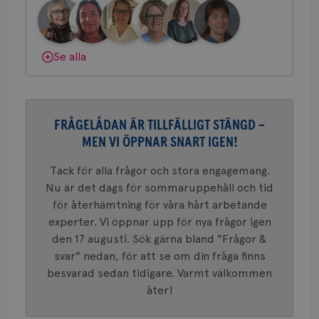
.youtube.com
länkar i
Dölj svar
konverte
Behöver du mer stöd? Som medlem i
webbpla
VISITOR_PRIVACY_METADATA
5
YouTube
Bröstcancerförbundet får du både
_gat_UA-1577937-
.brostcancerforbundet.se
1
Detta är
månad
.youtube.com
Se alla
37
minut
cookie s
4 veck
gemenskap och goda råd.
Bli medlem
Google A
mönster
innehåll
Dölj svar
identite
eller we
sig till.
FRÅGELÅDAN ÄR TILLFÄLLIGT STÄNGD –
_gat-ka
att beg
MEN VI ÖPPNAR SNART IGEN!
som regi
webbpla
Tack för alla frågor och stora engagemang.
trafikvo
Nu är det dags för sommaruppehåll och tid
_ga
1 år 1
Detta c
Google LLC
månad
associe
.brostcancerforbundet.se
__Secure-ROLLOUT_TOKEN
.youtube.com
5
för återhämtning för våra hårt arbetande
Universal
månad
en vikti
experter. Vi öppnar upp för nya frågor igen
4 veck
Googles
den 17 augusti. Sök gärna bland "Frågor &
analystj
VISITOR_INFO1_LIVE
5
Google LLC
används 
månad
.youtube.com
svar" nedan, för att se om din fråga finns
unika a
4 veck
tilldela
besvarad sedan tidigare. Varmt välkommen
generer
åter!
klientid
i varje 
webbpla