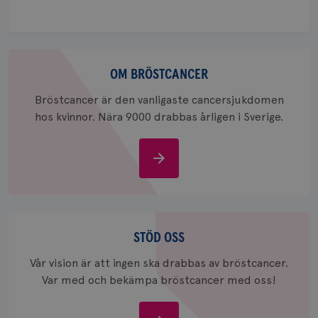
att berä
session
för
webbpla
_ga_W8VXKBRK9Y
.brostcancerforbundet.se
1 år 1
Denna c
Om
månad
Google A
ar_debug
.pinterest.com
1 år
bevara s
bröstcancer
OM BRÖSTCANCER
_gid
1 dag
Denna co
Google LLC
Bröstcancer är den vanligaste cancersjukdomen
Google A
.brostcancerforbundet.se
och uppd
hos kvinnor. Nära 9000 drabbas årligen i Sverige.
värde fö
och anvä
och spår
Om
IDE
1 år
Google LLC
bröstcancer
.doubleclick.net
Stöd
oss
STÖD OSS
Vår vision är att ingen ska drabbas av bröstcancer.
Var med och bekämpa bröstcancer med oss!
_gcl_au
3
Google LLC
månad
.brostcancerforbundet.se