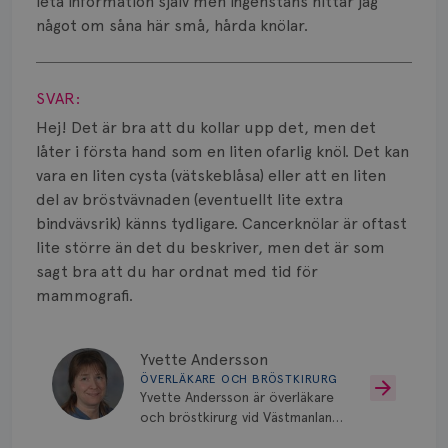
leta information själv men ingenstans hittar jag
något om såna här små, hårda knölar.
Visa svar
SVAR:
Hej! Det är bra att du kollar upp det, men det
låter i första hand som en liten ofarlig knöl. Det kan
vara en liten cysta (vätskeblåsa) eller att en liten
del av bröstvävnaden (eventuellt lite extra
bindvävsrik) känns tydligare. Cancerknölar är oftast
lite större än det du beskriver, men det är som
sagt bra att du har ordnat med tid för
mammografi.
Yvette Andersson
ÖVERLÄKARE OCH BRÖSTKIRURG
Yvette Andersson är överläkare
och bröstkirurg vid Västmanlands
sjukhus i Västerås.