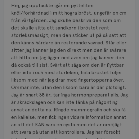
Hej, jag upptäckte igår en pytteliten
Bröstvårta
knöl/förhårdnad i mitt högra bröst, ungefär en cm
från vårtgården. Jag skulle beskriva den som om
Knöl
det skulle sitta ett sandkorn i bröstet rent
storleksmässigt, men den sticker ut på så sätt att
Läkemedel
den känns hårdare än resterande vävnad. Står eller
Typ av bröstcancer
sitter jag känner jag den direkt men den är svårare
att hitta om jag ligger ned även om jag känner den
Smärta
då också till sist. Svårt att säga om den är flyttbar
eller inte i och med storleken, hela bröstet följer
Prognos
liksom med när jag drar med fingertopparna över.
Ömmar inte, utan den liksom bara är där plötsligt.
Risker
Jag är snart 38 år, tar inga hormonpreparat alls. Jag
är skräckslagen och kan inte tänka på någonting
Spridd bröstcancer
annat än detta nu. Ringde mammografin och ska få
en kallelse, men fick ingen vidare information annat
Strålning
än att det KAN vara en cysta men det är omöjligt
Vätska
att svara på utan att kontrollera. Jag har försökt