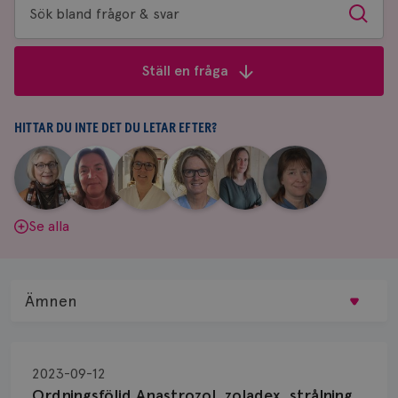
Sök
Sök
bland
frågor
Ställ en fråga
&
svar
HITTAR DU INTE DET DU LETAR EFTER?
|
|
|
|
|
|
Aina
Anne
Fredrika
Jeanette
Maria
Yvette
Johnsson
Andersson
Killander
Bäcklund
Edegran
Andersson
Se alla
Ämnen
Behandling
2023-09-12
Biopsi
Ordningsföljd Anastrozol, zoladex, strålning