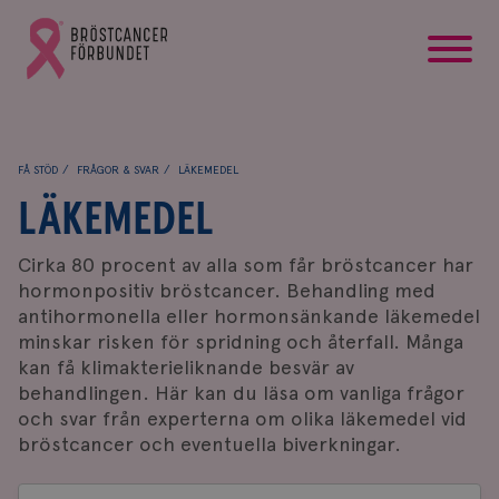
startsida
Gå
till
Bröstcancerförbundets
startsida
FÅ STÖD
FRÅGOR & SVAR
LÄKEMEDEL
LÄKEMEDEL
Cirka 80 procent av alla som får bröstcancer har
hormonpositiv bröstcancer. Behandling med
antihormonella eller hormonsänkande läkemedel
minskar risken för spridning och återfall
. Många
kan få klimakterieliknande besvär av
behandlingen. Här kan du läsa om vanliga frågor
och svar från experterna om olika läkemedel vid
bröstcancer och eventuella biverkningar.