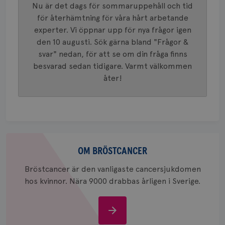
används 
månad
.youtube.com
Nu är det dags för sommaruppehåll och tid
unika a
4 veck
tilldela
för återhämtning för våra hårt arbetande
generer
klientid
experter. Vi öppnar upp för nya frågor igen
i varje 
den 10 augusti. Sök gärna bland "Frågor &
webbpla
att berä
svar" nedan, för att se om din fråga finns
session
för
besvarad sedan tidigare. Varmt välkommen
webbpla
åter!
_ga_W8VXKBRK9Y
.brostcancerforbundet.se
1 år 1
Denna c
månad
Google A
ar_debug
.pinterest.com
1 år
bevara s
_gid
1 dag
Denna co
Google LLC
Google A
.brostcancerforbundet.se
och uppd
värde fö
Om
och anvä
och spår
bröstcancer
OM BRÖSTCANCER
IDE
1 år
Google LLC
Bröstcancer är den vanligaste cancersjukdomen
.doubleclick.net
hos kvinnor. Nära 9000 drabbas årligen i Sverige.
Om
bröstcancer