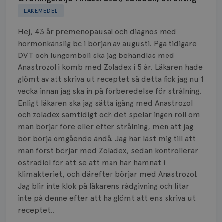
LÄKEMEDEL
Biverkningar
Hej, 43 år premenopausal och diagnos med
Bröstvårta
hormonkänslig bc i början av augusti. Pga tidigare
DVT och lungemboli ska jag behandlas med
Knöl
Anastrozol i komb med Zoladex i 5 år. Läkaren hade
glömt av att skriva ut receptet så detta fick jag nu 1
Läkemedel
vecka innan jag ska in på förberedelse för strålning.
Typ av bröstcancer
Enligt läkaren ska jag sätta igång med Anastrozol
och zoladex samtidigt och det spelar ingen roll om
Smärta
man börjar före eller efter strålning, men att jag
bör börja omgående ändå. Jag har läst mig till att
Prognos
man först börjar med Zoladex, sedan kontrollerar
östradiol för att se att man har hamnat i
Risker
klimakteriet, och därefter börjar med Anastrozol.
Jag blir inte klok på läkarens rådgivning och litar
Spridd bröstcancer
inte på denne efter att ha glömt att ens skriva ut
receptet..
Strålning