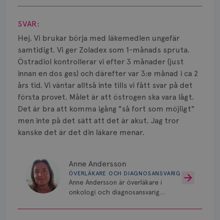
Visa svar
Vätska
SVAR:
Hej. Vi brukar börja med läkemedlen ungefär
samtidigt. Vi ger Zoladex som 1-månads spruta.
Östradiol kontrollerar vi efter 3 månader (just
innan en dos ges) och därefter var 3:e månad i ca 2
års tid. Vi väntar alltså inte tills vi fått svar på det
första provet. Målet är att östrogen ska vara lågt.
Det är bra att komma igång "så fort som möjligt"
men inte på det sätt att det är akut. Jag tror
kanske det är det din läkare menar.
Anne Andersson
ÖVERLÄKARE OCH DIAGNOSANSVARIG
Anne Andersson är överläkare i
onkologi och diagnosansvarig
för bröstcancer vid Norrlands
Universitetssjukhus i Umeå.