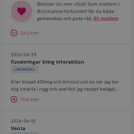
Behöver du mer stöd? Som medlem i
Bröstcancerförbundet får du både
gemenskap och goda råd.
Bli medlem
Dölj svar
Funderingar
kring
2026-06-25
interaktion
Funderingar kring interaktion
LÄKEMEDEL
Äter kisqali 400mg och letrozol och nu när jag har
hög smärta i rygg och axel fick jag recept belagd
naproxen 500mg som jag ska ta 2gånger om dagen.
Visa svar
Kan jag kombinera dessa mediciner?
Veoza
SVAR:
2026-06-15
Veoza
Hej. Det går bra att kombinera dessa 3 preparat.