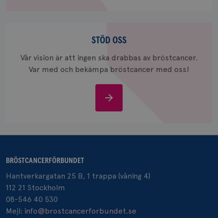
_gcl_au
3
Google LLC
Stöd
månad
.brostcancerforbundet.se
oss
STÖD OSS
Vår vision är att ingen ska drabbas av bröstcancer.
Var med och bekämpa bröstcancer med oss!
Stöd
_pin_unauth
1 år
Pinterest Inc.
oss
.brostcancerforbundet.se
BRÖSTCANCERFÖRBUNDET
Hantverkargatan 25 B, 1 trappa (våning 4)
112 21 Stockholm
08-546 40 530
Mejl:
info@brostcancerforbundet.se