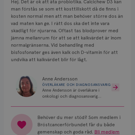
Hej. Det är ok att äta probiotika. Calcichew D3 kan
Vätska
man förstås se som ett kosttillskott då de finns i
kosten normal men att man behöver större dos än
vad maten kan ge. I rätt dos ska det inte vara
skadligt för njurarna. Oftast tas blodprover med
jämna mellanrum för att se att kalkvärdet är inom
normalgränserna. Vid behandling med
bisfosfonater ges även kalk och D-vitamin för att
undvika att kalkvärdet blir för lågt.
Anne Andersson
ÖVERLÄKARE OCH DIAGNOSANSVARIG
Anne Andersson är överläkare i
onkologi och diagnosansvarig
för bröstcancer vid Norrlands
Universitetssjukhus i Umeå.
Behöver du mer stöd? Som medlem i
Bröstcancerförbundet får du både
gemenskap och goda råd.
Bli medlem