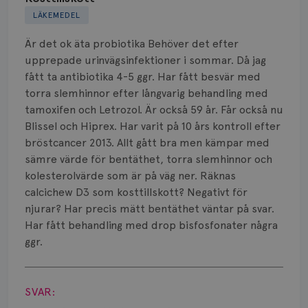
LÄKEMEDEL
Biverkningar
Är det ok äta probiotika Behöver det efter
Bröstvårta
upprepade urinvägsinfektioner i sommar. Då jag
fått ta antibiotika 4-5 ggr. Har fått besvär med
Knöl
torra slemhinnor efter långvarig behandling med
tamoxifen och Letrozol. Är också 59 år. Får också nu
Läkemedel
Blissel och Hiprex. Har varit på 10 års kontroll efter
Typ av bröstcancer
bröstcancer 2013. Allt gått bra men kämpar med
sämre värde för bentäthet, torra slemhinnor och
Smärta
kolesterolvärde som är på väg ner. Räknas
calcichew D3 som kosttillskott? Negativt för
Prognos
njurar? Har precis mätt bentäthet väntar på svar.
Har fått behandling med drop bisfosfonater några
Risker
ggr.
Spridd bröstcancer
Visa svar
SVAR:
Strålning