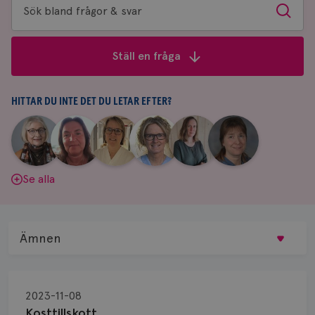
Sök
Sök
bland
frågor
Ställ en fråga
&
svar
HITTAR DU INTE DET DU LETAR EFTER?
|
|
|
|
|
|
Aina
Anne
Fredrika
Jeanette
Maria
Yvette
Johnsson
Andersson
Killander
Bäcklund
Edegran
Andersson
Se alla
Ämnen
Behandling
2023-11-08
Biopsi
Kosttillskott