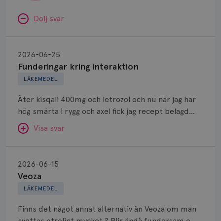
Dölj svar
Funderingar
kring
2026-06-25
interaktion
Funderingar kring interaktion
LÄKEMEDEL
Äter kisqali 400mg och letrozol och nu när jag har
hög smärta i rygg och axel fick jag recept belagd
naproxen 500mg som jag ska ta 2gånger om dagen.
Visa svar
Kan jag kombinera dessa mediciner?
Veoza
SVAR:
2026-06-15
Veoza
Hej. Det går bra att kombinera dessa 3 preparat.
LÄKEMEDEL
Finns det något annat alternativ än Veoza om man
Anne Andersson
svettas otroligt mycket ? Blir ändå fundersam om
ÖVERLÄKARE OCH DIAGNOSANSVARIG