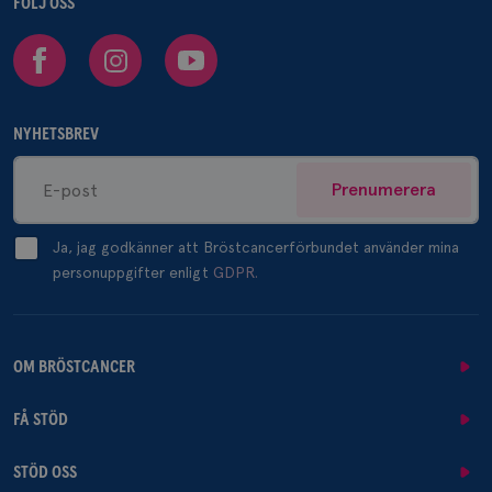
FÖLJ OSS
Facebook
Instagram
Youtube
NYHETSBREV
Prenumerera
Ja, jag godkänner att Bröstcancerförbundet använder mina
personuppgifter enligt
GDPR.
OM BRÖSTCANCER
FÅ STÖD
STÖD OSS