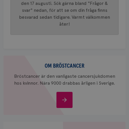
generer
den 17 augusti. Sök gärna bland "Frågor &
klientid
svar" nedan, för att se om din fråga finns
i varje 
webbpla
besvarad sedan tidigare. Varmt välkommen
att berä
session
åter!
för
webbpla
_ga_W8VXKBRK9Y
.brostcancerforbundet.se
1 år 1
Denna c
månad
Google A
ar_debug
.pinterest.com
1 år
bevara s
_gid
1 dag
Denna co
Google LLC
Om
Google A
.brostcancerforbundet.se
och uppd
bröstcancer
OM BRÖSTCANCER
värde fö
och anvä
och spår
Bröstcancer är den vanligaste cancersjukdomen
hos kvinnor. Nära 9000 drabbas årligen i Sverige.
IDE
1 år
Google LLC
.doubleclick.net
Om
bröstcancer
Stöd