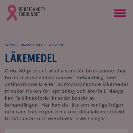
startsida
Gå
till
Bröstcancerförbundets
startsida
FÅ STÖD
FRÅGOR & SVAR
LÄKEMEDEL
LÄKEMEDEL
Cirka 80 procent av alla som får bröstcancer har
hormonpositiv bröstcancer. Behandling med
antihormonella eller hormonsänkande läkemedel
minskar risken för spridning och återfall
. Många
kan få klimakterieliknande besvär av
behandlingen. Här kan du läsa om vanliga frågor
och svar från experterna om olika läkemedel vid
bröstcancer och eventuella biverkningar.