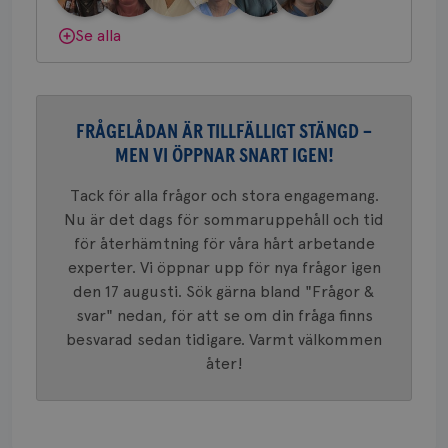
konverte
webbpla
Se alla
VISITOR_PRIVACY_METADATA
5
YouTube
_gat_UA-1577937-
.brostcancerforbundet.se
1
Detta är
månad
.youtube.com
37
minut
cookie s
4 veck
Google A
mönster
innehåll
identite
FRÅGELÅDAN ÄR TILLFÄLLIGT STÄNGD –
eller we
sig till.
MEN VI ÖPPNAR SNART IGEN!
_gat-ka
att beg
som regi
Tack för alla frågor och stora engagemang.
webbpla
trafikvo
Nu är det dags för sommaruppehåll och tid
för återhämtning för våra hårt arbetande
_ga
1 år 1
Detta c
Google LLC
månad
associe
.brostcancerforbundet.se
__Secure-ROLLOUT_TOKEN
.youtube.com
5
experter. Vi öppnar upp för nya frågor igen
Universal
månad
en vikti
den 17 augusti. Sök gärna bland "Frågor &
4 veck
Googles
svar" nedan, för att se om din fråga finns
analystj
VISITOR_INFO1_LIVE
5
Google LLC
används 
månad
.youtube.com
besvarad sedan tidigare. Varmt välkommen
unika a
4 veck
tilldela
åter!
generer
klientid
i varje 
webbpla
att berä
session