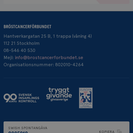
BRÖSTCANCERFÖRBUNDET
_pin_unauth
1 år
Pinterest Inc.
.brostcancerforbundet.se
Hantverkargatan 25 B, 1 trappa (våning 4)
112 21 Stockholm
08-546 40 530
Mejl:
info@brostcancerforbundet.se
Organisationsnummer: 802010-4264
SWISH SPONTANGÅVA
KOPIERA