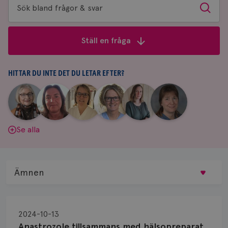
Sök
Sök
bland
frågor
Ställ en fråga
&
svar
HITTAR DU INTE DET DU LETAR EFTER?
|
|
|
|
|
|
Aina
Anne
Fredrika
Jeanette
Maria
Yvette
Johnsson
Andersson
Killander
Bäcklund
Edegran
Andersson
Se alla
Ämnen
Behandling
2024-10-13
Biopsi
Anastrozole tillsammans med hälsopreparat