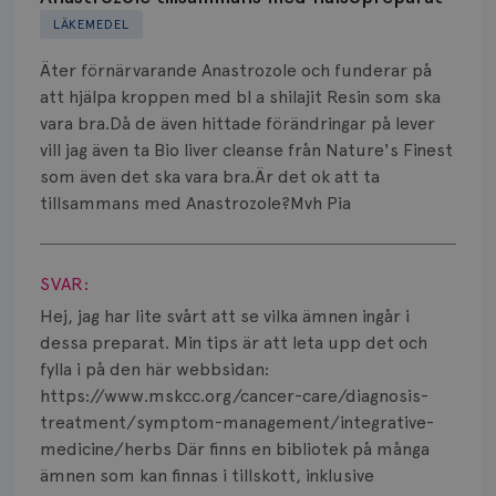
LÄKEMEDEL
Biverkningar
Äter förnärvarande Anastrozole och funderar på
Bröstvårta
att hjälpa kroppen med bl a shilajit Resin som ska
vara bra.Då de även hittade förändringar på lever
Knöl
vill jag även ta Bio liver cleanse från Nature's Finest
som även det ska vara bra.Är det ok att ta
Läkemedel
tillsammans med Anastrozole?Mvh Pia
Typ av bröstcancer
Visa svar
Smärta
SVAR:
Hej, jag har lite svårt att se vilka ämnen ingår i
Prognos
dessa preparat. Min tips är att leta upp det och
fylla i på den här webbsidan:
Risker
https://www.mskcc.org/cancer-care/diagnosis-
treatment/symptom-management/integrative-
Spridd bröstcancer
medicine/herbs Där finns en bibliotek på många
Strålning
ämnen som kan finnas i tillskott, inklusive