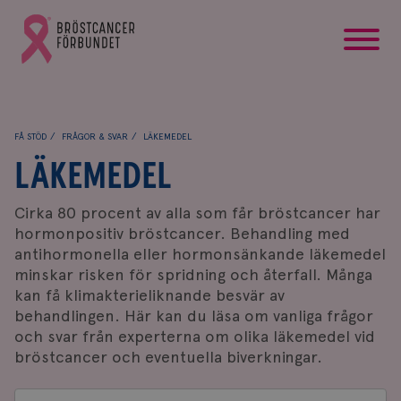
startsida
Gå
till
Bröstcancerförbundets
startsida
FÅ STÖD
FRÅGOR & SVAR
LÄKEMEDEL
LÄKEMEDEL
Cirka 80 procent av alla som får bröstcancer har
hormonpositiv bröstcancer. Behandling med
antihormonella eller hormonsänkande läkemedel
minskar risken för spridning och återfall
. Många
kan få klimakterieliknande besvär av
behandlingen. Här kan du läsa om vanliga frågor
och svar från experterna om olika läkemedel vid
bröstcancer och eventuella biverkningar.