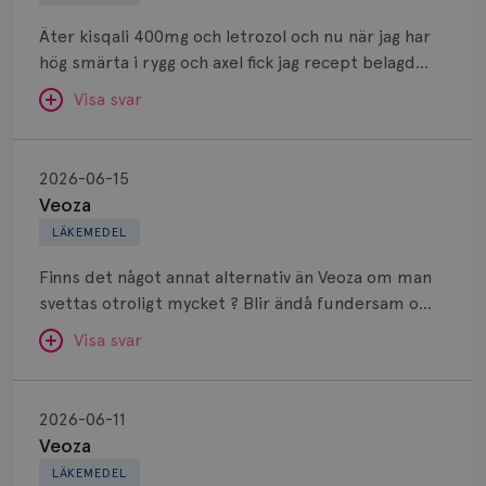
Äter kisqali 400mg och letrozol och nu när jag har
hög smärta i rygg och axel fick jag recept belagd
naproxen 500mg som jag ska ta 2gånger om dagen.
Visa svar
Kan jag kombinera dessa mediciner?
Veoza
SVAR:
2026-06-15
Veoza
Hej. Det går bra att kombinera dessa 3 preparat.
LÄKEMEDEL
Finns det något annat alternativ än Veoza om man
Anne Andersson
svettas otroligt mycket ? Blir ändå fundersam om
ÖVERLÄKARE OCH DIAGNOSANSVARIG
Anne Andersson är överläkare i
det inte är testat?
Visa svar
onkologi och diagnosansvarig
för bröstcancer vid Norrlands
Universitetssjukhus i Umeå.
Veoza
Behöver du mer stöd? Som medlem i
SVAR:
2026-06-11
Veoza
Bröstcancerförbundet får du både
Hej, Man kan testa venlafaxin i låg dos
gemenskap och goda råd.
Bli medlem
LÄKEMEDEL
(antidepressiv medicin), akupunktur, fysisk