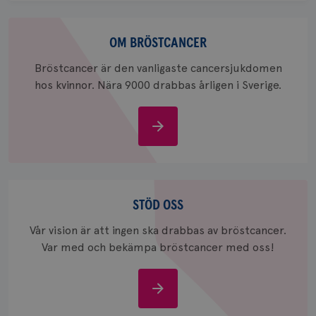
för
webbpla
Om
_ga_W8VXKBRK9Y
.brostcancerforbundet.se
1 år 1
Denna c
bröstcancer
OM BRÖSTCANCER
månad
Google A
ar_debug
.pinterest.com
1 år
bevara s
Bröstcancer är den vanligaste cancersjukdomen
_gid
1 dag
Denna co
Google LLC
hos kvinnor. Nära 9000 drabbas årligen i Sverige.
Google A
.brostcancerforbundet.se
och uppd
värde fö
och anvä
Om
och spår
bröstcancer
IDE
1 år
Google LLC
.doubleclick.net
Stöd
oss
STÖD OSS
Vår vision är att ingen ska drabbas av bröstcancer.
Var med och bekämpa bröstcancer med oss!
_gcl_au
3
Google LLC
månad
.brostcancerforbundet.se
Stöd
oss