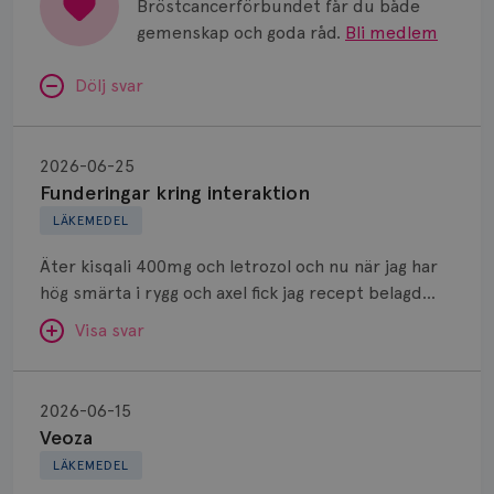
Bröstcancerförbundet får du både
Vätska
gemenskap och goda råd.
Bli medlem
Dölj svar
Funderingar
kring
2026-06-25
interaktion
Funderingar kring interaktion
LÄKEMEDEL
Äter kisqali 400mg och letrozol och nu när jag har
hög smärta i rygg och axel fick jag recept belagd
naproxen 500mg som jag ska ta 2gånger om dagen.
Visa svar
Kan jag kombinera dessa mediciner?
Veoza
SVAR:
2026-06-15
Veoza
Hej. Det går bra att kombinera dessa 3 preparat.
LÄKEMEDEL