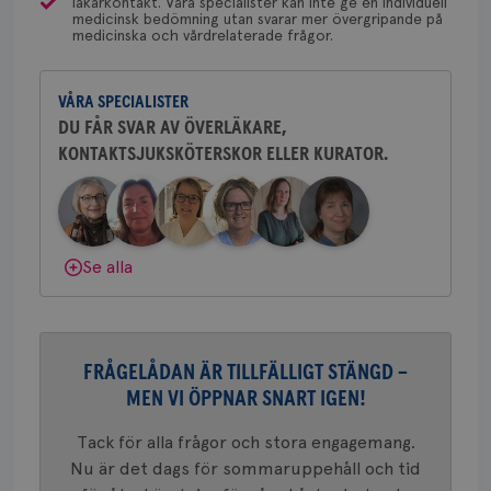
läkarkontakt. Våra specialister kan inte ge en individuell
medicinsk bedömning utan svarar mer övergripande på
Bröstcancerförbundet får du både
CookieScriptConsent
4 veckor
Den
CookieScript
medicinska och vårdrelaterade frågor.
2 dagar
Coo
.brostcancerforbundet.se
gemenskap och goda råd.
Bli medlem
tjä
ihå
bes
VÅRA SPECIALISTER
Dölj svar
nöd
Scr
Google
DU FÅR SVAR AV ÖVERLÄKARE,
fun
Privacy Policy
KONTAKTSJUKSKÖTERSKOR ELLER KURATOR.
Namn
Leverantör
/
Domän
Utgång
Beskriv
Se alla
c_rid
.brostcancerforbundet.se
1 dag
Denna c
Namn
Leverantör
/
Domän
Utgån
att mäta
postutsk
YSC
Sessi
Google LLC
om mott
.youtube.com
länkar i
konverte
FRÅGELÅDAN ÄR TILLFÄLLIGT STÄNGD –
webbpla
MEN VI ÖPPNAR SNART IGEN!
VISITOR_PRIVACY_METADATA
5
YouTube
_gat_UA-1577937-
.brostcancerforbundet.se
1
Detta är
månad
.youtube.com
37
minut
cookie s
4 veck
Tack för alla frågor och stora engagemang.
Google A
mönster
Nu är det dags för sommaruppehåll och tid
innehåll
identite