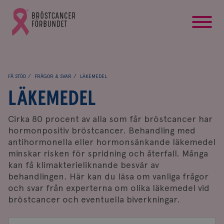
startsida
Gå
till
Bröstcancerförbundets
startsida
FÅ STÖD
FRÅGOR & SVAR
LÄKEMEDEL
LÄKEMEDEL
Cirka 80 procent av alla som får bröstcancer har
hormonpositiv bröstcancer. Behandling med
antihormonella eller hormonsänkande läkemedel
minskar risken för spridning och återfall
. Många
kan få klimakterieliknande besvär av
behandlingen. Här kan du läsa om vanliga frågor
och svar från experterna om olika läkemedel vid
bröstcancer och eventuella biverkningar.