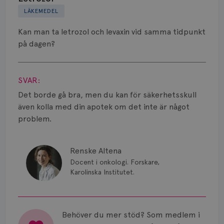
LÄKEMEDEL
Biverkningar
Kan man ta letrozol och levaxin vid samma tidpunkt
Bröstvårta
på dagen?
Knöl
Visa svar
SVAR:
Läkemedel
Det borde gå bra, men du kan för säkerhetsskull
Typ av bröstcancer
även kolla med din apotek om det inte är något
problem.
Smärta
Prognos
Renske Altena
Docent i onkologi. Forskare,
Risker
Karolinska Institutet.
Spridd bröstcancer
Strålning
Behöver du mer stöd? Som medlem i