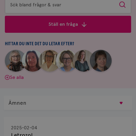
Sök
Sök
bland
frågor
Ställ en fråga
&
svar
HITTAR DU INTE DET DU LETAR EFTER?
|
|
|
|
|
|
Aina
Anne
Fredrika
Jeanette
Maria
Yvette
Johnsson
Andersson
Killander
Bäcklund
Edegran
Andersson
Se alla
Ämnen
Behandling
2025-02-04
Biopsi
Letrozol