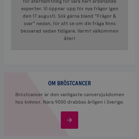
för återhämtning för våra hårt arbetande
eller we
experter. Vi öppnar upp för nya frågor igen
sig till.
_gat-ka
den 17 augusti. Sök gärna bland "Frågor &
att beg
som regi
svar" nedan, för att se om din fråga finns
webbpla
trafikvo
besvarad sedan tidigare. Varmt välkommen
åter!
_ga
1 år 1
Detta c
Google LLC
månad
associe
.brostcancerforbundet.se
__Secure-ROLLOUT_TOKEN
.youtube.com
5
Universal
månad
en vikti
4 veck
Googles
analystj
VISITOR_INFO1_LIVE
5
Google LLC
används 
månad
.youtube.com
unika a
4 veck
tilldela
Om
generer
klientid
bröstcancer
OM BRÖSTCANCER
i varje 
webbpla
Bröstcancer är den vanligaste cancersjukdomen
att berä
session
hos kvinnor. Nära 9000 drabbas årligen i Sverige.
för
webbpla
_ga_W8VXKBRK9Y
.brostcancerforbundet.se
1 år 1
Denna c
Om
månad
Google A
ar_debug
.pinterest.com
1 år
bevara s
bröstcancer
_gid
1 dag
Denna co
Google LLC