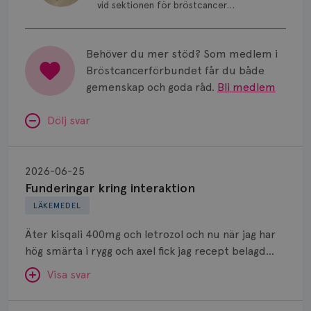
vid sektionen för bröstcancer
Vätska
vid Skånes Universitetssjukhus i
Malmö/Lund.
Behöver du mer stöd? Som medlem i
Bröstcancerförbundet får du både
gemenskap och goda råd.
Bli medlem
Dölj svar
Funderingar
kring
2026-06-25
interaktion
Funderingar kring interaktion
LÄKEMEDEL
Äter kisqali 400mg och letrozol och nu när jag har
hög smärta i rygg och axel fick jag recept belagd
naproxen 500mg som jag ska ta 2gånger om dagen.
Visa svar
Kan jag kombinera dessa mediciner?
Veoza