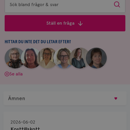
Sök
Sök
bland
frågor
Ställ en fråga
&
svar
HITTAR DU INTE DET DU LETAR EFTER?
|
|
|
|
|
|
Aina
Anne
Fredrika
Jeanette
Maria
Yvette
Johnsson
Andersson
Killander
Bäcklund
Edegran
Andersson
Se alla
Ämnen
Behandling
2026-06-02
Biopsi
Kosttillskott