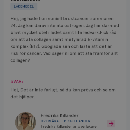
LÄKEMEDEL
Biverkningar
Hej, jag hade hormoniell bröstcancer sommaren
Bröstvårta
24. Jag kan därav inte äta östrogen. Jag har därmed
blivit mycket stel i ledet samt lite ledvärk.Fick råd
Knöl
om att äta collagen samt metylerad B-vitamin
komplex (B12). Googlade sen och läste att det är
Läkemedel
risk för cancer. Vad säger ni om att äta framför allt
Typ av bröstcancer
collagen?
Visa svar
Smärta
SVAR:
Prognos
Hej, Det är inte farligt, så du kan pröva och se om
det hjälper.
Risker
Spridd bröstcancer
Fredrika Killander
ÖVERLÄKARE BRÖSTCANCER
Strålning
Fredrika Killander är överläkare