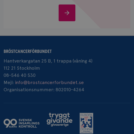
IDE
1 år
Google LLC
Stöd
.doubleclick.net
oss
BRÖSTCANCERFÖRBUNDET
_gcl_au
3
Google LLC
Hantverkargatan 25 B, 1 trappa (våning 4)
månad
.brostcancerforbundet.se
112 21 Stockholm
08-546 40 530
Mejl:
info@brostcancerforbundet.se
Organisationsnummer: 802010-4264
_pin_unauth
1 år
Pinterest Inc.
.brostcancerforbundet.se