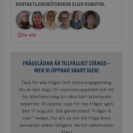
ihå
KONTAKTSJUKSKÖTERSKOR ELLER KURATOR.
bes
nöd
Scr
Google
fun
Privacy Policy
Se alla
Namn
Leverantör
/
Domän
Utgång
Beskriv
c_rid
.brostcancerforbundet.se
1 dag
Denna c
Namn
Leverantör
/
Domän
Utgån
FRÅGELÅDAN ÄR TILLFÄLLIGT STÄNGD –
att mäta
postutsk
YSC
Sessi
Google LLC
MEN VI ÖPPNAR SNART IGEN!
om mott
.youtube.com
länkar i
konverte
Tack för alla frågor och stora engagemang.
webbpla
Nu är det dags för sommaruppehåll och tid
VISITOR_PRIVACY_METADATA
5
YouTube
_gat_UA-1577937-
.brostcancerforbundet.se
1
Detta är
månad
.youtube.com
för återhämtning för våra hårt arbetande
37
minut
cookie s
4 veck
Google A
experter. Vi öppnar upp för nya frågor igen
mönster
innehåll
den 17 augusti. Sök gärna bland "Frågor &
identite
svar" nedan, för att se om din fråga finns
eller we
sig till.
besvarad sedan tidigare. Varmt välkommen
_gat-ka
att beg
åter!