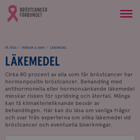
startsida
Gå
till
Bröstcancerförbundets
startsida
FÅ STÖD
FRÅGOR & SVAR
LÄKEMEDEL
LÄKEMEDEL
Cirka 80 procent av alla som får bröstcancer har
hormonpositiv bröstcancer. Behandling med
antihormonella eller hormonsänkande läkemedel
minskar risken för spridning och återfall
. Många
kan få klimakterieliknande besvär av
behandlingen. Här kan du läsa om vanliga frågor
och svar från experterna om olika läkemedel vid
bröstcancer och eventuella biverkningar.