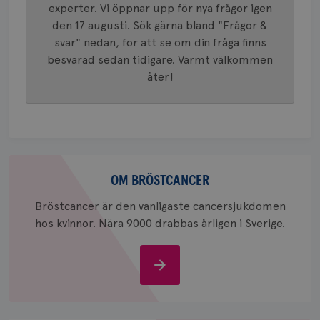
tilldela
experter. Vi öppnar upp för nya frågor igen
generer
klientid
den 17 augusti. Sök gärna bland "Frågor &
i varje 
svar" nedan, för att se om din fråga finns
webbpla
att berä
besvarad sedan tidigare. Varmt välkommen
session
för
åter!
webbpla
_ga_W8VXKBRK9Y
.brostcancerforbundet.se
1 år 1
Denna c
månad
Google A
ar_debug
.pinterest.com
1 år
bevara s
_gid
1 dag
Denna co
Google LLC
Google A
.brostcancerforbundet.se
Om
och uppd
värde fö
bröstcancer
OM BRÖSTCANCER
och anvä
och spår
Bröstcancer är den vanligaste cancersjukdomen
IDE
1 år
Google LLC
hos kvinnor. Nära 9000 drabbas årligen i Sverige.
.doubleclick.net
Om
bröstcancer