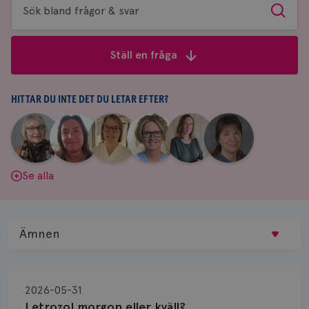
Sök
Sök
bland
frågor
Ställ en fråga
&
svar
HITTAR DU INTE DET DU LETAR EFTER?
|
|
|
|
|
|
Aina
Anne
Fredrika
Jeanette
Maria
Yvette
Johnsson
Andersson
Killander
Bäcklund
Edegran
Andersson
Se alla
Ämnen
Behandling
2026-05-31
Biopsi
Letrozol morgon eller kväll?