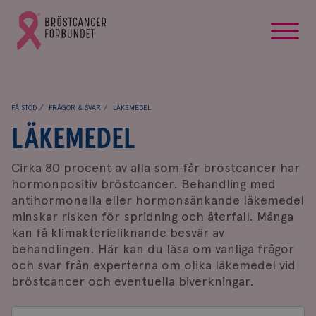
startsida
Gå
till
Bröstcancerförbundets
startsida
FÅ STÖD
FRÅGOR & SVAR
LÄKEMEDEL
LÄKEMEDEL
Cirka 80 procent av alla som får bröstcancer har
hormonpositiv bröstcancer. Behandling med
antihormonella eller hormonsänkande läkemedel
minskar risken för spridning och återfall
. Många
kan få klimakterieliknande besvär av
behandlingen. Här kan du läsa om vanliga frågor
och svar från experterna om olika läkemedel vid
bröstcancer och eventuella biverkningar.