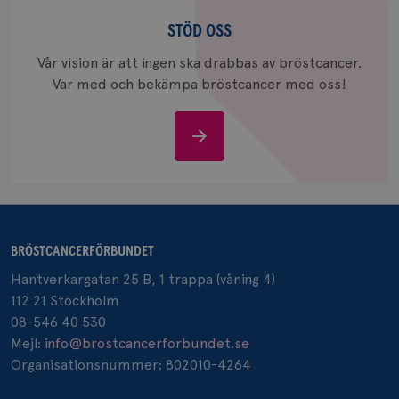
Stöd
_gcl_au
3
Google LLC
oss
STÖD OSS
månad
.brostcancerforbundet.se
Vår vision är att ingen ska drabbas av bröstcancer.
Var med och bekämpa bröstcancer med oss!
Stöd
oss
_pin_unauth
1 år
Pinterest Inc.
.brostcancerforbundet.se
BRÖSTCANCERFÖRBUNDET
Hantverkargatan 25 B, 1 trappa (våning 4)
112 21 Stockholm
08-546 40 530
Mejl:
info@brostcancerforbundet.se
Organisationsnummer: 802010-4264