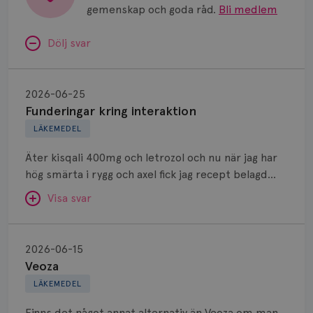
gemenskap och goda råd.
Bli medlem
Dölj svar
Funderingar
kring
2026-06-25
interaktion
Funderingar kring interaktion
LÄKEMEDEL
Äter kisqali 400mg och letrozol och nu när jag har
hög smärta i rygg och axel fick jag recept belagd
naproxen 500mg som jag ska ta 2gånger om dagen.
Visa svar
Kan jag kombinera dessa mediciner?
Veoza
SVAR:
2026-06-15
Veoza
Hej. Det går bra att kombinera dessa 3 preparat.
LÄKEMEDEL
Finns det något annat alternativ än Veoza om man