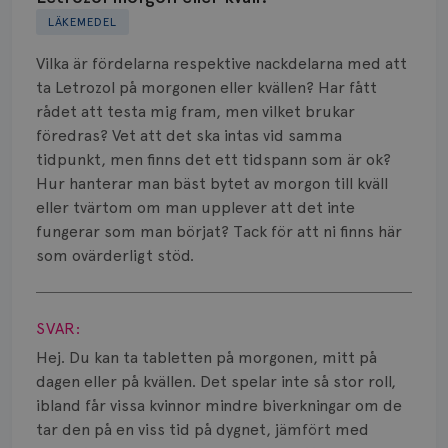
LÄKEMEDEL
Biverkningar
Vilka är fördelarna respektive nackdelarna med att
Bröstvårta
ta Letrozol på morgonen eller kvällen? Har fått
rådet att testa mig fram, men vilket brukar
Knöl
föredras? Vet att det ska intas vid samma
tidpunkt, men finns det ett tidspann som är ok?
Läkemedel
Hur hanterar man bäst bytet av morgon till kväll
Typ av bröstcancer
eller tvärtom om man upplever att det inte
fungerar som man börjat? Tack för att ni finns här
Smärta
som ovärderligt stöd.
Visa svar
Prognos
SVAR:
Risker
Hej. Du kan ta tabletten på morgonen, mitt på
dagen eller på kvällen. Det spelar inte så stor roll,
Spridd bröstcancer
ibland får vissa kvinnor mindre biverkningar om de
Strålning
tar den på en viss tid på dygnet, jämfört med