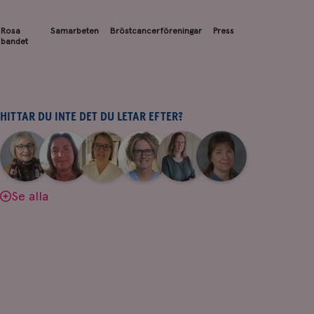
Rosa
Samarbeten
Bröstcancerföreningar
Press
bandet
HITTAR DU INTE DET DU LETAR EFTER?
|
|
|
|
|
|
Aina
Anne
Fredrika
Jeanette
Maria
Yvette
Johnsson
Andersson
Killander
Bäcklund
Edegran
Andersson
Se alla