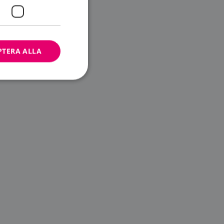
PTERA ALLA
bbplatsen kan inte
ändare.
n är utformad för
av
m-tjänsten för att
 cookie. Det är
banner fungerar