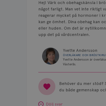
Hej! Värk och obehagskänsla i brös
något farligt. Man vet inte riktig
reagerar mycket på hormoner i kro
kan ge ömhet. Dina obehag kan o
eller huden. Om det är nytillkomna
upp det på vårdcentralen.
Yvette Andersson
ÖVERLÄKARE OCH BRÖSTKIR
Yvette Andersson är överläka
Västerås.
Behöver du mer stöd? 
du både gemenskap och
Dölj svar