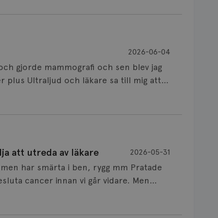
2026-06-04
t och gjorde mammografi och sen blev jag
 plus Ultraljud och läkare sa till mig att
ad har ni sett så att ni kallade mig för
e att körtlar skiljer sig från föregående
t har hänt mig samma sak när jag var på 42
teckningar för mammografi för att ta del
 efter mammografi eller ultraljud är ett
ja att utreda av läkare
2026-05-31
in på t ex 1177 för att läsa utlåtandet. Om
r men har smärta i ben, rygg mm Pratade
et själv är det bäst att kontakta
sluta cancer innan vi går vidare. Men
ökningen gjordes och be om att få det.
 att man ska sluta oroa sig. Vad gör man?
tlös och förminskad.