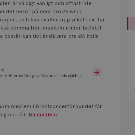
ten är väldigt vanligt och oftast inte
t vad det beror på men bröstvävnad
ppen, och kan svullna upp vilket i sin tur
ckså komma från muskeln under bröstet
 besvär kan det ändå vara bra att kolla
URG
re och bröstkirurg vid Västmanlands sjukhus i
Som medlem i Bröstcancerförbundet får
 goda råd.
Bli medlem