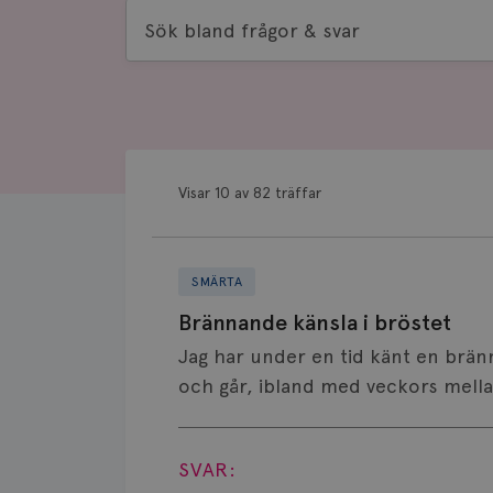
Sök
bland
frågor
&
svar
Visar 10 av 82 träffar
SMÄRTA
Brännande känsla i bröstet
Jag har under en tid känt en brä
och går, ibland med veckors mella
Visa svar
SVAR: