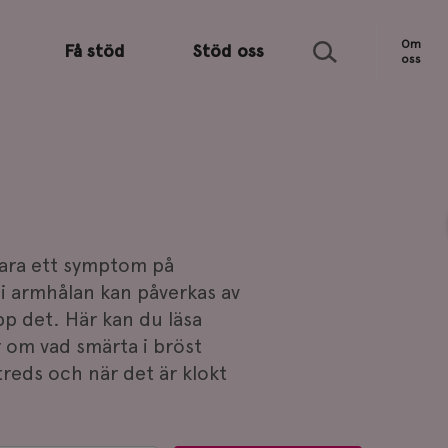
Sök
Om
Få stöd
Stöd oss
oss
vara ett symptom på
i armhålan kan påverkas av
pp det. Här kan du läsa
r om vad smärta i bröst
treds och när det är klokt