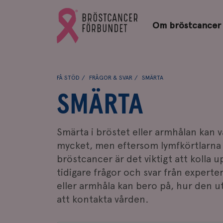
Bröstcancerförbundets
Gå
startsida
Om bröstcancer
till
Bröstcancerförbundets
startsida
FÅ STÖD
FRÅGOR & SVAR
SMÄRTA
SMÄRTA
Smärta i bröstet eller armhålan kan 
mycket, men eftersom lymfkörtlarna 
bröstcancer är det viktigt att kolla u
tidigare frågor och svar från experte
eller armhåla kan bero på, hur den u
att kontakta vården.