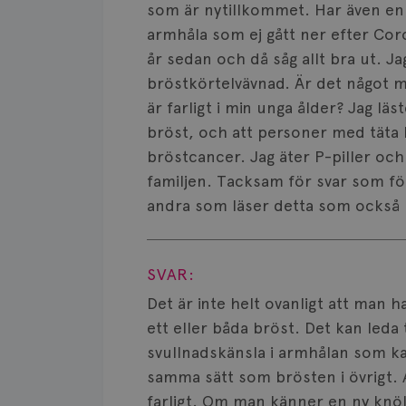
som är nytillkommet. Har även en l
armhåla som ej gått ner efter Cor
år sedan och då såg allt bra ut. J
bröstkörtelvävnad. Är det något 
är farligt i min unga ålder? Jag lä
bröst, och att personer med täta b
bröstcancer. Jag äter P-piller och
familjen. Tacksam för svar som fö
andra som läser detta som också k
Visa svar
SVAR:
Det är inte helt ovanligt att man 
ett eller båda bröst. Det kan leda
svullnadskänsla i armhålan som k
samma sätt som brösten i övrigt. A
farligt. Om man känner en ny knöl