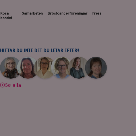
Rosa
Samarbeten
Bröstcancerföreningar
Press
bandet
HITTAR DU INTE DET DU LETAR EFTER?
|
|
|
|
|
|
Aina
Anne
Fredrika
Jeanette
Maria
Yvette
Johnsson
Andersson
Killander
Bäcklund
Edegran
Andersson
Se alla