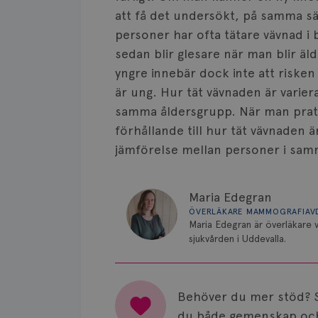
att få det undersökt, på samma sä
personer har ofta tätare vävnad i 
sedan blir glesare när man blir äl
yngre innebär dock inte att risken
är ung. Hur tät vävnaden är varie
samma åldersgrupp. När man prata
förhållande till hur tät vävnaden 
jämförelse mellan personer i sam
Maria Edegran
ÖVERLÄKARE MAMMOGRAFIAV
Maria Edegran är överläkare
sjukvården i Uddevalla.
Behöver du mer stöd? 
du både gemenskap och