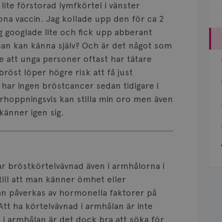
ite förstorad lymfkörtel i vänster
ona vaccin. Jag kollade upp den för ca 2
ag googlade lite och fick upp abberant
man kan känna själv? Och är det något som
ste att unga personer oftast har tätare
röst löper högre risk att få just
 har ingen bröstcancer sedan tidigare i
rhoppningsvis kan stilla min oro men även
änner igen sig.
har bröstkörtelvävnad även i armhålorna i
 till att man känner ömhet eller
an påverkas av hormonella faktorer på
tt ha körtelvävnad i armhålan är inte
 i armhålan är det dock bra att söka för