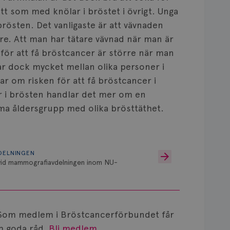
tt som med knölar i bröstet i övrigt. Unga
brösten. Det vanligaste är att vävnaden
dre. Att man har tätare vävnad när man är
 för att få bröstcancer är större när man
rar dock mycket mellan olika personer i
r om risken för att få bröstcancer i
är i brösten handlar det mer om en
ma åldersgrupp med olika brösttäthet.
DELNINGEN
 vid mammografiavdelningen inom NU-
Som medlem i Bröstcancerförbundet får
 goda råd.
Bli medlem