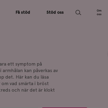
Sök
Om
Få stöd
Stöd oss
oss
vara ett symptom på
i armhålan kan påverkas av
pp det. Här kan du läsa
r om vad smärta i bröst
treds och när det är klokt