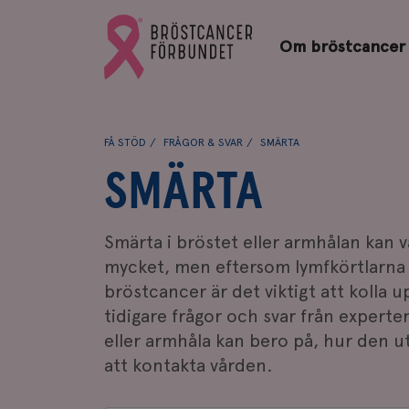
Bröstcancerförbundets
Gå
startsida
Om bröstcancer
till
Bröstcancerförbundets
startsida
FÅ STÖD
FRÅGOR & SVAR
SMÄRTA
SMÄRTA
Smärta i bröstet eller armhålan kan 
mycket, men eftersom lymfkörtlarna 
bröstcancer är det viktigt att kolla u
tidigare frågor och svar från experte
eller armhåla kan bero på, hur den u
att kontakta vården.