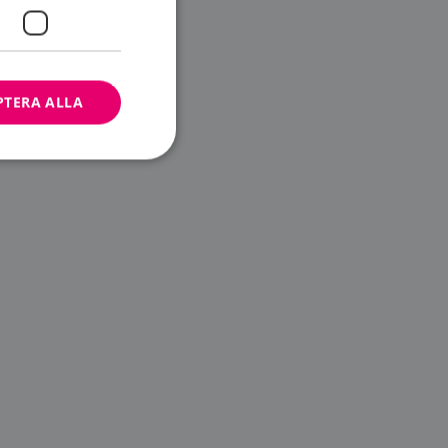
PTERA ALLA
bbplatsen kan inte
ändare.
n är utformad för
av
m-tjänsten för att
 cookie. Det är
banner fungerar