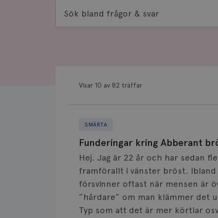
Sök
bland
frågor
&
svar
Visar 10 av 82 träffar
SMÄRTA
Funderingar kring Abberant br
Hej. Jag är 22 år och har sedan fl
framförallt i vänster bröst. Iblan
försvinner oftast när mensen är ö
”hårdare” om man klämmer det ut
Typ som att det är mer körtlar osv 