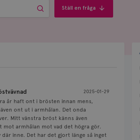
Ställ en fråga
Sök
östvävnad
2025-01-29
era år haft ont i brösten innan mens,
d även ont ut i armhålan. Det onda
ver. Mitt vänstra bröst känns även
 mot armhålan mot vad det högra gör.
där inne. Det har det gjort länge så inget