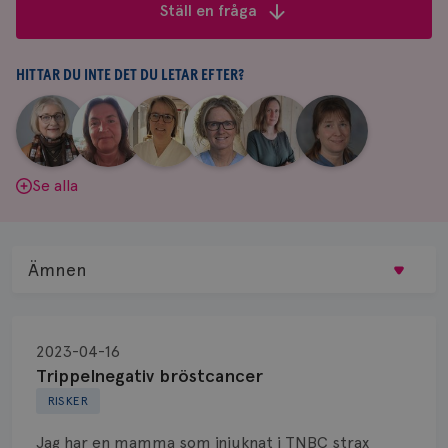
frågor
Ställ en fråga
&
svar
HITTAR DU INTE DET DU LETAR EFTER?
|
|
|
|
|
|
Aina
Anne
Fredrika
Jeanette
Maria
Yvette
Johnsson
Andersson
Killander
Bäcklund
Edegran
Andersson
Se alla
Ämnen
Behandling
2023-04-16
Biopsi
Trippelnegativ bröstcancer
RISKER
Biverkningar
Jag har en mamma som injuknat i TNBC strax