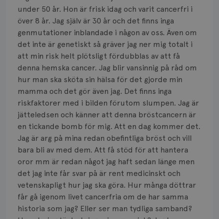
Bröstvårta
under 50 år. Hon är frisk idag och varit cancerfri i
över 8 år. Jag själv är 30 år och det finns inga
Knöl
genmutationer inblandade i någon av oss. Även om
det inte är genetiskt så gräver jag ner mig totalt i
Läkemedel
att min risk helt plötsligt fördubblas av att få
Typ av bröstcancer
denna hemska cancer. Jag blir vansinnig på råd om
hur man ska sköta sin hälsa för det gjorde min
Smärta
mamma och det gör även jag. Det finns inga
riskfaktorer med i bilden förutom slumpen. Jag är
Prognos
jätteledsen och känner att denna bröstcancern är
en tickande bomb för mig. Att en dag kommer det.
Risker
Jag är arg på mina redan obefintliga bröst och vill
bara bli av med dem. Att få stöd för att hantera
Spridd bröstcancer
oror mm är redan något jag haft sedan länge men
det jag inte får svar på är rent medicinskt och
Strålning
vetenskapligt hur jag ska göra. Hur många döttrar
Vätska
får gå igenom livet cancerfria om de har samma
historia som jag? Eller ser man tydliga samband?