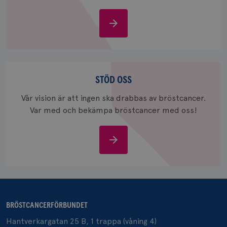
Om
bröstcancer
_gcl_au
3
Google LLC
månad
.brostcancerforbundet.se
Stöd
oss
STÖD OSS
Vår vision är att ingen ska drabbas av bröstcancer.
Var med och bekämpa bröstcancer med oss!
_pin_unauth
1 år
Pinterest Inc.
Stöd
.brostcancerforbundet.se
oss
BRÖSTCANCERFÖRBUNDET
Hantverkargatan 25 B, 1 trappa (våning 4)