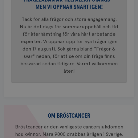
4 veck
Googles
MEN VI ÖPPNAR SNART IGEN!
analystj
VISITOR_INFO1_LIVE
5
Google LLC
används 
månad
.youtube.com
unika a
4 veck
Tack för alla frågor och stora engagemang.
tilldela
generer
Nu är det dags för sommaruppehåll och tid
klientid
för återhämtning för våra hårt arbetande
i varje 
webbpla
experter. Vi öppnar upp för nya frågor igen
att berä
session
den 17 augusti. Sök gärna bland "Frågor &
för
webbpla
svar" nedan, för att se om din fråga finns
besvarad sedan tidigare. Varmt välkommen
_ga_W8VXKBRK9Y
.brostcancerforbundet.se
1 år 1
Denna c
månad
Google A
ar_debug
.pinterest.com
1 år
åter!
bevara s
_gid
1 dag
Denna co
Google LLC
Google A
.brostcancerforbundet.se
och uppd
värde fö
och anvä
och spår
Om
IDE
1 år
Google LLC
bröstcancer
OM BRÖSTCANCER
.doubleclick.net
Bröstcancer är den vanligaste cancersjukdomen
hos kvinnor. Nära 9000 drabbas årligen i Sverige.