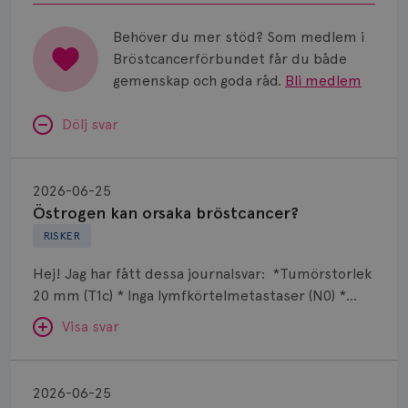
Behöver du mer stöd? Som medlem i
Bröstcancerförbundet får du både
gemenskap och goda råd.
Bli medlem
Dölj svar
Östrogen
kan
2026-06-25
orsaka
Östrogen kan orsaka bröstcancer?
bröstcancer?
RISKER
Hej! Jag har fått dessa journalsvar: *Tumörstorlek
20 mm (T1c) * Inga lymfkörtelmetastaser (N0) *
Grad 1 * Luminal A-lik * ER- och PR-positiv * HER2-
Visa svar
negativ * Ingen multifokalitet Det jag undrar är
varför man fortfarande ger östrogen som kan
Fundreringar
orsaka bröstcancer? Jag har använt östrogen +
kring
SVAR:
2026-06-25
hormonspiral mot klimakteriebesvär i 3 år.