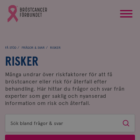
startsida
Gå
till
Bröstcancerförbundets
startsida
FÅ STÖD
FRÅGOR & SVAR
RISKER
RISKER
Många undrar över riskfaktorer för att få
bröstcancer eller risk för återfall efter
behandling. Här hittar du frågor och svar från
experter som ger saklig och nyanserad
information om risk och återfall.
Sök
Sök
bland