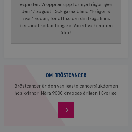
tilldela
experter. Vi öppnar upp för nya frågor igen
generer
klientid
den 17 augusti. Sök gärna bland "Frågor &
i varje 
svar" nedan, för att se om din fråga finns
webbpla
att berä
besvarad sedan tidigare. Varmt välkommen
session
för
åter!
webbpla
_ga_W8VXKBRK9Y
.brostcancerforbundet.se
1 år 1
Denna c
månad
Google A
ar_debug
.pinterest.com
1 år
bevara s
_gid
1 dag
Denna co
Google LLC
Google A
.brostcancerforbundet.se
Om
och uppd
värde fö
bröstcancer
OM BRÖSTCANCER
och anvä
och spår
Bröstcancer är den vanligaste cancersjukdomen
IDE
1 år
Google LLC
hos kvinnor. Nära 9000 drabbas årligen i Sverige.
.doubleclick.net
Om
bröstcancer