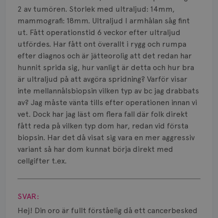
Bröstvårta
2 av tumören. Storlek med ultraljud: 14mm,
mammografi: 18mm. Ultraljud I armhålan såg fint
Knöl
ut. Fått operationstid 6 veckor efter ultraljud
utfördes. Har fått ont överallt i rygg och rumpa
Läkemedel
efter diagnos och är jätteorolig att det redan har
Typ av bröstcancer
hunnit sprida sig, hur vanligt är detta och hur bra
är ultraljud på att avgöra spridning? Varför visar
Smärta
inte mellannålsbiopsin vilken typ av bc jag drabbats
av? Jag måste vänta tills efter operationen innan vi
Prognos
vet. Dock har jag läst om flera fall där folk direkt
fått reda på vilken typ dom har, redan vid första
Risker
biopsin. Har det då visat sig vara en mer aggressiv
variant så har dom kunnat börja direkt med
Spridd bröstcancer
cellgifter t.ex.
Strålning
Visa svar
Vätska
SVAR:
Hej! Din oro är fullt förståelig då ett cancerbesked