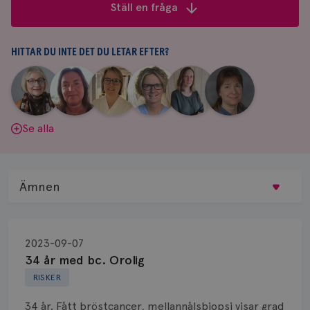
frågor
Ställ en fråga
&
svar
HITTAR DU INTE DET DU LETAR EFTER?
|
|
|
|
|
|
Aina
Anne
Fredrika
Jeanette
Maria
Yvette
Johnsson
Andersson
Killander
Bäcklund
Edegran
Andersson
Se alla
Ämnen
Behandling
2023-09-07
Biopsi
34 år med bc. Orolig
RISKER
Biverkningar
34 år. Fått bröstcancer, mellannålsbiopsi visar grad