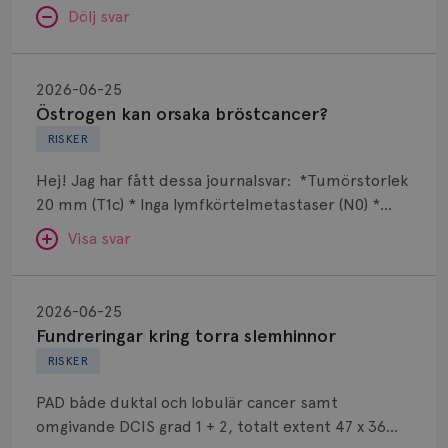
Dölj svar
Östrogen
kan
2026-06-25
orsaka
Östrogen kan orsaka bröstcancer?
bröstcancer?
RISKER
Hej! Jag har fått dessa journalsvar: *Tumörstorlek
20 mm (T1c) * Inga lymfkörtelmetastaser (N0) *
Grad 1 * Luminal A-lik * ER- och PR-positiv * HER2-
Visa svar
negativ * Ingen multifokalitet Det jag undrar är
varför man fortfarande ger östrogen som kan
Fundreringar
orsaka bröstcancer? Jag har använt östrogen +
kring
SVAR:
2026-06-25
hormonspiral mot klimakteriebesvär i 3 år.
torra
Fundreringar kring torra slemhinnor
Hej. Riskökningen för bröstcancer med tex
slemhinnor
RISKER
östrogen har genom åren varit väldigt
omdebatterad. Riskökningen är inte så stor de
PAD både duktal och lobulär cancer samt
första 5 åren och när man ger östrogentillskott till
omgivande DCIS grad 1 + 2, totalt extent 47 x 36
en kvinna som kommit in i klimakteriet bör man ge