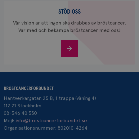
Stöd
_gcl_au
3
Google LLC
oss
STÖD OSS
månad
.brostcancerforbundet.se
Vår vision är att ingen ska drabbas av bröstcancer.
Var med och bekämpa bröstcancer med oss!
Stöd
oss
_pin_unauth
1 år
Pinterest Inc.
.brostcancerforbundet.se
BRÖSTCANCERFÖRBUNDET
Hantverkargatan 25 B, 1 trappa (våning 4)
112 21 Stockholm
08-546 40 530
Mejl:
info@brostcancerforbundet.se
Organisationsnummer: 802010-4264