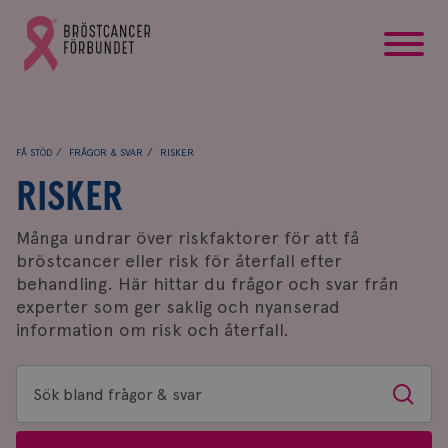
startsida
Gå
till
Bröstcancerförbundets
startsida
FÅ STÖD
FRÅGOR & SVAR
RISKER
RISKER
Många undrar över riskfaktorer för att få
bröstcancer eller risk för återfall efter
behandling. Här hittar du frågor och svar från
experter som ger saklig och nyanserad
information om risk och återfall.
Sök
Sök
bland