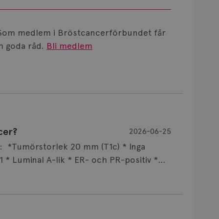
Som medlem i Bröstcancerförbundet får
 goda råd.
Bli medlem
cer?
2026-06-25
ar: *Tumörstorlek 20 mm (T1c) * Inga
 * Luminal A-lik * ER- och PR-positiv *
t Det jag undrar är varför man
 orsaka bröstcancer? Jag har använt
kteriebesvär i 3 år.