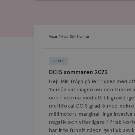
frågor
&
svar
Visar 10 av 158 träffar
RISKER
DCIS sommaren 2022
Hej! Min fråga gäller risker med att
15 mån vid diagnosen och funderar
och riskerna med att bli gravid ige
multifokal DCIS grad 3 med nekros
millimeters marginal. Inga invasi
negativ och ytterligare 1 frisk kö
har inte funnit någon gentisk avv