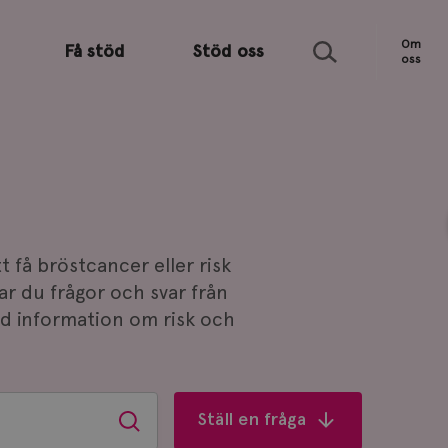
Sök
Om
Få stöd
Stöd oss
oss
t få bröstcancer eller risk
tar du frågor och svar från
ad information om risk och
Ställ en fråga
Sök