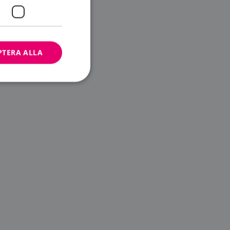
PTERA ALLA
bbplatsen kan inte
ändare.
n är utformad för
av
m-tjänsten för att
 cookie. Det är
banner fungerar