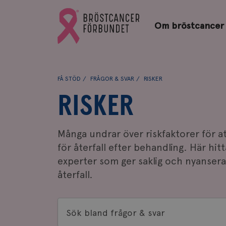
Bröstcancerförbundets
Gå
startsida
Om bröstcancer
till
Bröstcancerförbundets
startsida
FÅ STÖD
FRÅGOR & SVAR
RISKER
RISKER
Många undrar över riskfaktorer för at
för återfall efter behandling. Här hit
experter som ger saklig och nyanser
återfall.
Sök
bland