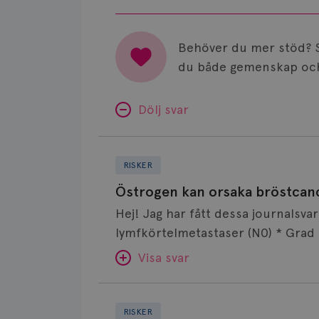
Behöver du mer stöd? 
du både gemenskap och
Dölj svar
Östrogen
kan
RISKER
orsaka
Östrogen kan orsaka bröstcan
bröstcancer?
Hej! Jag har fått dessa journalsv
lymfkörtelmetastaser (N0) * Grad 1
HER2-negativ * Ingen multifokalite
Visa svar
fortfarande ger östrogen som kan
östrogen + hormonspiral mot klima
Fundreringar
SVAR:
kring
RISKER