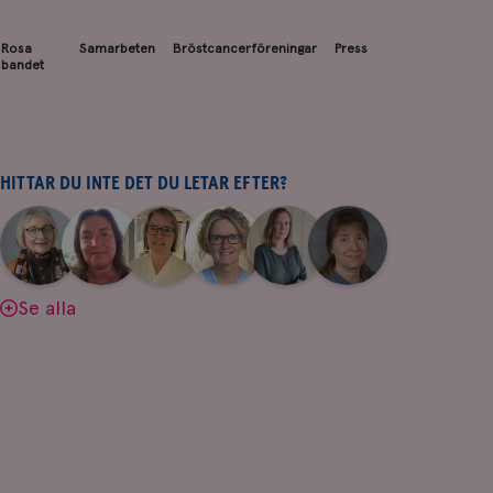
Rosa
Samarbeten
Bröstcancerföreningar
Press
bandet
HITTAR DU INTE DET DU LETAR EFTER?
|
|
|
|
|
|
Aina
Anne
Fredrika
Jeanette
Maria
Yvette
Johnsson
Andersson
Killander
Bäcklund
Edegran
Andersson
Se alla