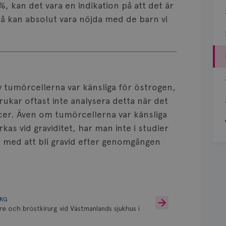
 kan det vara en indikation på att det är
 så kan absolut vara nöjda med de barn vi
v tumörcellerna var känsliga för östrogen,
ukar oftast inte analysera detta när det
ncer. Även om tumörcellerna var känsliga
s vid graviditet, har man inte i studier
 med att bli gravid efter genomgången
URG
re och bröstkirurg vid Västmanlands sjukhus i