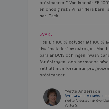
bröstcancer.” Vad innebär ER 100%,
en onödig risk? Vi har flera barn,
har. Tack
Visa svar
SVAR:
Hej! ER 100 % betyder att 100 % a
dvs "matades" av östrogen. Man br
bara är DCIS och ingen invasiv ca
för östrogen, och hormoner påverka
sett att man försämrar prognosen
bröstcancer.
Yvette Andersson
ÖVERLÄKARE OCH BRÖSTKIR
Yvette Andersson är överläka
Västerås.