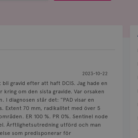
2023-10-22
 bli gravid efter att haft DCIS. Jag hade en
 kring om den sista gravide. Var orsaken
n. I diagnosen står det: ”PAD visar en
. Extent 70 mm, radikalitet med över 5
va områden. ER 100 %. PR 0%. Sentinel node
rtel. Ärftlighetsutredning utförd och man
ikelse som predisponerar för