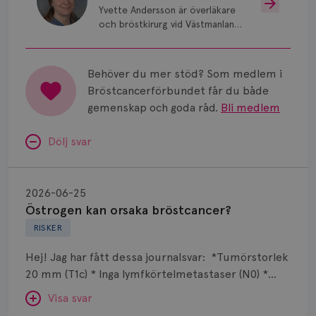
Yvette Andersson är överläkare
och bröstkirurg vid Västmanlands
sjukhus i Västerås.
Behöver du mer stöd? Som medlem i
Bröstcancerförbundet får du både
gemenskap och goda råd.
Bli medlem
Dölj svar
Östrogen
kan
2026-06-25
orsaka
Östrogen kan orsaka bröstcancer?
bröstcancer?
RISKER
Hej! Jag har fått dessa journalsvar: *Tumörstorlek
20 mm (T1c) * Inga lymfkörtelmetastaser (N0) *
Grad 1 * Luminal A-lik * ER- och PR-positiv * HER2-
Visa svar
negativ * Ingen multifokalitet Det jag undrar är