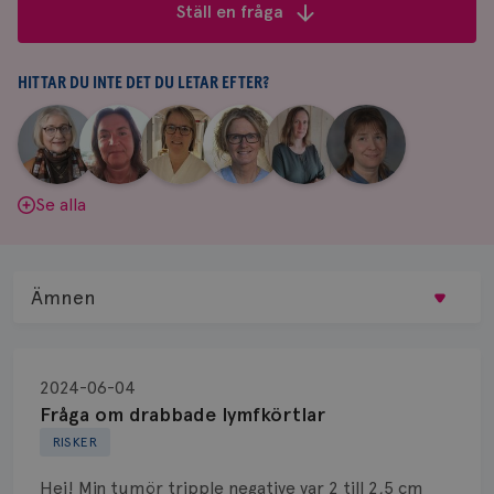
frågor
Ställ en fråga
&
svar
HITTAR DU INTE DET DU LETAR EFTER?
|
|
|
|
|
|
Aina
Anne
Fredrika
Jeanette
Maria
Yvette
Johnsson
Andersson
Killander
Bäcklund
Edegran
Andersson
Se alla
Ämnen
Behandling
2024-06-04
Biopsi
Fråga om drabbade lymfkörtlar
RISKER
Biverkningar
Hej! Min tumör tripple negative var 2 till 2,5 cm