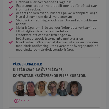
att få bröstcancer någon gång i livet är cirka 12%. Så
månader
til
Drabbad eller närstående? Fråga oss!
NU-sjukvården i Uddevalla.
4 veckor
web
Experterna arbetar helt ideellt men du får oftast svar
det är en liten del när man tar ställning till om/hur
för
inom två veckor.
utf
länge man ska amma, men man får som alltid väga
Alla frågor och svar publiceras på vår webbplats. Ange
en 
Behöver du mer stöd? Som medlem i
inte ditt namn om du vill vara anonym.
typ
för- och nackdelar mot varandra.
Bröstcancerförbundet får du både
Stort arkiv med frågor och svar. Använd sökfunktionen
på 
nedan!
gemenskap och goda råd.
Bli medlem
Mejla frågor om Bröstcancerförbundets verksamhet
CookieScriptConsent
4 veckor
Den
CookieScript
till info@brostcancerforbundet.se
2 dagar
Coo
.brostcancerforbundet.se
Yvette Andersson
tjä
Observera att ett svar från någon av
Dölj svar
ihå
bröstcancerspecialisterna inte motsvarar en
ÖVERLÄKARE OCH BRÖSTKIRURG
bes
läkarkontakt. Våra specialister kan inte ge en individuell
Yvette Andersson är överläkare
nöd
medicinsk bedömning utan svarar mer övergripande på
och bröstkirurg vid Västmanlands
Scr
Google
medicinska och vårdrelaterade frågor.
fun
sjukhus i Västerås.
Privacy Policy
VÅRA SPECIALISTER
Behöver du mer stöd? Som medlem i
DU FÅR SVAR AV ÖVERLÄKARE,
Bröstcancerförbundet får du både
KONTAKTSJUKSKÖTERSKOR ELLER KURATOR.
gemenskap och goda råd.
Bli medlem
Namn
Leverantör
/
Domän
Utgång
Beskriv
c_rid
.brostcancerforbundet.se
1 dag
Denna c
Namn
Leverantör
/
Domän
Utgån
Dölj svar
att mäta
postutsk
YSC
Sessi
Google LLC
om mott
.youtube.com
länkar i
Se alla
konverte
webbpla