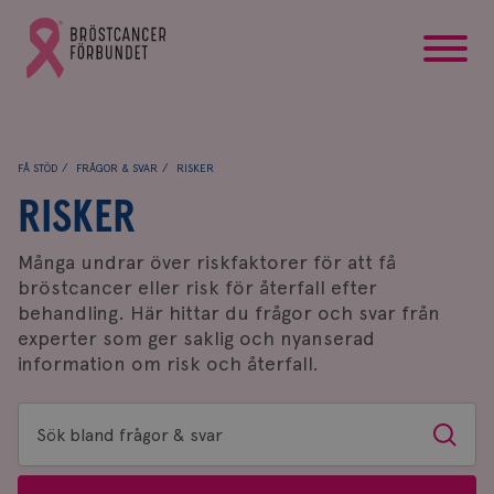
startsida
Gå
till
Bröstcancerförbundets
startsida
FÅ STÖD
FRÅGOR & SVAR
RISKER
RISKER
Många undrar över riskfaktorer för att få
bröstcancer eller risk för återfall efter
behandling. Här hittar du frågor och svar från
experter som ger saklig och nyanserad
information om risk och återfall.
Sök
Sök
bland