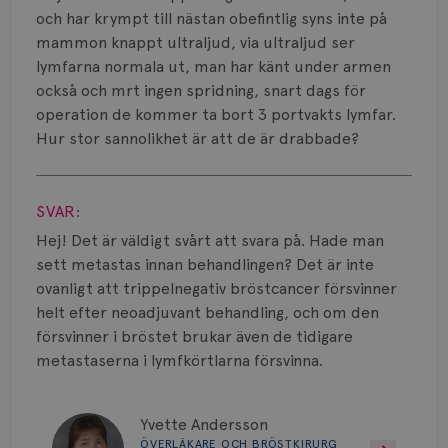
Bröstvårta
och har krympt till nästan obefintlig syns inte på
mammon knappt ultraljud, via ultraljud ser
Knöl
lymfarna normala ut, man har känt under armen
också och mrt ingen spridning, snart dags för
Läkemedel
operation de kommer ta bort 3 portvakts lymfar.
Typ av bröstcancer
Hur stor sannolikhet är att de är drabbade?
Visa svar
Smärta
SVAR:
Prognos
Hej! Det är väldigt svårt att svara på. Hade man
sett metastas innan behandlingen? Det är inte
Risker
ovanligt att trippelnegativ bröstcancer försvinner
helt efter neoadjuvant behandling, och om den
Spridd bröstcancer
försvinner i bröstet brukar även de tidigare
Strålning
metastaserna i lymfkörtlarna försvinna.
Vätska
Yvette Andersson
ÖVERLÄKARE OCH BRÖSTKIRURG