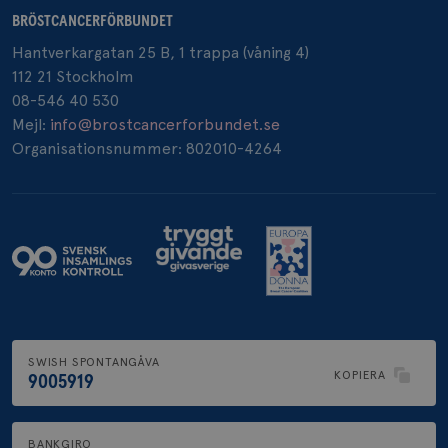
BRÖSTCANCERFÖRBUNDET
Hantverkargatan 25 B, 1 trappa (våning 4)
_pin_unauth
1 år
Pinterest Inc.
112 21 Stockholm
.brostcancerforbundet.se
08-546 40 530
Mejl:
info@brostcancerforbundet.se
Organisationsnummer: 802010-4264
SWISH SPONTANGÅVA
KOPIERA
9005919
BANKGIRO