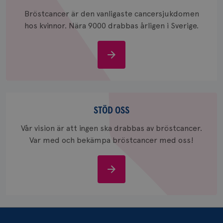
_ga_W8VXKBRK9Y
.brostcancerforbundet.se
1 år 1
Denna c
Bröstcancer är den vanligaste cancersjukdomen
månad
Google A
ar_debug
.pinterest.com
1 år
bevara s
hos kvinnor. Nära 9000 drabbas årligen i Sverige.
_gid
1 dag
Denna co
Google LLC
Google A
.brostcancerforbundet.se
och uppd
Om
värde fö
och anvä
bröstcancer
och spår
IDE
1 år
Google LLC
.doubleclick.net
Stöd
oss
STÖD OSS
Vår vision är att ingen ska drabbas av bröstcancer.
Var med och bekämpa bröstcancer med oss!
Stöd
_gcl_au
3
Google LLC
månad
.brostcancerforbundet.se
oss