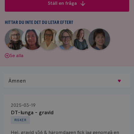
frågor
Ställ en fråga
&
svar
HITTAR DU INTE DET DU LETAR EFTER?
|
|
|
|
|
|
Aina
Anne
Fredrika
Jeanette
Maria
Yvette
Johnsson
Andersson
Killander
Bäcklund
Edegran
Andersson
Se alla
Ämnen
Behandling
2025-03-19
Biopsi
DT-lunga - gravid
RISKER
Biverkningar
Hej, gravid v36 & häromdagen fick jag genomgå en