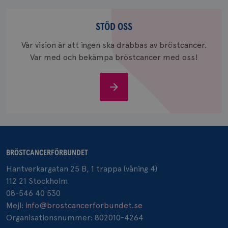
Stöd
_gcl_au
3
Google LLC
oss
månad
STÖD OSS
.brostcancerforbundet.se
Vår vision är att ingen ska drabbas av bröstcancer.
Var med och bekämpa bröstcancer med oss!
Stöd
oss
_pin_unauth
1 år
Pinterest Inc.
.brostcancerforbundet.se
BRÖSTCANCERFÖRBUNDET
Hantverkargatan 25 B, 1 trappa (våning 4)
112 21 Stockholm
08-546 40 530
Mejl:
info@brostcancerforbundet.se
Organisationsnummer: 802010-4264