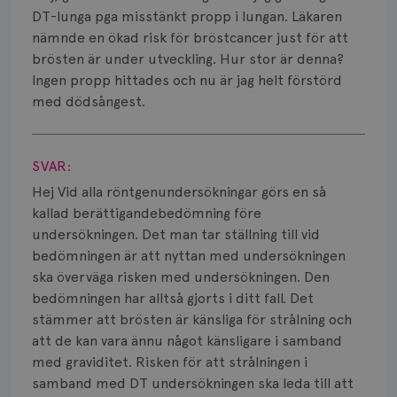
Bröstvårta
DT-lunga pga misstänkt propp i lungan. Läkaren
nämnde en ökad risk för bröstcancer just för att
Knöl
brösten är under utveckling. Hur stor är denna?
Ingen propp hittades och nu är jag helt förstörd
Läkemedel
med dödsångest.
Typ av bröstcancer
Visa svar
Smärta
SVAR:
Hej Vid alla röntgenundersökningar görs en så
Prognos
kallad berättigandebedömning före
undersökningen. Det man tar ställning till vid
Risker
bedömningen är att nyttan med undersökningen
ska överväga risken med undersökningen. Den
Spridd bröstcancer
bedömningen har alltså gjorts i ditt fall. Det
Strålning
stämmer att brösten är känsliga för strålning och
att de kan vara ännu något känsligare i samband
Vätska
med graviditet. Risken för att strålningen i
samband med DT undersökningen ska leda till att