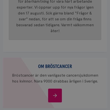
unika a
för återhämtning för våra hårt arbetande
4 veck
tilldela
experter. Vi öppnar upp för nya frågor igen
generer
klientid
den 17 augusti. Sök gärna bland "Frågor &
i varje 
webbpla
svar" nedan, för att se om din fråga finns
att berä
session
besvarad sedan tidigare. Varmt välkommen
för
åter!
webbpla
_ga_W8VXKBRK9Y
.brostcancerforbundet.se
1 år 1
Denna c
månad
Google A
ar_debug
.pinterest.com
1 år
bevara s
_gid
1 dag
Denna co
Google LLC
Google A
.brostcancerforbundet.se
och uppd
Om
värde fö
bröstcancer
och anvä
OM BRÖSTCANCER
och spår
Bröstcancer är den vanligaste cancersjukdomen
IDE
1 år
Google LLC
hos kvinnor. Nära 9000 drabbas årligen i Sverige.
.doubleclick.net
Om
bröstcancer