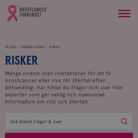
startsida
Gå
till
Bröstcancerförbundets
startsida
FÅ STÖD
FRÅGOR & SVAR
RISKER
RISKER
Många undrar över riskfaktorer för att få
bröstcancer eller risk för återfall efter
behandling. Här hittar du frågor och svar från
experter som ger saklig och nyanserad
information om risk och återfall.
Sök
Sök
bland