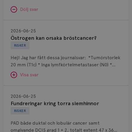
Dölj svar
Östrogen
kan
2026-06-25
orsaka
Östrogen kan orsaka bröstcancer?
bröstcancer?
RISKER
Hej! Jag har fått dessa journalsvar: *Tumörstorlek
20 mm (T1c) * Inga lymfkörtelmetastaser (N0) *
Grad 1 * Luminal A-lik * ER- och PR-positiv * HER2-
Visa svar
negativ * Ingen multifokalitet Det jag undrar är
varför man fortfarande ger östrogen som kan
Fundreringar
orsaka bröstcancer? Jag har använt östrogen +
kring
SVAR:
2026-06-25
hormonspiral mot klimakteriebesvär i 3 år.
torra
Fundreringar kring torra slemhinnor
Hej. Riskökningen för bröstcancer med tex
slemhinnor
RISKER
östrogen har genom åren varit väldigt
omdebatterad. Riskökningen är inte så stor de
PAD både duktal och lobulär cancer samt
första 5 åren och när man ger östrogentillskott till
omgivande DCIS grad 1 + 2, totalt extent 47 x 36