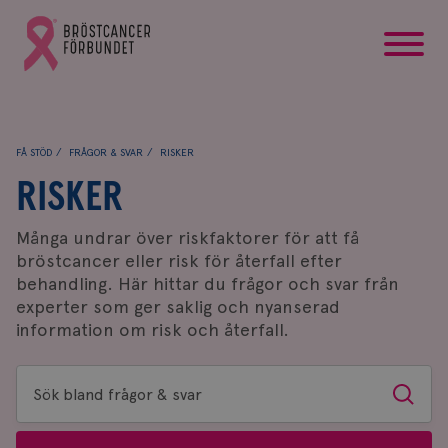
startsida
Gå
till
Bröstcancerförbundets
startsida
FÅ STÖD
FRÅGOR & SVAR
RISKER
RISKER
Många undrar över riskfaktorer för att få
bröstcancer eller risk för återfall efter
behandling. Här hittar du frågor och svar från
experter som ger saklig och nyanserad
information om risk och återfall.
Sök
Sök
bland