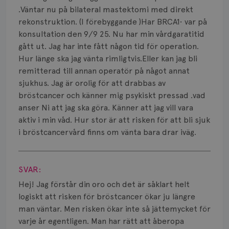
Bröstvårta
.Väntar nu på bilateral mastektomi med direkt
rekonstruktion. (I förebyggande )Har BRCA1• var på
Knöl
konsultation den 9/9 25. Nu har min vårdgaratitid
gått ut. Jag har inte fått någon tid för operation.
Läkemedel
Hur länge ska jag vänta rimligtvis.Eller kan jag bli
Typ av bröstcancer
remitterad till annan operatör på något annat
sjukhus. Jag är orolig för att drabbas av
Smärta
bröstcancer och känner mig psykiskt pressad .vad
anser Ni att jag ska göra. Känner att jag vill vara
Prognos
aktiv i min våd. Hur stor är att risken för att bli sjuk
i bröstcancervård finns om vänta bara drar iväg.
Risker
Visa svar
Spridd bröstcancer
SVAR:
Strålning
Hej! Jag förstår din oro och det är såklart helt
logiskt att risken för bröstcancer ökar ju längre
Vätska
man väntar. Men risken ökar inte så jättemycket för
varje år egentligen. Man har rätt att åberopa