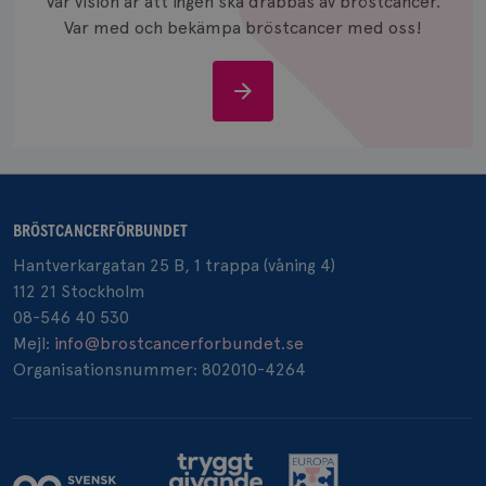
Vår vision är att ingen ska drabbas av bröstcancer.
månad
.brostcancerforbundet.se
Var med och bekämpa bröstcancer med oss!
Stöd
oss
_pin_unauth
1 år
Pinterest Inc.
.brostcancerforbundet.se
BRÖSTCANCERFÖRBUNDET
Hantverkargatan 25 B, 1 trappa (våning 4)
112 21 Stockholm
08-546 40 530
Mejl:
info@brostcancerforbundet.se
Organisationsnummer: 802010-4264