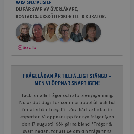
VÅRA SPECIALISTER
Behöver du mer stöd? Som medlem i
att mäta
postutsk
YSC
Sessi
Google LLC
DU FÅR SVAR AV ÖVERLÄKARE,
Bröstcancerförbundet får du både
om mott
.youtube.com
länkar i
KONTAKTSJUKSKÖTERSKOR ELLER KURATOR.
gemenskap och goda råd.
Bli medlem
konverte
webbpla
VISITOR_PRIVACY_METADATA
5
YouTube
Dölj svar
_gat_UA-1577937-
.brostcancerforbundet.se
1
Detta är
månad
.youtube.com
37
minut
cookie s
4 veck
Google A
mönster
Se alla
innehåll
identite
eller we
sig till.
_gat-ka
att beg
som regi
FRÅGELÅDAN ÄR TILLFÄLLIGT STÄNGD –
webbpla
MEN VI ÖPPNAR SNART IGEN!
trafikvo
_ga
1 år 1
Detta c
Google LLC
Tack för alla frågor och stora engagemang.
månad
associe
.brostcancerforbundet.se
__Secure-ROLLOUT_TOKEN
.youtube.com
5
Universal
månad
Nu är det dags för sommaruppehåll och tid
en vikti
4 veck
Googles
för återhämtning för våra hårt arbetande
analystj
VISITOR_INFO1_LIVE
5
Google LLC
experter. Vi öppnar upp för nya frågor igen
används 
månad
.youtube.com
unika a
4 veck
den 17 augusti. Sök gärna bland "Frågor &
tilldela
generer
svar" nedan, för att se om din fråga finns
klientid