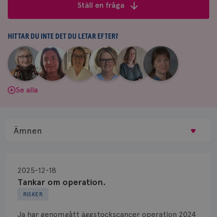
frågor
Ställ en fråga
&
svar
HITTAR DU INTE DET DU LETAR EFTER?
|
|
|
|
|
|
Aina
Anne
Fredrika
Jeanette
Maria
Yvette
Johnsson
Andersson
Killander
Bäcklund
Edegran
Andersson
Se alla
Ämnen
Behandling
2025-12-18
Biopsi
Tankar om operation.
RISKER
Biverkningar
Ja har genomgått äggstockscancer operation 2024