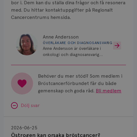
bor i. Dem kan du ställa dina frågor och få resonera
med. Du hittar kontaktuppgifter på Regionalt
Cancercentrums hemsida.
Anne Andersson
ÖVERLÄKARE OCH DIAGNOSANSVARIG
Anne Andersson är överläkare i
onkologi och diagnosansvarig
för bröstcancer vid Norrlands
Universitetssjukhus i Umeå.
Behöver du mer stöd? Som medlem i
Bröstcancerförbundet får du både
gemenskap och goda råd.
Bli medlem
Dölj svar
Östrogen
kan
2026-06-25
orsaka
Östrogen kan orsaka bröstcancer?