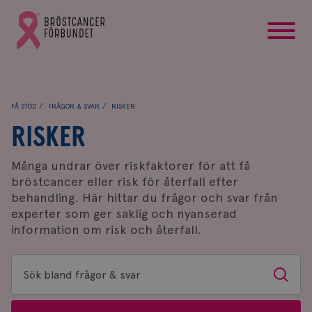
startsida
Gå
till
Bröstcancerförbundets
startsida
FÅ STÖD
FRÅGOR & SVAR
RISKER
RISKER
Många undrar över riskfaktorer för att få
bröstcancer eller risk för återfall efter
behandling. Här hittar du frågor och svar från
experter som ger saklig och nyanserad
information om risk och återfall.
Sök
Sök
bland