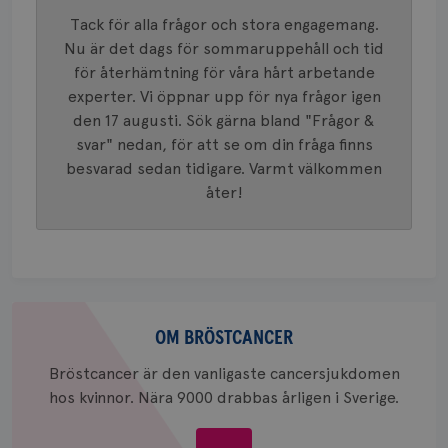
mönster
innehåll
Tack för alla frågor och stora engagemang.
identite
Nu är det dags för sommaruppehåll och tid
eller we
sig till.
för återhämtning för våra hårt arbetande
_gat-ka
att beg
experter. Vi öppnar upp för nya frågor igen
som regi
webbpla
den 17 augusti. Sök gärna bland "Frågor &
trafikvo
svar" nedan, för att se om din fråga finns
_ga
1 år 1
Detta c
Google LLC
besvarad sedan tidigare. Varmt välkommen
månad
associe
.brostcancerforbundet.se
__Secure-ROLLOUT_TOKEN
.youtube.com
5
Universal
åter!
månad
en vikti
4 veck
Googles
analystj
VISITOR_INFO1_LIVE
5
Google LLC
används 
månad
.youtube.com
unika a
4 veck
tilldela
generer
klientid
Om
i varje 
webbpla
bröstcancer
OM BRÖSTCANCER
att berä
session
för
Bröstcancer är den vanligaste cancersjukdomen
webbpla
hos kvinnor. Nära 9000 drabbas årligen i Sverige.
_ga_W8VXKBRK9Y
.brostcancerforbundet.se
1 år 1
Denna c
månad
Google A
ar_debug
.pinterest.com
1 år
bevara s