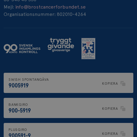
_pin_unauth
1 år
Pinterest Inc.
Mejl:
info@brostcancerforbundet.se
.brostcancerforbundet.se
Organisationsnummer: 802010-4264
SWISH SPONTANGÅVA
KOPIERA
9005919
BANKGIRO
KOPIERA
900-5919
PLUSGIRO
KOPIERA
900591-9