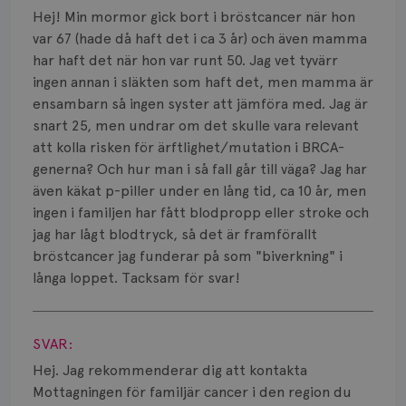
Bröstvårta
Hej! Min mormor gick bort i bröstcancer när hon
var 67 (hade då haft det i ca 3 år) och även mamma
Knöl
har haft det när hon var runt 50. Jag vet tyvärr
ingen annan i släkten som haft det, men mamma är
Läkemedel
ensambarn så ingen syster att jämföra med. Jag är
Typ av bröstcancer
snart 25, men undrar om det skulle vara relevant
att kolla risken för ärftlighet/mutation i BRCA-
Smärta
generna? Och hur man i så fall går till väga? Jag har
även käkat p-piller under en lång tid, ca 10 år, men
Prognos
ingen i familjen har fått blodpropp eller stroke och
jag har lågt blodtryck, så det är framförallt
Risker
bröstcancer jag funderar på som "biverkning" i
långa loppet. Tacksam för svar!
Spridd bröstcancer
Visa svar
Strålning
SVAR:
Vätska
Hej. Jag rekommenderar dig att kontakta
Mottagningen för familjär cancer i den region du