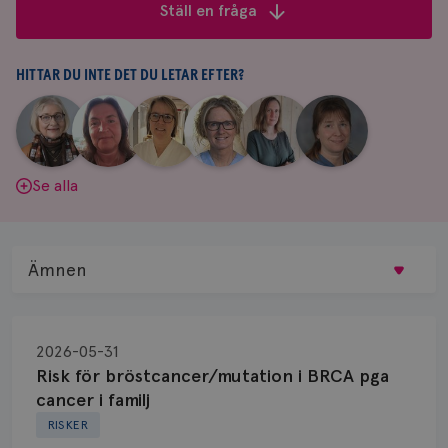
frågor
Ställ en fråga
&
svar
HITTAR DU INTE DET DU LETAR EFTER?
|
|
|
|
|
|
Aina
Anne
Fredrika
Jeanette
Maria
Yvette
Johnsson
Andersson
Killander
Bäcklund
Edegran
Andersson
Se alla
Ämnen
Behandling
2026-05-31
Biopsi
Risk för bröstcancer/mutation i BRCA pga
cancer i familj
Biverkningar
RISKER