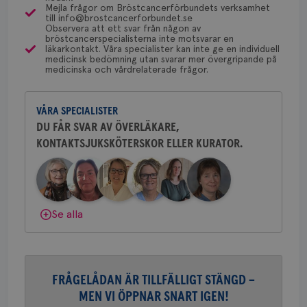
gemenskap och goda råd.
Bli medlem
en 
Mejla frågor om Bröstcancerförbundets verksamhet
typ
till info@brostcancerforbundet.se
på 
Yvette Andersson
Observera att ett svar från någon av
Dölj svar
bröstcancerspecialisterna inte motsvarar en
ÖVERLÄKARE OCH BRÖSTKIRURG
CookieScriptConsent
4 veckor
Den
CookieScript
läkarkontakt. Våra specialister kan inte ge en individuell
Yvette Andersson är överläkare
2 dagar
Coo
.brostcancerforbundet.se
medicinsk bedömning utan svarar mer övergripande på
tjä
och bröstkirurg vid Västmanlands
medicinska och vårdrelaterade frågor.
ihå
sjukhus i Västerås.
bes
nöd
Scr
Google
fun
VÅRA SPECIALISTER
Behöver du mer stöd? Som medlem i
Privacy Policy
DU FÅR SVAR AV ÖVERLÄKARE,
Bröstcancerförbundet får du både
KONTAKTSJUKSKÖTERSKOR ELLER KURATOR.
gemenskap och goda råd.
Bli medlem
Dölj svar
Namn
Leverantör
/
Domän
Utgång
Beskriv
c_rid
.brostcancerforbundet.se
1 dag
Denna c
Namn
Leverantör
/
Domän
Utgån
Se alla
att mäta
postutsk
YSC
Sessi
Google LLC
om mott
.youtube.com
länkar i
konverte
webbpla
VISITOR_PRIVACY_METADATA
5
YouTube
FRÅGELÅDAN ÄR TILLFÄLLIGT STÄNGD –
_gat_UA-1577937-
.brostcancerforbundet.se
1
Detta är
månad
.youtube.com
37
minut
cookie s
4 veck
MEN VI ÖPPNAR SNART IGEN!
Google A