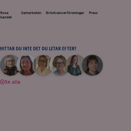
Rosa
Samarbeten
Bröstcancerföreningar
Press
bandet
HITTAR DU INTE DET DU LETAR EFTER?
|
|
|
|
|
|
Aina
Anne
Fredrika
Jeanette
Maria
Yvette
Johnsson
Andersson
Killander
Bäcklund
Edegran
Andersson
Se alla