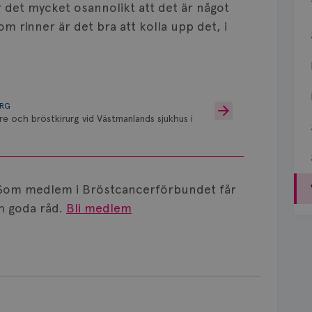
r det mycket osannolikt att det är något
m rinner är det bra att kolla upp det, i
URG
re och bröstkirurg vid Västmanlands sjukhus i
Som medlem i Bröstcancerförbundet får
 goda råd.
Bli medlem