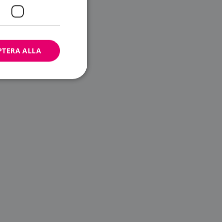
PTERA ALLA
bbplatsen kan inte
ändare.
n är utformad för
av
m-tjänsten för att
 cookie. Det är
banner fungerar