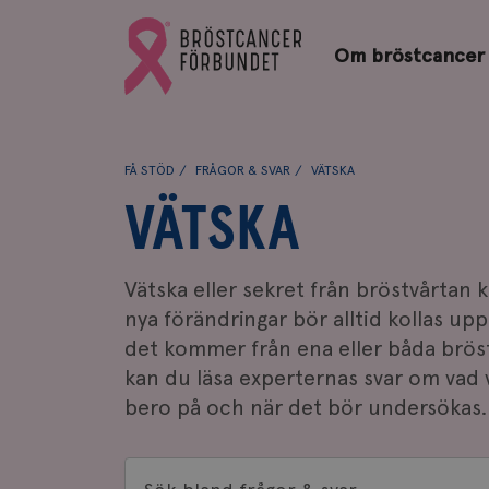
Bröstcancerförbundets
Gå
startsida
Om bröstcancer
till
Bröstcancerförbundets
startsida
FÅ STÖD
FRÅGOR & SVAR
VÄTSKA
VÄTSKA
Vätska eller sekret från bröstvårtan 
nya förändringar bör alltid kollas u
det kommer från ena eller båda brös
kan du läsa experternas svar om vad 
bero på och när det bör undersökas.
Sök