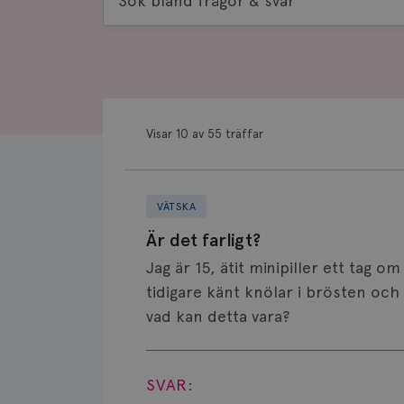
bland
frågor
&
svar
Visar 10 av 55 träffar
VÄTSKA
Är det farligt?
Jag är 15, ätit minipiller ett tag o
tidigare känt knölar i brösten och
vad kan detta vara?
Visa svar
SVAR: