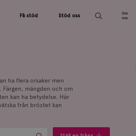
Sök
Om
Få stöd
Stöd oss
oss
kan ha flera orsaker men
pp. Färgen, mängden och om
ten kan ha betydelse. Här
vätska från bröstet kan
Ställ en fråga